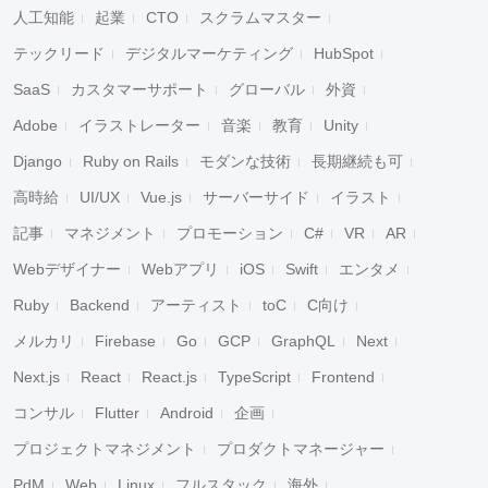
人工知能
起業
CTO
スクラムマスター
テックリード
デジタルマーケティング
HubSpot
SaaS
カスタマーサポート
グローバル
外資
Adobe
イラストレーター
音楽
教育
Unity
Django
Ruby on Rails
モダンな技術
長期継続も可
高時給
UI/UX
Vue.js
サーバーサイド
イラスト
記事
マネジメント
プロモーション
C#
VR
AR
Webデザイナー
Webアプリ
iOS
Swift
エンタメ
Ruby
Backend
アーティスト
toC
C向け
メルカリ
Firebase
Go
GCP
GraphQL
Next
Next.js
React
React.js
TypeScript
Frontend
コンサル
Flutter
Android
企画
プロジェクトマネジメント
プロダクトマネージャー
PdM
Web
Linux
フルスタック
海外