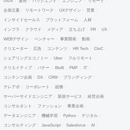
UIUX
運用
バックエンド
エンジニア
リモート
企画立案
リモートワーク
UXデザイン
営業
インサイドセールス
プラットフォーム
人材
インフラ
クラウド
メディア
立ち上げ
PR
UX
WEBデザイン
ベンチャー
事業開発
動画
クリエーター
広告
コンテンツ
HR Tech
CtoC
シェアリングエコノミー
Uber
フルリモート
クリエイティブ
バナー
BtoB
PMF
IT
コンテンツ企画
DX
CRM
ブランディング
テレアポ
コーポレート
総務
サーバーサイドエンジニア
新規サービス
経営企画
コンサルタント
ファッション
事業企画
データエンジニア
機械学習
Python
デジタル
コンサルティング
JavaScript
Salesforce
AI