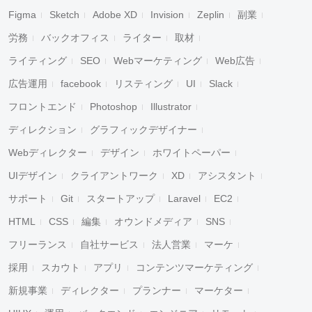
Figma
Sketch
Adobe XD
Invision
Zeplin
副業
労務
バックオフィス
ライター
取材
ライティング
SEO
Webマーケティング
Web広告
広告運用
facebook
リスティング
UI
Slack
フロントエンド
Photoshop
Illustrator
ディレクション
グラフィックデザイナー
Webディレクター
デザイン
ホワイトペーパー
UIデザイン
クライアントワーク
XD
アシスタント
サポート
Git
スタートアップ
Laravel
EC2
HTML
CSS
編集
オウンドメディア
SNS
フリーランス
自社サービス
法人営業
マーケ
採用
スカウト
アプリ
コンテンツマーケティング
新規事業
ディレクター
プランナー
マーケター