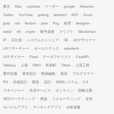
東京
Mac
Lambda
リーダー
google
Adsense
Twitter
YouTube
golang
abstract
ACF
Grunt
gulp
riot
flexbox
jade
Pug
経理
designer
web3
nft
crypto
暗号資産
クリプト
Blockchain
IP
正社員
システムエンジニア
SE
UXデザイナー
UXリサーチャー
セールステック
salestech
UIデザイナー
Flask
データアナリスト
FastAPI
Tableau
上場
PMO
有楽町
Tiktok
上流工程
要件定義
基本設計
動画編集
英語
プログラマー
PG
詳細設計
製造
設計
WEBシステム
C＃
マネージャー
決済サービス
オンライン
戦略立案
SEOマーケティング
商談
リクルーティング
女性
モバイルアプリ
マッチングアプリ
分析基盤