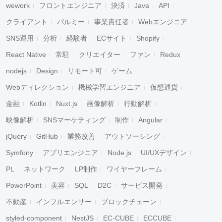
wework
フロントエンジニア
決済
Java
API
クライアント
パルミー
事業責任者
Webエンジニア
SNS運用
分析
経験者
ECサイト
Shopify
React Native
常駐
クリエイター
ファン
Redux
nodejs
Design
リモート可
ゲーム
Webディレクション
機械学習エンジニア
仮想通貨
金融
Kotlin
Nuxt.js
画像解析
行動解析
映像解析
SNSマーケティング
制作
Angular
jQuery
GitHub
業務改善
アウトソーシング
Symfony
アプリエンジニア
Node.js
UI/UXデザイン
PL
ネットワーク
LP制作
ワイヤーフレーム
PowerPoint
美容
SQL
D2C
サービス開発
不動産
インフルエンサー
ブロックチェーン
styled-component
NestJS
EC-CUBE
ECCUBE