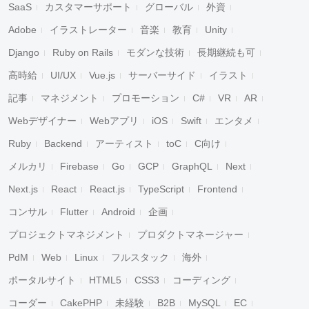
SaaS
カスタマーサポート
グローバル
外資
Adobe
イラストレーター
音楽
教育
Unity
Django
Ruby on Rails
モダンな技術
長期継続も可
高時給
UI/UX
Vue.js
サーバーサイド
イラスト
記事
マネジメント
プロモーション
C#
VR
AR
Webデザイナー
Webアプリ
iOS
Swift
エンタメ
Ruby
Backend
アーティスト
toC
C向け
メルカリ
Firebase
Go
GCP
GraphQL
Next
Next.js
React
React.js
TypeScript
Frontend
コンサル
Flutter
Android
企画
プロジェクトマネジメント
プロダクトマネージャー
PdM
Web
Linux
フルスタック
海外
ポータルサイト
HTML5
CSS3
コーディング
コーダー
CakePHP
未経験
B2B
MySQL
EC