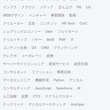
インフラ
クラウド
メディア
立ち上げ
PR
UX
WEBデザイン
ベンチャー
事業開発
動画
クリエーター
広告
コンテンツ
HR Tech
CtoC
シェアリングエコノミー
Uber
フルリモート
クリエイティブ
バナー
BtoB
PMF
IT
コンテンツ企画
DX
CRM
ブランディング
テレアポ
コーポレート
総務
サーバーサイドエンジニア
新規サービス
経営企画
コンサルタント
ファッション
事業企画
データエンジニア
機械学習
Python
デジタル
コンサルティング
JavaScript
Salesforce
AI
人工知能
起業
CTO
スクラムマスター
テックリード
デジタルマーケティング
HubSpot