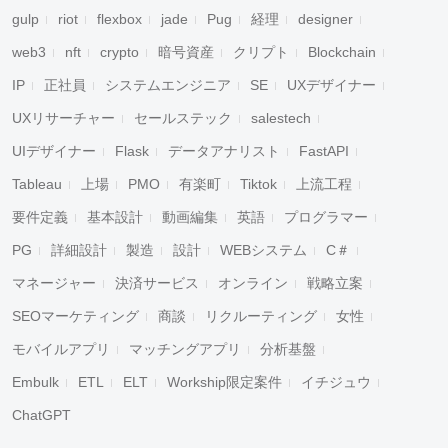
gulp
riot
flexbox
jade
Pug
経理
designer
web3
nft
crypto
暗号資産
クリプト
Blockchain
IP
正社員
システムエンジニア
SE
UXデザイナー
UXリサーチャー
セールステック
salestech
UIデザイナー
Flask
データアナリスト
FastAPI
Tableau
上場
PMO
有楽町
Tiktok
上流工程
要件定義
基本設計
動画編集
英語
プログラマー
PG
詳細設計
製造
設計
WEBシステム
C＃
マネージャー
決済サービス
オンライン
戦略立案
SEOマーケティング
商談
リクルーティング
女性
モバイルアプリ
マッチングアプリ
分析基盤
Embulk
ETL
ELT
Workship限定案件
イチジュウ
ChatGPT