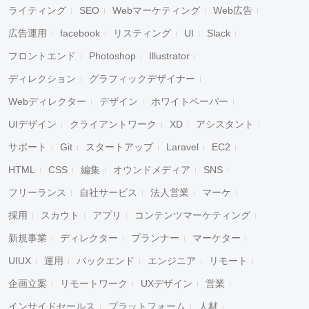
ライティング
SEO
Webマーケティング
Web広告
広告運用
facebook
リスティング
UI
Slack
フロントエンド
Photoshop
Illustrator
ディレクション
グラフィックデザイナー
Webディレクター
デザイン
ホワイトペーパー
UIデザイン
クライアントワーク
XD
アシスタント
サポート
Git
スタートアップ
Laravel
EC2
HTML
CSS
編集
オウンドメディア
SNS
フリーランス
自社サービス
法人営業
マーケ
採用
スカウト
アプリ
コンテンツマーケティング
新規事業
ディレクター
プランナー
マーケター
UIUX
運用
バックエンド
エンジニア
リモート
企画立案
リモートワーク
UXデザイン
営業
インサイドセールス
プラットフォーム
人材