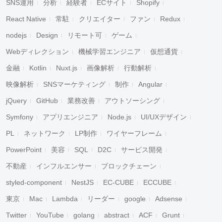
SNS運用
分析
経験者
ECサイト
Shopify
React Native
常駐
クリエイター
ファン
Redux
nodejs
Design
リモート可
ゲーム
Webディレクション
機械学習エンジニア
仮想通貨
金融
Kotlin
Nuxt.js
画像解析
行動解析
映像解析
SNSマーケティング
制作
Angular
jQuery
GitHub
業務改善
アウトソーシング
Symfony
アプリエンジニア
Node.js
UI/UXデザイン
PL
ネットワーク
LP制作
ワイヤーフレーム
PowerPoint
美容
SQL
D2C
サービス開発
不動産
インフルエンサー
ブロックチェーン
styled-component
NestJS
EC-CUBE
ECCUBE
東京
Mac
Lambda
リーダー
google
Adsense
Twitter
YouTube
golang
abstract
ACF
Grunt