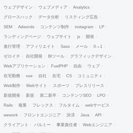
ウェブデザイン
ウェブメディア
Analytics
グロースハック
データ分析
リスティング広告
SEM
Adwords
コンテンツ制作
instagram
LP
ランディングページ
ウェブサイト
js
開発
進行管理
アフィリエイト
Sass
メール
0→1
ゼロイチ
自社開発
BIツール
グラフィックデザイン
Webアプリケーション
FuelPHP
自由
ウェブ
在宅勤務
vue
自社
在宅
CS
コミュニティ
Web制作
Webサイト
スポーツ
プレスリリース
新規開発
新規
第二新卒
コンテンツSEO
LPO
Rails
複業
フレックス
フルタイム
webサービス
wework
フロントエンジニア
決済
Java
API
クライアント
パルミー
事業責任者
Webエンジニア