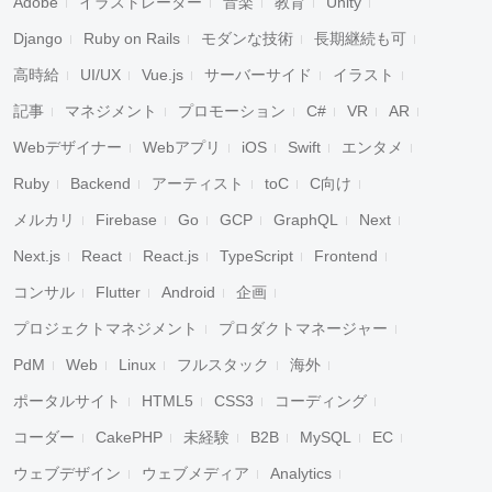
Adobe
イラストレーター
音楽
教育
Unity
Django
Ruby on Rails
モダンな技術
長期継続も可
高時給
UI/UX
Vue.js
サーバーサイド
イラスト
記事
マネジメント
プロモーション
C#
VR
AR
Webデザイナー
Webアプリ
iOS
Swift
エンタメ
Ruby
Backend
アーティスト
toC
C向け
メルカリ
Firebase
Go
GCP
GraphQL
Next
Next.js
React
React.js
TypeScript
Frontend
コンサル
Flutter
Android
企画
プロジェクトマネジメント
プロダクトマネージャー
PdM
Web
Linux
フルスタック
海外
ポータルサイト
HTML5
CSS3
コーディング
コーダー
CakePHP
未経験
B2B
MySQL
EC
ウェブデザイン
ウェブメディア
Analytics