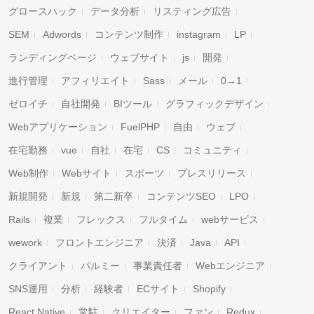
グロースハック
データ分析
リスティング広告
SEM
Adwords
コンテンツ制作
instagram
LP
ランディングページ
ウェブサイト
js
開発
進行管理
アフィリエイト
Sass
メール
0→1
ゼロイチ
自社開発
BIツール
グラフィックデザイン
Webアプリケーション
FuelPHP
自由
ウェブ
在宅勤務
vue
自社
在宅
CS
コミュニティ
Web制作
Webサイト
スポーツ
プレスリリース
新規開発
新規
第二新卒
コンテンツSEO
LPO
Rails
複業
フレックス
フルタイム
webサービス
wework
フロントエンジニア
決済
Java
API
クライアント
パルミー
事業責任者
Webエンジニア
SNS運用
分析
経験者
ECサイト
Shopify
React Native
常駐
クリエイター
ファン
Redux