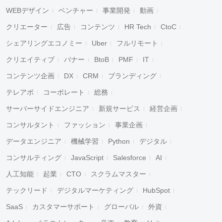
WEBデザイン
ベンチャー
事業開発
動画
クリエーター
広告
コンテンツ
HR Tech
CtoC
シェアリングエコノミー
Uber
フルリモート
クリエイティブ
バナー
BtoB
PMF
IT
コンテンツ企画
DX
CRM
ブランディング
テレアポ
コーポレート
総務
サーバーサイドエンジニア
新規サービス
経営企画
コンサルタント
ファッション
事業企画
データエンジニア
機械学習
Python
デジタル
コンサルティング
JavaScript
Salesforce
AI
人工知能
起業
CTO
スクラムマスター
テックリード
デジタルマーケティング
HubSpot
SaaS
カスタマーサポート
グローバル
外資