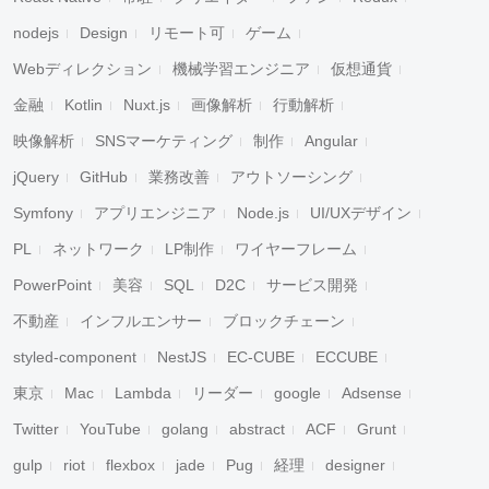
nodejs
Design
リモート可
ゲーム
Webディレクション
機械学習エンジニア
仮想通貨
金融
Kotlin
Nuxt.js
画像解析
行動解析
映像解析
SNSマーケティング
制作
Angular
jQuery
GitHub
業務改善
アウトソーシング
Symfony
アプリエンジニア
Node.js
UI/UXデザイン
PL
ネットワーク
LP制作
ワイヤーフレーム
PowerPoint
美容
SQL
D2C
サービス開発
不動産
インフルエンサー
ブロックチェーン
styled-component
NestJS
EC-CUBE
ECCUBE
東京
Mac
Lambda
リーダー
google
Adsense
Twitter
YouTube
golang
abstract
ACF
Grunt
gulp
riot
flexbox
jade
Pug
経理
designer