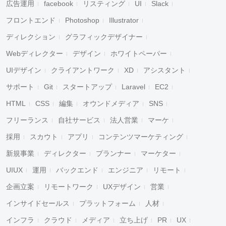
広告運用
facebook
リスティング
UI
Slack
フロントエンド
Photoshop
Illustrator
ディレクション
グラフィックデザイナー
Webディレクター
デザイン
ホワイトペーパー
UIデザイン
クライアントワーク
XD
アシスタント
サポート
Git
スタートアップ
Laravel
EC2
HTML
CSS
編集
オウンドメディア
SNS
フリーランス
自社サービス
法人営業
マーケ
採用
スカウト
アプリ
コンテンツマーケティング
新規事業
ディレクター
プランナー
マーケター
UIUX
運用
バックエンド
エンジニア
リモート
企画立案
リモートワーク
UXデザイン
営業
インサイドセールス
プラットフォーム
人材
インフラ
クラウド
メディア
立ち上げ
PR
UX