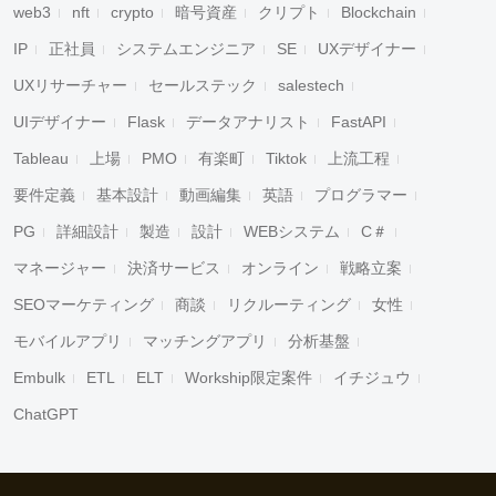
web3
nft
crypto
暗号資産
クリプト
Blockchain
IP
正社員
システムエンジニア
SE
UXデザイナー
UXリサーチャー
セールステック
salestech
UIデザイナー
Flask
データアナリスト
FastAPI
Tableau
上場
PMO
有楽町
Tiktok
上流工程
要件定義
基本設計
動画編集
英語
プログラマー
PG
詳細設計
製造
設計
WEBシステム
C＃
マネージャー
決済サービス
オンライン
戦略立案
SEOマーケティング
商談
リクルーティング
女性
モバイルアプリ
マッチングアプリ
分析基盤
Embulk
ETL
ELT
Workship限定案件
イチジュウ
ChatGPT