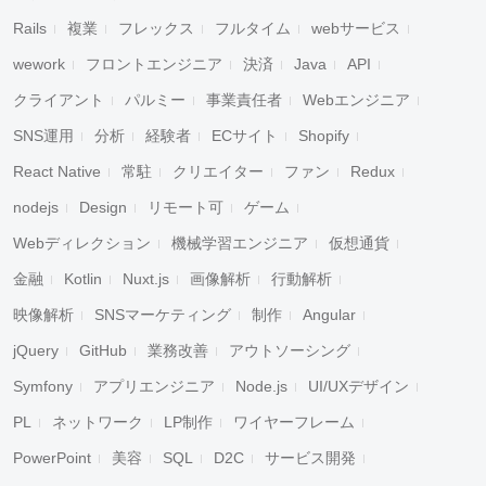
Rails
複業
フレックス
フルタイム
webサービス
wework
フロントエンジニア
決済
Java
API
クライアント
パルミー
事業責任者
Webエンジニア
SNS運用
分析
経験者
ECサイト
Shopify
React Native
常駐
クリエイター
ファン
Redux
nodejs
Design
リモート可
ゲーム
Webディレクション
機械学習エンジニア
仮想通貨
金融
Kotlin
Nuxt.js
画像解析
行動解析
映像解析
SNSマーケティング
制作
Angular
jQuery
GitHub
業務改善
アウトソーシング
Symfony
アプリエンジニア
Node.js
UI/UXデザイン
PL
ネットワーク
LP制作
ワイヤーフレーム
PowerPoint
美容
SQL
D2C
サービス開発