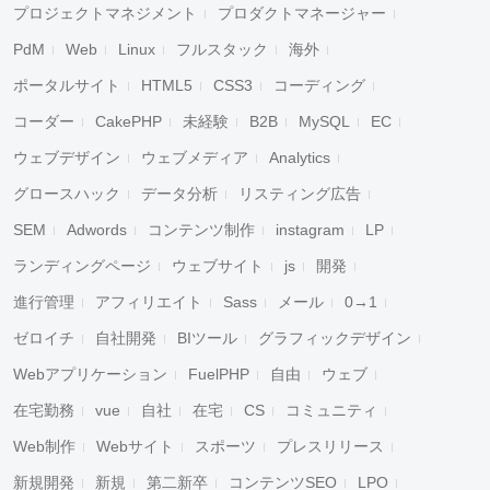
プロジェクトマネジメント
プロダクトマネージャー
PdM
Web
Linux
フルスタック
海外
ポータルサイト
HTML5
CSS3
コーディング
コーダー
CakePHP
未経験
B2B
MySQL
EC
ウェブデザイン
ウェブメディア
Analytics
グロースハック
データ分析
リスティング広告
SEM
Adwords
コンテンツ制作
instagram
LP
ランディングページ
ウェブサイト
js
開発
進行管理
アフィリエイト
Sass
メール
0→1
ゼロイチ
自社開発
BIツール
グラフィックデザイン
Webアプリケーション
FuelPHP
自由
ウェブ
在宅勤務
vue
自社
在宅
CS
コミュニティ
Web制作
Webサイト
スポーツ
プレスリリース
新規開発
新規
第二新卒
コンテンツSEO
LPO