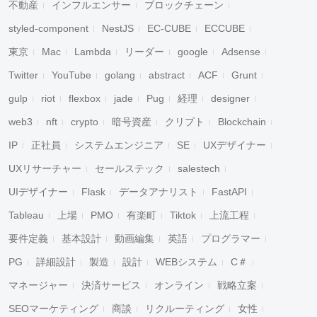
不動産
インフルエンサー
ブロックチェーン
styled-component
NestJS
EC-CUBE
ECCUBE
東京
Mac
Lambda
リーダー
google
Adsense
Twitter
YouTube
golang
abstract
ACF
Grunt
gulp
riot
flexbox
jade
Pug
経理
designer
web3
nft
crypto
暗号資産
クリプト
Blockchain
IP
正社員
システムエンジニア
SE
UXデザイナー
UXリサーチャー
セールステック
salestech
UIデザイナー
Flask
データアナリスト
FastAPI
Tableau
上場
PMO
有楽町
Tiktok
上流工程
要件定義
基本設計
動画編集
英語
プログラマー
PG
詳細設計
製造
設計
WEBシステム
C＃
マネージャー
決済サービス
オンライン
戦略立案
SEOマーケティング
商談
リクルーティング
女性