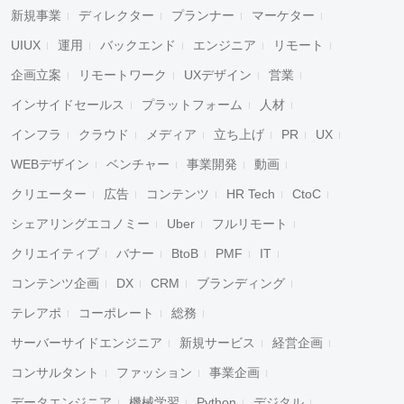
新規事業
ディレクター
プランナー
マーケター
UIUX
運用
バックエンド
エンジニア
リモート
企画立案
リモートワーク
UXデザイン
営業
インサイドセールス
プラットフォーム
人材
インフラ
クラウド
メディア
立ち上げ
PR
UX
WEBデザイン
ベンチャー
事業開発
動画
クリエーター
広告
コンテンツ
HR Tech
CtoC
シェアリングエコノミー
Uber
フルリモート
クリエイティブ
バナー
BtoB
PMF
IT
コンテンツ企画
DX
CRM
ブランディング
テレアポ
コーポレート
総務
サーバーサイドエンジニア
新規サービス
経営企画
コンサルタント
ファッション
事業企画
データエンジニア
機械学習
Python
デジタル