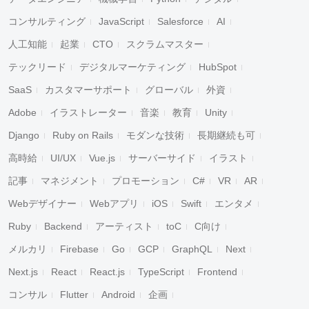
コンサルティング
JavaScript
Salesforce
AI
人工知能
起業
CTO
スクラムマスター
テックリード
デジタルマーケティング
HubSpot
SaaS
カスタマーサポート
グローバル
外資
Adobe
イラストレーター
音楽
教育
Unity
Django
Ruby on Rails
モダンな技術
長期継続も可
高時給
UI/UX
Vue.js
サーバーサイド
イラスト
記事
マネジメント
プロモーション
C#
VR
AR
Webデザイナー
Webアプリ
iOS
Swift
エンタメ
Ruby
Backend
アーティスト
toC
C向け
メルカリ
Firebase
Go
GCP
GraphQL
Next
Next.js
React
React.js
TypeScript
Frontend
コンサル
Flutter
Android
企画