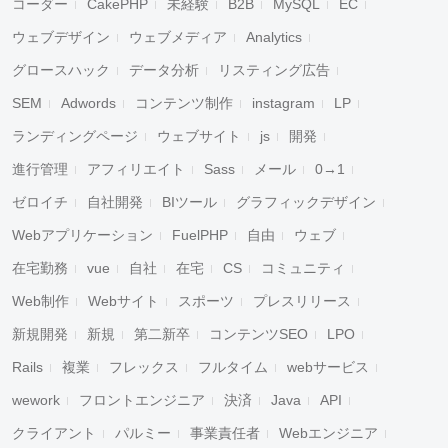
コーダー
CakePHP
未経験
B2B
MySQL
EC
ウェブデザイン
ウェブメディア
Analytics
グロースハック
データ分析
リスティング広告
SEM
Adwords
コンテンツ制作
instagram
LP
ランディングページ
ウェブサイト
js
開発
進行管理
アフィリエイト
Sass
メール
0→1
ゼロイチ
自社開発
BIツール
グラフィックデザイン
Webアプリケーション
FuelPHP
自由
ウェブ
在宅勤務
vue
自社
在宅
CS
コミュニティ
Web制作
Webサイト
スポーツ
プレスリリース
新規開発
新規
第二新卒
コンテンツSEO
LPO
Rails
複業
フレックス
フルタイム
webサービス
wework
フロントエンジニア
決済
Java
API
クライアント
パルミー
事業責任者
Webエンジニア