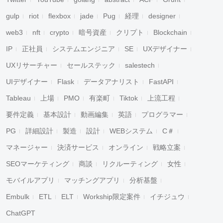
gulp
riot
flexbox
jade
Pug
経理
designer
web3
nft
crypto
暗号資産
クリプト
Blockchain
IP
正社員
システムエンジニア
SE
UXデザイナー
UXリサーチャー
セールステック
salestech
UIデザイナー
Flask
データアナリスト
FastAPI
Tableau
上場
PMO
有楽町
Tiktok
上流工程
要件定義
基本設計
動画編集
英語
プログラマー
PG
詳細設計
製造
設計
WEBシステム
C＃
マネージャー
決済サービス
オンライン
戦略立案
SEOマーケティング
商談
リクルーティング
女性
モバイルアプリ
マッチングアプリ
分析基盤
Embulk
ETL
ELT
Workship限定案件
イチジュウ
ChatGPT