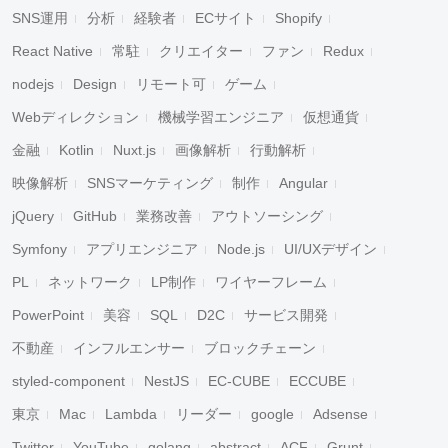
SNS運用
分析
経験者
ECサイト
Shopify
React Native
常駐
クリエイター
ファン
Redux
nodejs
Design
リモート可
ゲーム
Webディレクション
機械学習エンジニア
仮想通貨
金融
Kotlin
Nuxt.js
画像解析
行動解析
映像解析
SNSマーケティング
制作
Angular
jQuery
GitHub
業務改善
アウトソーシング
Symfony
アプリエンジニア
Node.js
UI/UXデザイン
PL
ネットワーク
LP制作
ワイヤーフレーム
PowerPoint
美容
SQL
D2C
サービス開発
不動産
インフルエンサー
ブロックチェーン
styled-component
NestJS
EC-CUBE
ECCUBE
東京
Mac
Lambda
リーダー
google
Adsense
Twitter
YouTube
golang
abstract
ACF
Grunt