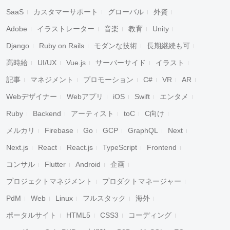
SaaS
カスタマーサポート
グローバル
外資
Adobe
イラストレーター
音楽
教育
Unity
Django
Ruby on Rails
モダンな技術
長期継続も可
高時給
UI/UX
Vue.js
サーバーサイド
イラスト
記事
マネジメント
プロモーション
C#
VR
AR
Webデザイナー
Webアプリ
iOS
Swift
エンタメ
Ruby
Backend
アーティスト
toC
C向け
メルカリ
Firebase
Go
GCP
GraphQL
Next
Next.js
React
React.js
TypeScript
Frontend
コンサル
Flutter
Android
企画
プロジェクトマネジメント
プロダクトマネージャー
PdM
Web
Linux
フルスタック
海外
ポータルサイト
HTML5
CSS3
コーディング