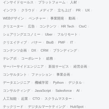
インサイドセールス
プラットフォーム
人材
インフラ
クラウド
メディア
立ち上げ
PR
UX
WEBデザイン
ベンチャー
事業開発
動画
クリエーター
広告
コンテンツ
HR Tech
CtoC
シェアリングエコノミー
Uber
フルリモート
クリエイティブ
バナー
BtoB
PMF
IT
コンテンツ企画
DX
CRM
ブランディング
テレアポ
コーポレート
総務
サーバーサイドエンジニア
新規サービス
経営企画
コンサルタント
ファッション
事業企画
データエンジニア
機械学習
Python
デジタル
コンサルティング
JavaScript
Salesforce
AI
人工知能
起業
CTO
スクラムマスター
テックリード
デジタルマーケティング
HubSpot