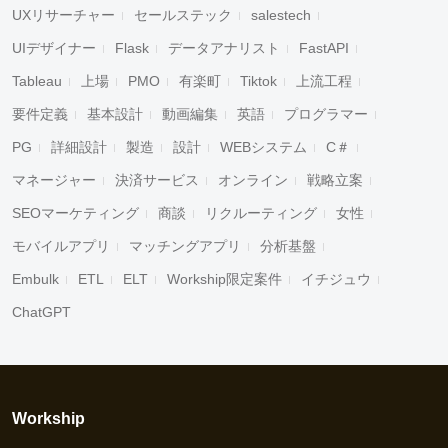
UXリサーチャー
セールステック
salestech
UIデザイナー
Flask
データアナリスト
FastAPI
Tableau
上場
PMO
有楽町
Tiktok
上流工程
要件定義
基本設計
動画編集
英語
プログラマー
PG
詳細設計
製造
設計
WEBシステム
C＃
マネージャー
決済サービス
オンライン
戦略立案
SEOマーケティング
商談
リクルーティング
女性
モバイルアプリ
マッチングアプリ
分析基盤
Embulk
ETL
ELT
Workship限定案件
イチジュウ
ChatGPT
Workship