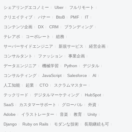
シェアリングエコノミー
Uber
フルリモート
クリエイティブ
バナー
BtoB
PMF
IT
コンテンツ企画
DX
CRM
ブランディング
テレアポ
コーポレート
総務
サーバーサイドエンジニア
新規サービス
経営企画
コンサルタント
ファッション
事業企画
データエンジニア
機械学習
Python
デジタル
コンサルティング
JavaScript
Salesforce
AI
人工知能
起業
CTO
スクラムマスター
テックリード
デジタルマーケティング
HubSpot
SaaS
カスタマーサポート
グローバル
外資
Adobe
イラストレーター
音楽
教育
Unity
Django
Ruby on Rails
モダンな技術
長期継続も可