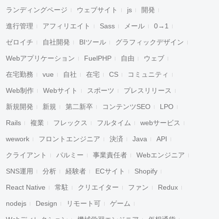
ランディングページ
ウェブサイト
js
開発
進行管理
アフィリエイト
Sass
メール
0→1
ゼロイチ
自社開発
BIツール
グラフィックデザイン
Webアプリケーション
FuelPHP
自由
ウェブ
在宅勤務
vue
自社
在宅
CS
コミュニティ
Web制作
Webサイト
スポーツ
プレスリリース
新規開発
新規
第二新卒
コンテンツSEO
LPO
Rails
複業
フレックス
フルタイム
webサービス
wework
フロントエンジニア
決済
Java
API
クライアント
パルミー
事業責任者
Webエンジニア
SNS運用
分析
経験者
ECサイト
Shopify
React Native
常駐
クリエイター
ファン
Redux
nodejs
Design
リモート可
ゲーム