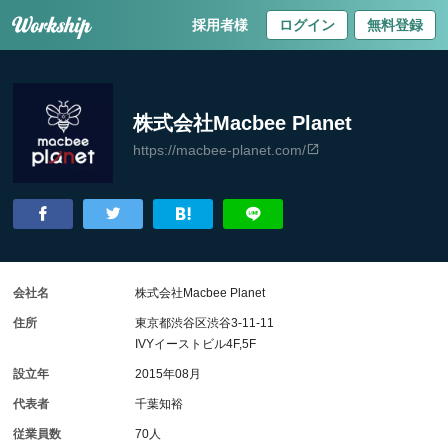
採用者様
ログイン
無料登録
株式会社Macbee Planet
https://macbee-planet.com/
会社名
株式会社Macbee Planet
住所
東京都渋谷区渋谷3-11-11
IVYイーストビル4F,5F
設立年
2015年08月
代表者
千葉知裕
従業員数
70人