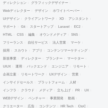
ディレクション
グラフィックデザイナー
Webディレクター
デザイン
ホワイトペーパー
UIデザイン
クライアントワーク
XD
アシスタント
サポート
Git
スタートアップ
Laravel
EC2
HTML
CSS
編集
オウンドメディア
SNS
フリーランス
自社サービス
法人営業
マーケ
採用
スカウト
アプリ
コンテンツマーケティング
新規事業
ディレクター
プランナー
マーケター
UIUX
運用
バックエンド
エンジニア
リモート
企画立案
リモートワーク
UXデザイン
営業
インサイドセールス
プラットフォーム
人材
インフラ
クラウド
メディア
立ち上げ
PR
UX
WEBデザイン
ベンチャー
事業開発
動画
クリエーター
広告
コンテンツ
HR Tech
CtoC