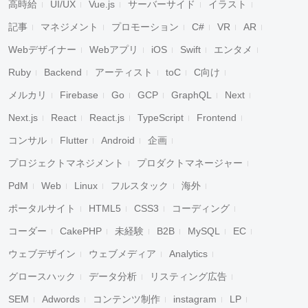
高時給
UI/UX
Vue.js
サーバーサイド
イラスト
記事
マネジメント
プロモーション
C#
VR
AR
Webデザイナー
Webアプリ
iOS
Swift
エンタメ
Ruby
Backend
アーティスト
toC
C向け
メルカリ
Firebase
Go
GCP
GraphQL
Next
Next.js
React
React.js
TypeScript
Frontend
コンサル
Flutter
Android
企画
プロジェクトマネジメント
プロダクトマネージャー
PdM
Web
Linux
フルスタック
海外
ポータルサイト
HTML5
CSS3
コーディング
コーダー
CakePHP
未経験
B2B
MySQL
EC
ウェブデザイン
ウェブメディア
Analytics
グロースハック
データ分析
リスティング広告
SEM
Adwords
コンテンツ制作
instagram
LP