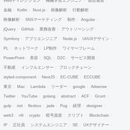
Webディレクション
機械学習エンジニア
仮想通貨
金融
Kotlin
Nuxt.js
画像解析
行動解析
映像解析
SNSマーケティング
制作
Angular
jQuery
GitHub
業務改善
アウトソーシング
Symfony
アプリエンジニア
Node.js
UI/UXデザイン
PL
ネットワーク
LP制作
ワイヤーフレーム
PowerPoint
美容
SQL
D2C
サービス開発
不動産
インフルエンサー
ブロックチェーン
styled-component
NestJS
EC-CUBE
ECCUBE
東京
Mac
Lambda
リーダー
google
Adsense
Twitter
YouTube
golang
abstract
ACF
Grunt
gulp
riot
flexbox
jade
Pug
経理
designer
web3
nft
crypto
暗号資産
クリプト
Blockchain
IP
正社員
システムエンジニア
SE
UXデザイナー