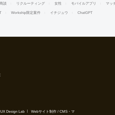
商談
リクルーティング
女性
モバイルアプリ
マッ
T
Workship限定案件
イチジュウ
ChatGPT
E
Design Lab
Webサイト制作 / CMS・マ