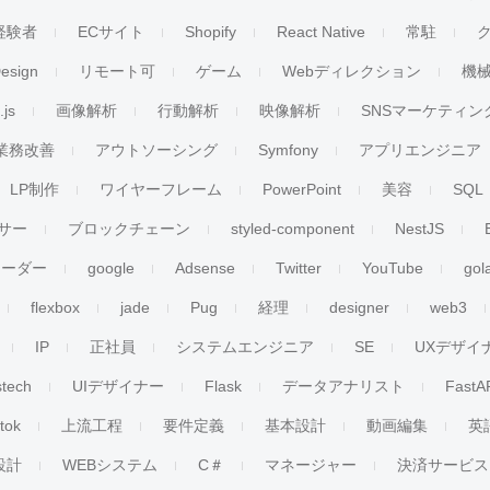
経験者
ECサイト
Shopify
React Native
常駐
esign
リモート可
ゲーム
Webディレクション
機
.js
画像解析
行動解析
映像解析
SNSマーケティン
業務改善
アウトソーシング
Symfony
アプリエンジニア
LP制作
ワイヤーフレーム
PowerPoint
美容
SQL
サー
ブロックチェーン
styled-component
NestJS
リーダー
google
Adsense
Twitter
YouTube
gol
flexbox
jade
Pug
経理
designer
web3
IP
正社員
システムエンジニア
SE
UXデザイ
stech
UIデザイナー
Flask
データアナリスト
FastA
ktok
上流工程
要件定義
基本設計
動画編集
英
設計
WEBシステム
C＃
マネージャー
決済サービス