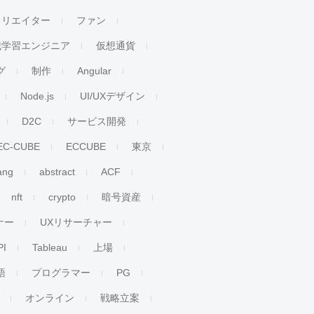
クリエイター
ファン
械学習エンジニア
仮想通貨
グ
制作
Angular
Node.js
UI/UXデザイン
D2C
サービス開発
EC-CUBE
ECCUBE
東京
ang
abstract
ACF
nft
crypto
暗号資産
ナー
UXリサーチャー
PI
Tableau
上場
語
プログラマー
PG
オンライン
戦略立案