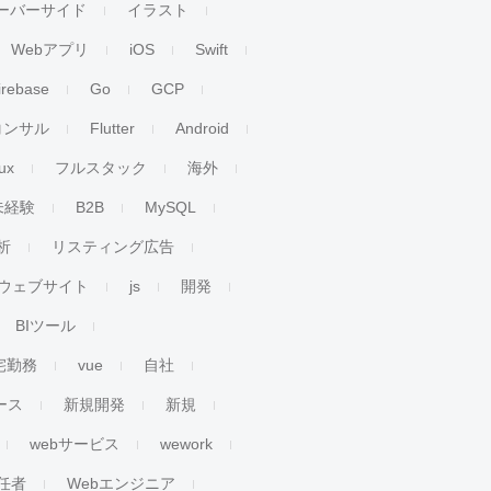
ーバーサイド
イラスト
Webアプリ
iOS
Swift
irebase
Go
GCP
コンサル
Flutter
Android
ux
フルスタック
海外
未経験
B2B
MySQL
析
リスティング広告
ウェブサイト
js
開発
BIツール
宅勤務
vue
自社
ース
新規開発
新規
webサービス
wework
任者
Webエンジニア