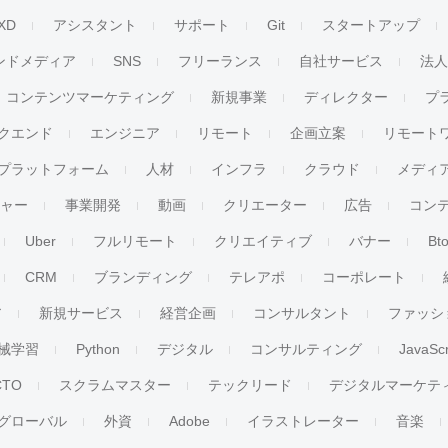
XD
アシスタント
サポート
Git
スタートアップ
ンドメディア
SNS
フリーランス
自社サービス
法
コンテンツマーケティング
新規事業
ディレクター
プ
クエンド
エンジニア
リモート
企画立案
リモート
プラットフォーム
人材
インフラ
クラウド
メディ
チャー
事業開発
動画
クリエーター
広告
コン
Uber
フルリモート
クリエイティブ
バナー
Bt
CRM
ブランディング
テレアポ
コーポレート
ア
新規サービス
経営企画
コンサルタント
ファッシ
械学習
Python
デジタル
コンサルティング
JavaScr
CTO
スクラムマスター
テックリード
デジタルマーケテ
グローバル
外資
Adobe
イラストレーター
音楽