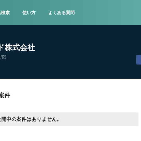
集検索
使い方
よくある質問
ド株式会社
/
案件
公開中の案件はありません。