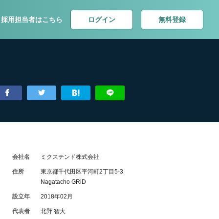
ログイン
無料登録
採用担当者はこちら
会社名
ミクステンド株式会社
住所
東京都千代田区平河町2丁目5-3
Nagatacho GRiD
設立年
2018年02月
代表者
北野 智大