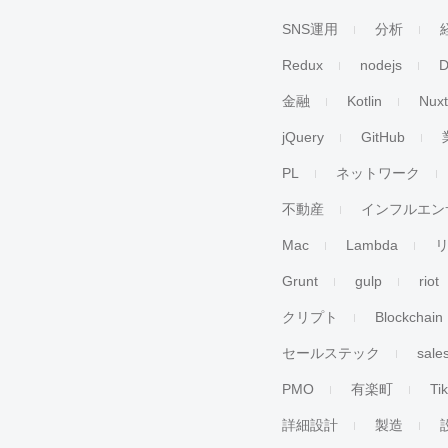
SNS運用
分析
Redux
nodejs
D
金融
Kotlin
Nuxt
jQuery
GitHub
PL
ネットワーク
不動産
インフルエン
Mac
Lambda
Grunt
gulp
riot
クリプト
Blockchain
セールステック
sale
PMO
有楽町
Ti
詳細設計
製造