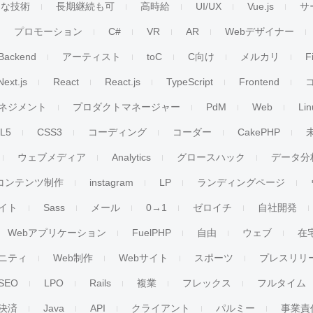
ンな技術
長期継続も可
高時給
UI/UX
Vue.js
サ
プロモーション
C#
VR
AR
Webデザイナー
Backend
アーティスト
toC
C向け
メルカリ
F
Next.js
React
React.js
TypeScript
Frontend
ネジメント
プロダクトマネージャー
PdM
Web
Lin
L5
CSS3
コーディング
コーダー
CakePHP
ウェブメディア
Analytics
グロースハック
データ分
コンテンツ制作
instagram
LP
ランディングページ
イト
Sass
メール
0→1
ゼロイチ
自社開発
Webアプリケーション
FuelPHP
自由
ウェブ
在
ニティ
Web制作
Webサイト
スポーツ
プレスリリ
SEO
LPO
Rails
複業
フレックス
フルタイム
決済
Java
API
クライアント
パルミー
事業責