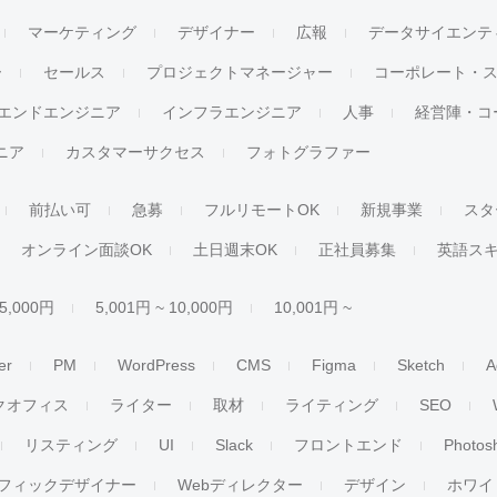
マーケティング
デザイナー
広報
データサイエンテ
ー
セールス
プロジェクトマネージャー
コーポレート・
エンドエンジニア
インフラエンジニア
人事
経営陣・コ
ジニア
カスタマーサクセス
フォトグラファー
前払い可
急募
フルリモートOK
新規事業
スタ
オンライン面談OK
土日週末OK
正社員募集
英語ス
 5,000円
5,001円 ~ 10,000円
10,001円 ~
er
PM
WordPress
CMS
Figma
Sketch
A
クオフィス
ライター
取材
ライティング
SEO
リスティング
UI
Slack
フロントエンド
Photos
フィックデザイナー
Webディレクター
デザイン
ホワイ