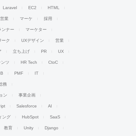
Laravel
EC2
HTML
人営業
マーケ
採用
ランナー
マーケター
ワーク
UXデザイン
営業
ア
立ち上げ
PR
UX
テンツ
HR Tech
CtoC
oB
PMF
IT
総務
ョン
事業企画
ipt
Salesforce
AI
ィング
HubSpot
SaaS
教育
Unity
Django