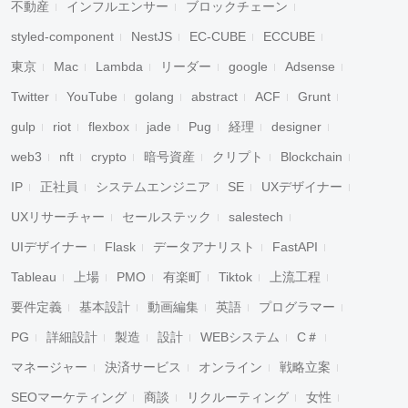
不動産
インフルエンサー
ブロックチェーン
styled-component
NestJS
EC-CUBE
ECCUBE
東京
Mac
Lambda
リーダー
google
Adsense
Twitter
YouTube
golang
abstract
ACF
Grunt
gulp
riot
flexbox
jade
Pug
経理
designer
web3
nft
crypto
暗号資産
クリプト
Blockchain
IP
正社員
システムエンジニア
SE
UXデザイナー
UXリサーチャー
セールステック
salestech
UIデザイナー
Flask
データアナリスト
FastAPI
Tableau
上場
PMO
有楽町
Tiktok
上流工程
要件定義
基本設計
動画編集
英語
プログラマー
PG
詳細設計
製造
設計
WEBシステム
C＃
マネージャー
決済サービス
オンライン
戦略立案
SEOマーケティング
商談
リクルーティング
女性