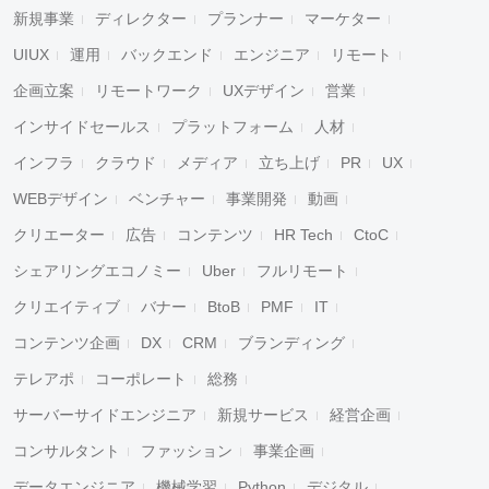
新規事業
ディレクター
プランナー
マーケター
UIUX
運用
バックエンド
エンジニア
リモート
企画立案
リモートワーク
UXデザイン
営業
インサイドセールス
プラットフォーム
人材
インフラ
クラウド
メディア
立ち上げ
PR
UX
WEBデザイン
ベンチャー
事業開発
動画
クリエーター
広告
コンテンツ
HR Tech
CtoC
シェアリングエコノミー
Uber
フルリモート
クリエイティブ
バナー
BtoB
PMF
IT
コンテンツ企画
DX
CRM
ブランディング
テレアポ
コーポレート
総務
サーバーサイドエンジニア
新規サービス
経営企画
コンサルタント
ファッション
事業企画
データエンジニア
機械学習
Python
デジタル