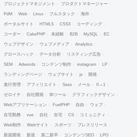
プロジェクトマネジメント
プロダクトマネージャー
PdM
Web
Linux
フルスタック
海外
ポータルサイト
HTML5
CSS3
コーディング
コーダー
CakePHP
未経験
B2B
MySQL
EC
ウェブデザイン
ウェブメディア
Analytics
グロースハック
データ分析
リスティング広告
SEM
Adwords
コンテンツ制作
instagram
LP
ランディングページ
ウェブサイト
js
開発
進行管理
アフィリエイト
Sass
メール
0→1
ゼロイチ
自社開発
BIツール
グラフィックデザイン
Webアプリケーション
FuelPHP
自由
ウェブ
在宅勤務
vue
自社
在宅
CS
コミュニティ
Web制作
Webサイト
スポーツ
プレスリリース
新規開発
新規
第二新卒
コンテンツSEO
LPO