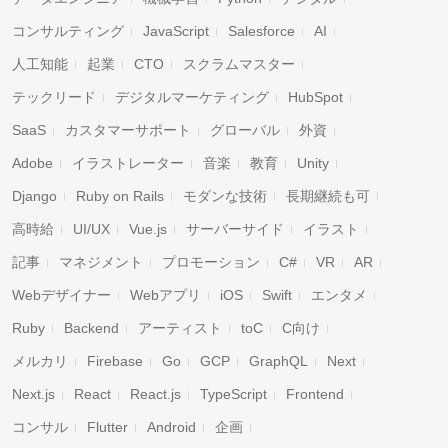
コンサルティング
JavaScript
Salesforce
AI
人工知能
起業
CTO
スクラムマスター
テックリード
デジタルマーケティング
HubSpot
SaaS
カスタマーサポート
グローバル
外資
Adobe
イラストレーター
音楽
教育
Unity
Django
Ruby on Rails
モダンな技術
長期継続も可
高時給
UI/UX
Vue.js
サーバーサイド
イラスト
記事
マネジメント
プロモーション
C#
VR
AR
Webデザイナー
Webアプリ
iOS
Swift
エンタメ
Ruby
Backend
アーティスト
toC
C向け
メルカリ
Firebase
Go
GCP
GraphQL
Next
Next.js
React
React.js
TypeScript
Frontend
コンサル
Flutter
Android
企画