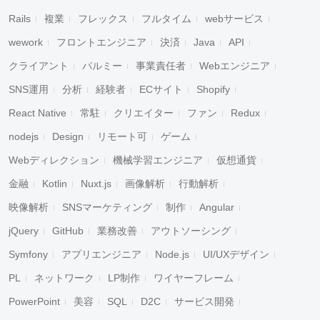
Rails
複業
フレックス
フルタイム
webサービス
wework
フロントエンジニア
決済
Java
API
クライアント
パルミー
事業責任者
Webエンジニア
SNS運用
分析
経験者
ECサイト
Shopify
React Native
常駐
クリエイター
ファン
Redux
nodejs
Design
リモート可
ゲーム
Webディレクション
機械学習エンジニア
仮想通貨
金融
Kotlin
Nuxt.js
画像解析
行動解析
映像解析
SNSマーケティング
制作
Angular
jQuery
GitHub
業務改善
アウトソーシング
Symfony
アプリエンジニア
Node.js
UI/UXデザイン
PL
ネットワーク
LP制作
ワイヤーフレーム
PowerPoint
美容
SQL
D2C
サービス開発