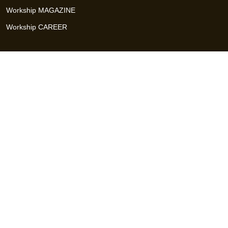
Workship MAGAZINE
Workship CAREER
関連サイト
GIGサイト
UXデザイン・プロトタイプ制作 - UX Design Lab
Webサイト制作 / CMS・マーケティングツール - LeadGrid
デザ
イナー特化の採用支援サービス - クロスデザイナー
インフラエ
ンジニア特化の採用支援サービス - クロスネットワーク
エンジ
ニア・デザイナーのフリーランス採用 - Workship
エンジニアの
採用支援・人材紹介 - Workship CAREER
日本最大級のHR・フ
リーランスメディア - Workship MAGAZINE
コンテンツマーケ
ティング総合パートナー - コンマルク
Workship（ワークシップ）は、デザイナー、エンジニア、マーケタ
ー、編集者、人事、広報などデジタル業界で活躍するプロフェッシ