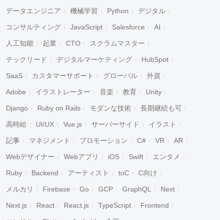
データエンジニア
機械学習
Python
デジタル
コンサルティング
JavaScript
Salesforce
AI
人工知能
起業
CTO
スクラムマスター
テックリード
デジタルマーケティング
HubSpot
SaaS
カスタマーサポート
グローバル
外資
Adobe
イラストレーター
音楽
教育
Unity
Django
Ruby on Rails
モダンな技術
長期継続も可
高時給
UI/UX
Vue.js
サーバーサイド
イラスト
記事
マネジメント
プロモーション
C#
VR
AR
Webデザイナー
Webアプリ
iOS
Swift
エンタメ
Ruby
Backend
アーティスト
toC
C向け
メルカリ
Firebase
Go
GCP
GraphQL
Next
Next.js
React
React.js
TypeScript
Frontend