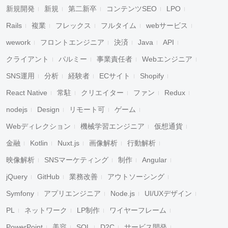
新規開発
新規
第二新卒
コンテンツSEO
LPO
Rails
複業
フレックス
フルタイム
webサービス
wework
フロントエンジニア
決済
Java
API
クライアント
パルミー
事業責任者
Webエンジニア
SNS運用
分析
経験者
ECサイト
Shopify
React Native
常駐
クリエイター
ファン
Redux
nodejs
Design
リモート可
ゲーム
Webディレクション
機械学習エンジニア
仮想通貨
金融
Kotlin
Nuxt.js
画像解析
行動解析
映像解析
SNSマーケティング
制作
Angular
jQuery
GitHub
業務改善
アウトソーシング
Symfony
アプリエンジニア
Node.js
UI/UXデザイン
PL
ネットワーク
LP制作
ワイヤーフレーム
PowerPoint
美容
SQL
D2C
サービス開発