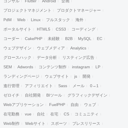
コンサル
Flutter
Android
企画
プロジェクトマネジメント
プロダクトマネージャー
PdM
Web
Linux
フルスタック
海外
ポータルサイト
HTML5
CSS3
コーディング
コーダー
CakePHP
未経験
B2B
MySQL
EC
ウェブデザイン
ウェブメディア
Analytics
グロースハック
データ分析
リスティング広告
SEM
Adwords
コンテンツ制作
instagram
LP
ランディングページ
ウェブサイト
js
開発
進行管理
アフィリエイト
Sass
メール
0→1
ゼロイチ
自社開発
BIツール
グラフィックデザイン
Webアプリケーション
FuelPHP
自由
ウェブ
在宅勤務
vue
自社
在宅
CS
コミュニティ
Web制作
Webサイト
スポーツ
プレスリリース