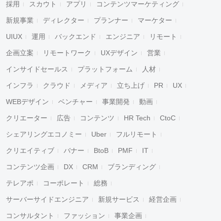
採用
スカウト
アプリ
コンテンツマーケティング
新規事業
ディレクター
プランナー
マーケター
UIUX
運用
バックエンド
エンジニア
リモート
企画立案
リモートワーク
UXデザイン
営業
インサイドセールス
プラットフォーム
人材
インフラ
クラウド
メディア
立ち上げ
PR
UX
WEBデザイン
ベンチャー
事業開発
動画
クリエーター
広告
コンテンツ
HR Tech
CtoC
シェアリングエコノミー
Uber
フルリモート
クリエイティブ
バナー
BtoB
PMF
IT
コンテンツ企画
DX
CRM
ブランディング
テレアポ
コーポレート
総務
サーバーサイドエンジニア
新規サービス
経営企画
コンサルタント
ファッション
事業企画