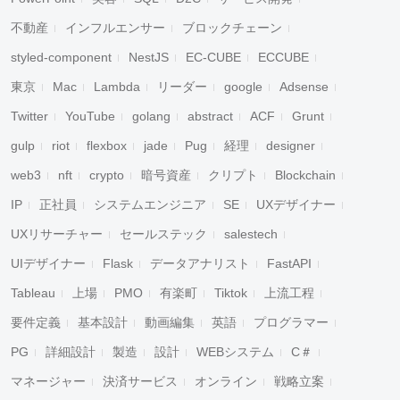
不動産
インフルエンサー
ブロックチェーン
styled-component
NestJS
EC-CUBE
ECCUBE
東京
Mac
Lambda
リーダー
google
Adsense
Twitter
YouTube
golang
abstract
ACF
Grunt
gulp
riot
flexbox
jade
Pug
経理
designer
web3
nft
crypto
暗号資産
クリプト
Blockchain
IP
正社員
システムエンジニア
SE
UXデザイナー
UXリサーチャー
セールステック
salestech
UIデザイナー
Flask
データアナリスト
FastAPI
Tableau
上場
PMO
有楽町
Tiktok
上流工程
要件定義
基本設計
動画編集
英語
プログラマー
PG
詳細設計
製造
設計
WEBシステム
C＃
マネージャー
決済サービス
オンライン
戦略立案