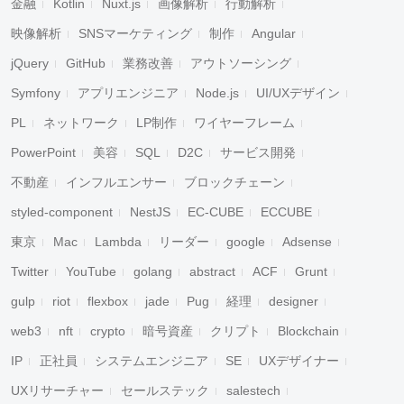
金融
Kotlin
Nuxt.js
画像解析
行動解析
映像解析
SNSマーケティング
制作
Angular
jQuery
GitHub
業務改善
アウトソーシング
Symfony
アプリエンジニア
Node.js
UI/UXデザイン
PL
ネットワーク
LP制作
ワイヤーフレーム
PowerPoint
美容
SQL
D2C
サービス開発
不動産
インフルエンサー
ブロックチェーン
styled-component
NestJS
EC-CUBE
ECCUBE
東京
Mac
Lambda
リーダー
google
Adsense
Twitter
YouTube
golang
abstract
ACF
Grunt
gulp
riot
flexbox
jade
Pug
経理
designer
web3
nft
crypto
暗号資産
クリプト
Blockchain
IP
正社員
システムエンジニア
SE
UXデザイナー
UXリサーチャー
セールステック
salestech