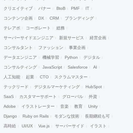
クリエイティブ
バナー
BtoB
PMF
IT
コンテンツ企画
DX
CRM
ブランディング
テレアポ
コーポレート
総務
サーバーサイドエンジニア
新規サービス
経営企画
コンサルタント
ファッション
事業企画
データエンジニア
機械学習
Python
デジタル
コンサルティング
JavaScript
Salesforce
AI
人工知能
起業
CTO
スクラムマスター
テックリード
デジタルマーケティング
HubSpot
SaaS
カスタマーサポート
グローバル
外資
Adobe
イラストレーター
音楽
教育
Unity
Django
Ruby on Rails
モダンな技術
長期継続も可
高時給
UI/UX
Vue.js
サーバーサイド
イラスト