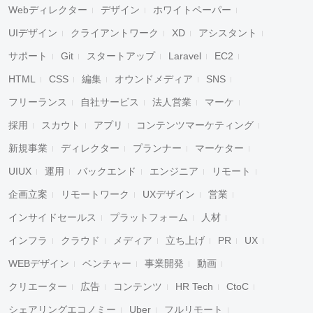
Webディレクター
デザイン
ホワイトペーパー
UIデザイン
クライアントワーク
XD
アシスタント
サポート
Git
スタートアップ
Laravel
EC2
HTML
CSS
編集
オウンドメディア
SNS
フリーランス
自社サービス
法人営業
マーケ
採用
スカウト
アプリ
コンテンツマーケティング
新規事業
ディレクター
プランナー
マーケター
UIUX
運用
バックエンド
エンジニア
リモート
企画立案
リモートワーク
UXデザイン
営業
インサイドセールス
プラットフォーム
人材
インフラ
クラウド
メディア
立ち上げ
PR
UX
WEBデザイン
ベンチャー
事業開発
動画
クリエーター
広告
コンテンツ
HR Tech
CtoC
シェアリングエコノミー
Uber
フルリモート