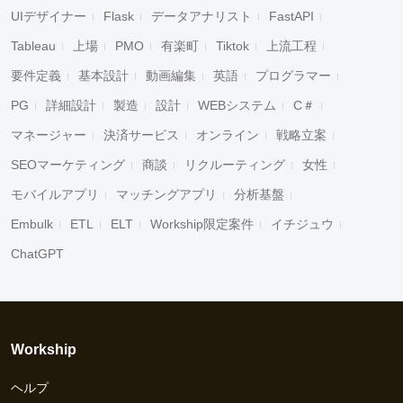
UIデザイナー
Flask
データアナリスト
FastAPI
Tableau
上場
PMO
有楽町
Tiktok
上流工程
要件定義
基本設計
動画編集
英語
プログラマー
PG
詳細設計
製造
設計
WEBシステム
C＃
マネージャー
決済サービス
オンライン
戦略立案
SEOマーケティング
商談
リクルーティング
女性
モバイルアプリ
マッチングアプリ
分析基盤
Embulk
ETL
ELT
Workship限定案件
イチジュウ
ChatGPT
Workship
ヘルプ