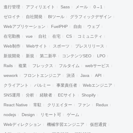
進行管理
アフィリエイト
Sass
メール
0→1
ゼロイチ
自社開発
BIツール
グラフィックデザイン
Webアプリケーション
FuelPHP
自由
ウェブ
在宅勤務
vue
自社
在宅
CS
コミュニティ
Web制作
Webサイト
スポーツ
プレスリリース
新規開発
新規
第二新卒
コンテンツSEO
LPO
Rails
複業
フレックス
フルタイム
webサービス
wework
フロントエンジニア
決済
Java
API
クライアント
パルミー
事業責任者
Webエンジニア
SNS運用
分析
経験者
ECサイト
Shopify
React Native
常駐
クリエイター
ファン
Redux
nodejs
Design
リモート可
ゲーム
Webディレクション
機械学習エンジニア
仮想通貨