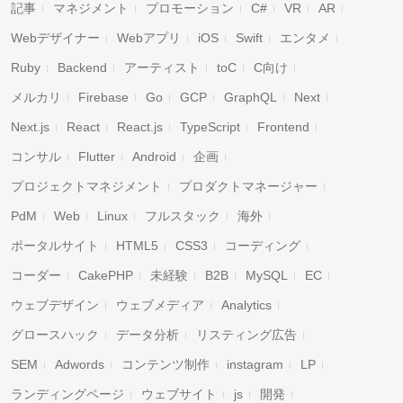
記事
マネジメント
プロモーション
C#
VR
AR
Webデザイナー
Webアプリ
iOS
Swift
エンタメ
Ruby
Backend
アーティスト
toC
C向け
メルカリ
Firebase
Go
GCP
GraphQL
Next
Next.js
React
React.js
TypeScript
Frontend
コンサル
Flutter
Android
企画
プロジェクトマネジメント
プロダクトマネージャー
PdM
Web
Linux
フルスタック
海外
ポータルサイト
HTML5
CSS3
コーディング
コーダー
CakePHP
未経験
B2B
MySQL
EC
ウェブデザイン
ウェブメディア
Analytics
グロースハック
データ分析
リスティング広告
SEM
Adwords
コンテンツ制作
instagram
LP
ランディングページ
ウェブサイト
js
開発