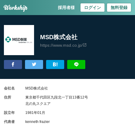
採用者様
ログイン
無料登録
MSD株式会社
https://www.msd.co.jp/
会社名
MSD株式会社
住所
東京都千代田区九段北一丁目13番12号
北の丸スクエア
設立年
1981年01月
代表者
kenneth frazier