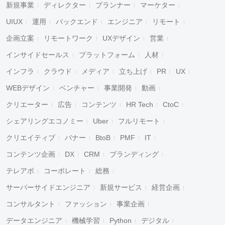
新規事業
ディレクター
プランナー
マーケター
UIUX
運用
バックエンド
エンジニア
リモート
企画立案
リモートワーク
UXデザイン
営業
インサイドセールス
プラットフォーム
人材
インフラ
クラウド
メディア
立ち上げ
PR
UX
WEBデザイン
ベンチャー
事業開発
動画
クリエーター
広告
コンテンツ
HR Tech
CtoC
シェアリングエコノミー
Uber
フルリモート
クリエイティブ
バナー
BtoB
PMF
IT
コンテンツ企画
DX
CRM
ブランディング
テレアポ
コーポレート
総務
サーバーサイドエンジニア
新規サービス
経営企画
コンサルタント
ファッション
事業企画
データエンジニア
機械学習
Python
デジタル