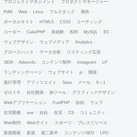
プロジェクトマネジメント
プロダクトマネージャー
PdM
Web
Linux
フルスタック
海外
ポータルサイト
HTML5
CSS3
コーディング
コーダー
CakePHP
未経験
B2B
MySQL
EC
ウェブデザイン
ウェブメディア
Analytics
グロースハック
データ分析
リスティング広告
SEM
Adwords
コンテンツ制作
instagram
LP
ランディングページ
ウェブサイト
js
開発
進行管理
アフィリエイト
Sass
メール
0→1
ゼロイチ
自社開発
BIツール
グラフィックデザイン
Webアプリケーション
FuelPHP
自由
ウェブ
在宅勤務
vue
自社
在宅
CS
コミュニティ
Web制作
Webサイト
スポーツ
プレスリリース
新規開発
新規
第二新卒
コンテンツSEO
LPO