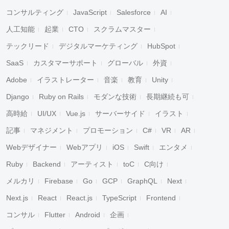
コンサルティング
JavaScript
Salesforce
AI
人工知能
起業
CTO
スクラムマスター
テックリード
デジタルマーケティング
HubSpot
SaaS
カスタマーサポート
グローバル
外資
Adobe
イラストレーター
音楽
教育
Unity
Django
Ruby on Rails
モダンな技術
長期継続も可
高時給
UI/UX
Vue.js
サーバーサイド
イラスト
記事
マネジメント
プロモーション
C#
VR
AR
Webデザイナー
Webアプリ
iOS
Swift
エンタメ
Ruby
Backend
アーティスト
toC
C向け
メルカリ
Firebase
Go
GCP
GraphQL
Next
Next.js
React
React.js
TypeScript
Frontend
コンサル
Flutter
Android
企画