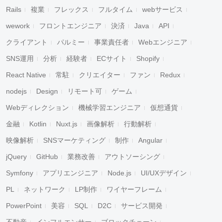
Rails
複業
フレックス
フルタイム
webサービス
wework
フロントエンジニア
決済
Java
API
クライアント
パルミー
事業責任者
Webエンジニア
SNS運用
分析
経験者
ECサイト
Shopify
React Native
常駐
クリエイター
ファン
Redux
nodejs
Design
リモート可
ゲーム
Webディレクション
機械学習エンジニア
仮想通貨
金融
Kotlin
Nuxt.js
画像解析
行動解析
映像解析
SNSマーケティング
制作
Angular
jQuery
GitHub
業務改善
アウトソーシング
Symfony
アプリエンジニア
Node.js
UI/UXデザイン
PL
ネットワーク
LP制作
ワイヤーフレーム
PowerPoint
美容
SQL
D2C
サービス開発