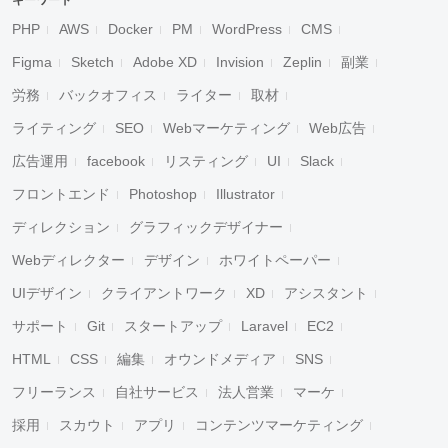
キーワード
PHP
AWS
Docker
PM
WordPress
CMS
Figma
Sketch
Adobe XD
Invision
Zeplin
副業
労務
バックオフィス
ライター
取材
ライティング
SEO
Webマーケティング
Web広告
広告運用
facebook
リスティング
UI
Slack
フロントエンド
Photoshop
Illustrator
ディレクション
グラフィックデザイナー
Webディレクター
デザイン
ホワイトペーパー
UIデザイン
クライアントワーク
XD
アシスタント
サポート
Git
スタートアップ
Laravel
EC2
HTML
CSS
編集
オウンドメディア
SNS
フリーランス
自社サービス
法人営業
マーケ
採用
スカウト
アプリ
コンテンツマーケティング