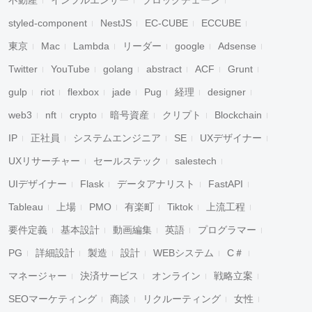
不動産
インフルエンサー
ブロックチェーン
styled-component
NestJS
EC-CUBE
ECCUBE
東京
Mac
Lambda
リーダー
google
Adsense
Twitter
YouTube
golang
abstract
ACF
Grunt
gulp
riot
flexbox
jade
Pug
経理
designer
web3
nft
crypto
暗号資産
クリプト
Blockchain
IP
正社員
システムエンジニア
SE
UXデザイナー
UXリサーチャー
セールステック
salestech
UIデザイナー
Flask
データアナリスト
FastAPI
Tableau
上場
PMO
有楽町
Tiktok
上流工程
要件定義
基本設計
動画編集
英語
プログラマー
PG
詳細設計
製造
設計
WEBシステム
C＃
マネージャー
決済サービス
オンライン
戦略立案
SEOマーケティング
商談
リクルーティング
女性