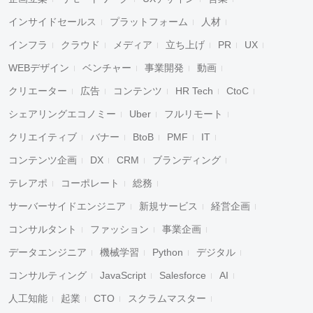
インサイドセールス
プラットフォーム
人材
インフラ
クラウド
メディア
立ち上げ
PR
UX
WEBデザイン
ベンチャー
事業開発
動画
クリエーター
広告
コンテンツ
HR Tech
CtoC
シェアリングエコノミー
Uber
フルリモート
クリエイティブ
バナー
BtoB
PMF
IT
コンテンツ企画
DX
CRM
ブランディング
テレアポ
コーポレート
総務
サーバーサイドエンジニア
新規サービス
経営企画
コンサルタント
ファッション
事業企画
データエンジニア
機械学習
Python
デジタル
コンサルティング
JavaScript
Salesforce
AI
人工知能
起業
CTO
スクラムマスター