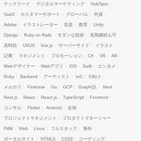
テックリード
デジタルマーケティング
HubSpot
SaaS
カスタマーサポート
グローバル
外資
Adobe
イラストレーター
音楽
教育
Unity
Django
Ruby on Rails
モダンな技術
長期継続も可
高時給
UI/UX
Vue.js
サーバーサイド
イラスト
記事
マネジメント
プロモーション
C#
VR
AR
Webデザイナー
Webアプリ
iOS
Swift
エンタメ
Ruby
Backend
アーティスト
toC
C向け
メルカリ
Firebase
Go
GCP
GraphQL
Next
Next.js
React
React.js
TypeScript
Frontend
コンサル
Flutter
Android
企画
プロジェクトマネジメント
プロダクトマネージャー
PdM
Web
Linux
フルスタック
海外
ポータルサイト
HTML5
CSS3
コーディング