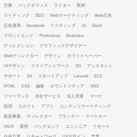
労務
バックオフィス
ライター
取材
ライティング
SEO
Webマーケティング
Web広告
広告運用
facebook
リスティング
UI
Slack
フロントエンド
Photoshop
Illustrator
ディレクション
グラフィックデザイナー
Webディレクター
デザイン
ホワイトペーパー
UIデザイン
クライアントワーク
XD
アシスタント
サポート
Git
スタートアップ
Laravel
EC2
HTML
CSS
編集
オウンドメディア
SNS
フリーランス
自社サービス
法人営業
マーケ
採用
スカウト
アプリ
コンテンツマーケティング
新規事業
ディレクター
プランナー
マーケター
UIUX
運用
バックエンド
エンジニア
リモート
企画立案
リモートワーク
UXデザイン
営業