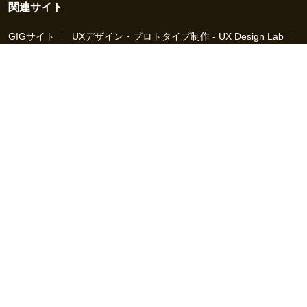
関連サイト
GIGサイト
UXデザイン・プロトタイプ制作 - UX Design Lab
Webサイト制作 / CMS・マーケティングツール - LeadGrid
デザ
イナー特化の採用支援サービス - クロスデザイナー
インフラエ
ンジニア特化の採用支援サービス - クロスネットワーク
エンジ
ニア・デザイナーのフリーランス採用 - Workship
エンジニアの
採用支援・人材紹介 - Workship CAREER
日本最大級のHR・フ
リーランスメディア - Workship MAGAZINE
コンテンツマーケ
ティング総合パートナー - コンマルク
Workship（ワークシップ）は、デザイナー、エンジニア、マーケタ
ー、編集者、人事、広報などデジタル業界で活躍するプロフェッシ
ョナルとプロジェクトをマッチングするジョブ型雇用支援サービス
です。
働き方が多様化する社会で、新しい技術や仕組みづくりに挑戦する
クリエイターや、社会や技術革新に貢献しようとするデジタルプロ
フェッショナルと、プロジェクトホルダーなど「運命の仕事相手」