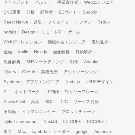
クライアント
パルミー
事業責任者
Webエンジニア
SNS運用
分析
経験者
ECサイト
Shopify
React Native
常駐
クリエイター
ファン
Redux
nodejs
Design
リモート可
ゲーム
Webディレクション
機械学習エンジニア
仮想通貨
金融
Kotlin
Nuxt.js
画像解析
行動解析
映像解析
SNSマーケティング
制作
Angular
jQuery
GitHub
業務改善
アウトソーシング
Symfony
アプリエンジニア
Node.js
UI/UXデザイン
PL
ネットワーク
LP制作
ワイヤーフレーム
PowerPoint
美容
SQL
D2C
サービス開発
不動産
インフルエンサー
ブロックチェーン
styled-component
NestJS
EC-CUBE
ECCUBE
東京
Mac
Lambda
リーダー
google
Adsense