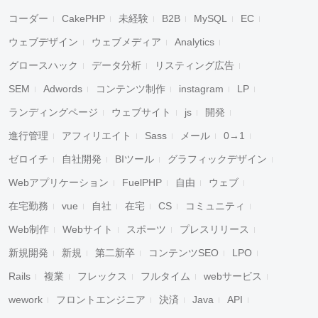
コーダー
CakePHP
未経験
B2B
MySQL
EC
ウェブデザイン
ウェブメディア
Analytics
グロースハック
データ分析
リスティング広告
SEM
Adwords
コンテンツ制作
instagram
LP
ランディングページ
ウェブサイト
js
開発
進行管理
アフィリエイト
Sass
メール
0→1
ゼロイチ
自社開発
BIツール
グラフィックデザイン
Webアプリケーション
FuelPHP
自由
ウェブ
在宅勤務
vue
自社
在宅
CS
コミュニティ
Web制作
Webサイト
スポーツ
プレスリリース
新規開発
新規
第二新卒
コンテンツSEO
LPO
Rails
複業
フレックス
フルタイム
webサービス
wework
フロントエンジニア
決済
Java
API