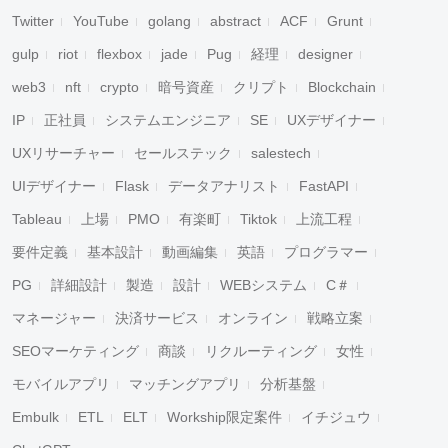
Twitter
YouTube
golang
abstract
ACF
Grunt
gulp
riot
flexbox
jade
Pug
経理
designer
web3
nft
crypto
暗号資産
クリプト
Blockchain
IP
正社員
システムエンジニア
SE
UXデザイナー
UXリサーチャー
セールステック
salestech
UIデザイナー
Flask
データアナリスト
FastAPI
Tableau
上場
PMO
有楽町
Tiktok
上流工程
要件定義
基本設計
動画編集
英語
プログラマー
PG
詳細設計
製造
設計
WEBシステム
C＃
マネージャー
決済サービス
オンライン
戦略立案
SEOマーケティング
商談
リクルーティング
女性
モバイルアプリ
マッチングアプリ
分析基盤
Embulk
ETL
ELT
Workship限定案件
イチジュウ