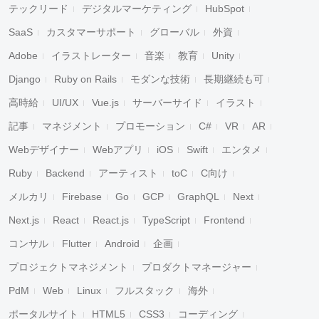
テックリード
デジタルマーケティング
HubSpot
SaaS
カスタマーサポート
グローバル
外資
Adobe
イラストレーター
音楽
教育
Unity
Django
Ruby on Rails
モダンな技術
長期継続も可
高時給
UI/UX
Vue.js
サーバーサイド
イラスト
記事
マネジメント
プロモーション
C#
VR
AR
Webデザイナー
Webアプリ
iOS
Swift
エンタメ
Ruby
Backend
アーティスト
toC
C向け
メルカリ
Firebase
Go
GCP
GraphQL
Next
Next.js
React
React.js
TypeScript
Frontend
コンサル
Flutter
Android
企画
プロジェクトマネジメント
プロダクトマネージャー
PdM
Web
Linux
フルスタック
海外
ポータルサイト
HTML5
CSS3
コーディング