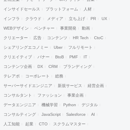
インサイドセールス
プラットフォーム
人材
インフラ
クラウド
メディア
立ち上げ
PR
UX
WEBデザイン
ベンチャー
事業開発
動画
クリエーター
広告
コンテンツ
HR Tech
CtoC
シェアリングエコノミー
Uber
フルリモート
クリエイティブ
バナー
BtoB
PMF
IT
コンテンツ企画
DX
CRM
ブランディング
テレアポ
コーポレート
総務
サーバーサイドエンジニア
新規サービス
経営企画
コンサルタント
ファッション
事業企画
データエンジニア
機械学習
Python
デジタル
コンサルティング
JavaScript
Salesforce
AI
人工知能
起業
CTO
スクラムマスター