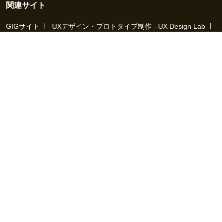
関連サイト
GIGサイト
UXデザイン・プロトタイプ制作 - UX Design Lab
Webサイト制作 / CMS・マーケティングツール - LeadGrid
デザ
イナー特化の採用支援サービス - クロスデザイナー
インフラエ
ンジニア特化の採用支援サービス - クロスネットワーク
エンジ
ニア・デザイナーのフリーランス採用 - Workship
エンジニアの
採用支援・人材紹介 - Workship CAREER
日本最大級のHR・フ
リーランスメディア - Workship MAGAZINE
コンテンツマーケ
ティング総合パートナー - コンマルク
Workship（ワークシップ）は、デザイナー、エンジニア、マーケタ
ー、編集者、人事、広報などデジタル業界で活躍するプロフェッシ
ョナルとプロジェクトをマッチングするジョブ型雇用支援サービス
です。
働き方が多様化する社会で、新しい技術や仕組みづくりに挑戦する
クリエイターや、社会や技術革新に貢献しようとするデジタルプロ
フェッショナルと、プロジェクトホルダーなど「運命の仕事相手」