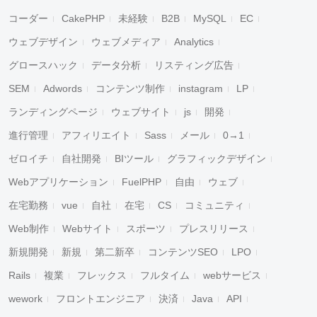
コーダー
CakePHP
未経験
B2B
MySQL
EC
ウェブデザイン
ウェブメディア
Analytics
グロースハック
データ分析
リスティング広告
SEM
Adwords
コンテンツ制作
instagram
LP
ランディングページ
ウェブサイト
js
開発
進行管理
アフィリエイト
Sass
メール
0→1
ゼロイチ
自社開発
BIツール
グラフィックデザイン
Webアプリケーション
FuelPHP
自由
ウェブ
在宅勤務
vue
自社
在宅
CS
コミュニティ
Web制作
Webサイト
スポーツ
プレスリリース
新規開発
新規
第二新卒
コンテンツSEO
LPO
Rails
複業
フレックス
フルタイム
webサービス
wework
フロントエンジニア
決済
Java
API