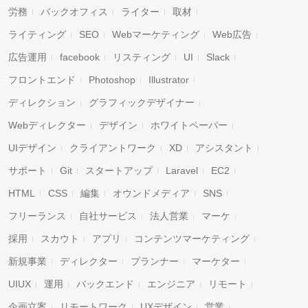
労務
バックオフィス
ライター
取材
ライティング
SEO
Webマーケティング
Web広告
広告運用
facebook
リスティング
UI
Slack
フロントエンド
Photoshop
Illustrator
ディレクション
グラフィックデザイナー
Webディレクター
デザイン
ホワイトペーパー
UIデザイン
クライアントワーク
XD
アシスタント
サポート
Git
スタートアップ
Laravel
EC2
HTML
CSS
編集
オウンドメディア
SNS
フリーランス
自社サービス
法人営業
マーケ
採用
スカウト
アプリ
コンテンツマーケティング
新規事業
ディレクター
プランナー
マーケター
UIUX
運用
バックエンド
エンジニア
リモート
企画立案
リモートワーク
UXデザイン
営業