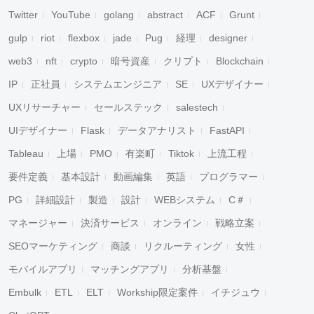
Twitter
YouTube
golang
abstract
ACF
Grunt
gulp
riot
flexbox
jade
Pug
経理
designer
web3
nft
crypto
暗号資産
クリプト
Blockchain
IP
正社員
システムエンジニア
SE
UXデザイナー
UXリサーチャー
セールステック
salestech
UIデザイナー
Flask
データアナリスト
FastAPI
Tableau
上場
PMO
有楽町
Tiktok
上流工程
要件定義
基本設計
動画編集
英語
プログラマー
PG
詳細設計
製造
設計
WEBシステム
C＃
マネージャー
決済サービス
オンライン
戦略立案
SEOマーケティング
商談
リクルーティング
女性
モバイルアプリ
マッチングアプリ
分析基盤
Embulk
ETL
ELT
Workship限定案件
イチジュウ