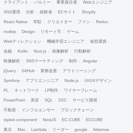
クライアント
パルミー
事業責任者
Webエンジニア
SNS運用
分析
経験者
ECサイト
Shopify
React Native
常駐
クリエイター
ファン
Redux
nodejs
Design
リモート可
ゲーム
Webディレクション
機械学習エンジニア
仮想通貨
金融
Kotlin
Nuxt.js
画像解析
行動解析
映像解析
SNSマーケティング
制作
Angular
jQuery
GitHub
業務改善
アウトソーシング
Symfony
アプリエンジニア
Node.js
UI/UXデザイン
PL
ネットワーク
LP制作
ワイヤーフレーム
PowerPoint
美容
SQL
D2C
サービス開発
不動産
インフルエンサー
ブロックチェーン
styled-component
NestJS
EC-CUBE
ECCUBE
東京
Mac
Lambda
リーダー
google
Adsense