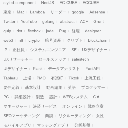
styled-component
NestJS
EC-CUBE
ECCUBE
東京
Mac
Lambda
リーダー
google
Adsense
Twitter
YouTube
golang
abstract
ACF
Grunt
gulp
riot
flexbox
jade
Pug
経理
designer
web3
nft
crypto
暗号資産
クリプト
Blockchain
IP
正社員
システムエンジニア
SE
UXデザイナー
UXリサーチャー
セールステック
salestech
UIデザイナー
Flask
データアナリスト
FastAPI
Tableau
上場
PMO
有楽町
Tiktok
上流工程
要件定義
基本設計
動画編集
英語
プログラマー
PG
詳細設計
製造
設計
WEBシステム
C＃
マネージャー
決済サービス
オンライン
戦略立案
SEOマーケティング
商談
リクルーティング
女性
モバイルアプリ
マッチングアプリ
分析基盤