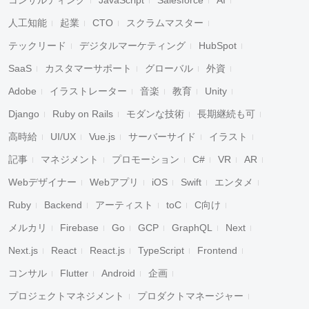
コンサルティング
JavaScript
Salesforce
AI
人工知能
起業
CTO
スクラムマスター
テックリード
デジタルマーケティング
HubSpot
SaaS
カスタマーサポート
グローバル
外資
Adobe
イラストレーター
音楽
教育
Unity
Django
Ruby on Rails
モダンな技術
長期継続も可
高時給
UI/UX
Vue.js
サーバーサイド
イラスト
記事
マネジメント
プロモーション
C#
VR
AR
Webデザイナー
Webアプリ
iOS
Swift
エンタメ
Ruby
Backend
アーティスト
toC
C向け
メルカリ
Firebase
Go
GCP
GraphQL
Next
Next.js
React
React.js
TypeScript
Frontend
コンサル
Flutter
Android
企画
プロジェクトマネジメント
プロダクトマネージャー