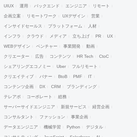
UIUX
運用
バックエンド
エンジニア
リモート
企画立案
リモートワーク
UXデザイン
営業
インサイドセールス
プラットフォーム
人材
インフラ
クラウド
メディア
立ち上げ
PR
UX
WEBデザイン
ベンチャー
事業開発
動画
クリエーター
広告
コンテンツ
HR Tech
CtoC
シェアリングエコノミー
Uber
フルリモート
クリエイティブ
バナー
BtoB
PMF
IT
コンテンツ企画
DX
CRM
ブランディング
テレアポ
コーポレート
総務
サーバーサイドエンジニア
新規サービス
経営企画
コンサルタント
ファッション
事業企画
データエンジニア
機械学習
Python
デジタル