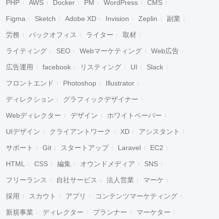
PHP
AWS
Docker
PM
WordPress
CMS
Figma
Sketch
Adobe XD
Invision
Zeplin
副業
労務
バックオフィス
ライター
取材
ライティング
SEO
Webマーケティング
Web広告
広告運用
facebook
リスティング
UI
Slack
フロントエンド
Photoshop
Illustrator
ディレクション
グラフィックデザイナー
Webディレクター
デザイン
ホワイトペーパー
UIデザイン
クライアントワーク
XD
アシスタント
サポート
Git
スタートアップ
Laravel
EC2
HTML
CSS
編集
オウンドメディア
SNS
フリーランス
自社サービス
法人営業
マーケ
採用
スカウト
アプリ
コンテンツマーケティング
新規事業
ディレクター
プランナー
マーケター