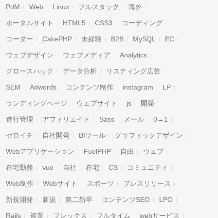
PdM
Web
Linux
フルスタック
海外
ポータルサイト
HTML5
CSS3
コーディング
コーダー
CakePHP
未経験
B2B
MySQL
EC
ウェブデザイン
ウェブメディア
Analytics
グロースハック
データ分析
リスティング広告
SEM
Adwords
コンテンツ制作
instagram
LP
ランディングページ
ウェブサイト
js
開発
進行管理
アフィリエイト
Sass
メール
0→1
ゼロイチ
自社開発
BIツール
グラフィックデザイン
Webアプリケーション
FuelPHP
自由
ウェブ
在宅勤務
vue
自社
在宅
CS
コミュニティ
Web制作
Webサイト
スポーツ
プレスリリース
新規開発
新規
第二新卒
コンテンツSEO
LPO
Rails
複業
フレックス
フルタイム
webサービス