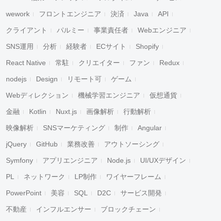
wework
フロントエンジニア
決済
Java
API
クライアント
パルミー
事業責任者
Webエンジニア
SNS運用
分析
経験者
ECサイト
Shopify
React Native
常駐
クリエイター
ファン
Redux
nodejs
Design
リモート可
ゲーム
Webディレクション
機械学習エンジニア
仮想通貨
金融
Kotlin
Nuxt.js
画像解析
行動解析
映像解析
SNSマーケティング
制作
Angular
jQuery
GitHub
業務改善
アウトソーシング
Symfony
アプリエンジニア
Node.js
UI/UXデザイン
PL
ネットワーク
LP制作
ワイヤーフレーム
PowerPoint
美容
SQL
D2C
サービス開発
不動産
インフルエンサー
ブロックチェーン