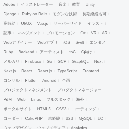
Adobe
イラストレーター
音楽
教育
Unity
Django
Ruby on Rails
モダンな技術
長期継続も可
高時給
UI/UX
Vue.js
サーバーサイド
イラスト
記事
マネジメント
プロモーション
C#
VR
AR
Webデザイナー
Webアプリ
iOS
Swift
エンタメ
Ruby
Backend
アーティスト
toC
C向け
メルカリ
Firebase
Go
GCP
GraphQL
Next
Next.js
React
React.js
TypeScript
Frontend
コンサル
Flutter
Android
企画
プロジェクトマネジメント
プロダクトマネージャー
PdM
Web
Linux
フルスタック
海外
ポータルサイト
HTML5
CSS3
コーディング
コーダー
CakePHP
未経験
B2B
MySQL
EC
ウェブデザイン
ウェブメディア
Analytics