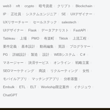
web3
nft
crypto
暗号資産
クリプト
Blockchain
IP
正社員
システムエンジニア
SE
UXデザイナー
UXリサーチャー
セールステック
salestech
UIデザイナー
Flask
データアナリスト
FastAPI
Tableau
上場
PMO
有楽町
Tiktok
上流工程
要件定義
基本設計
動画編集
英語
プログラマー
PG
詳細設計
製造
設計
WEBシステム
C＃
マネージャー
決済サービス
オンライン
戦略立案
SEOマーケティング
商談
リクルーティング
女性
モバイルアプリ
マッチングアプリ
分析基盤
Embulk
ETL
ELT
Workship限定案件
イチジュウ
ChatGPT