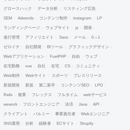
グロースハック
データ分析
リスティング広告
SEM
Adwords
コンテンツ制作
instagram
LP
ランディングページ
ウェブサイト
js
開発
進行管理
アフィリエイト
Sass
メール
0→1
ゼロイチ
自社開発
BIツール
グラフィックデザイン
Webアプリケーション
FuelPHP
自由
ウェブ
在宅勤務
vue
自社
在宅
CS
コミュニティ
Web制作
Webサイト
スポーツ
プレスリリース
新規開発
新規
第二新卒
コンテンツSEO
LPO
Rails
複業
フレックス
フルタイム
webサービス
wework
フロントエンジニア
決済
Java
API
クライアント
パルミー
事業責任者
Webエンジニア
SNS運用
分析
経験者
ECサイト
Shopify