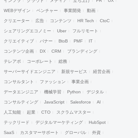
インフラ
クラウド
メディア
立ち上げ
PR
UX
WEBデザイン
ベンチャー
事業開発
動画
クリエーター
広告
コンテンツ
HR Tech
CtoC
シェアリングエコノミー
Uber
フルリモート
クリエイティブ
バナー
BtoB
PMF
IT
コンテンツ企画
DX
CRM
ブランディング
テレアポ
コーポレート
総務
サーバーサイドエンジニア
新規サービス
経営企画
コンサルタント
ファッション
事業企画
データエンジニア
機械学習
Python
デジタル
コンサルティング
JavaScript
Salesforce
AI
人工知能
起業
CTO
スクラムマスター
テックリード
デジタルマーケティング
HubSpot
SaaS
カスタマーサポート
グローバル
外資