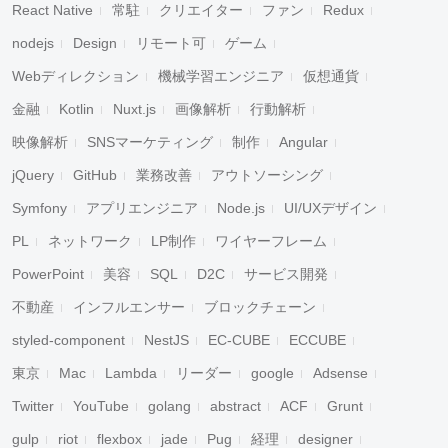
React Native
常駐
クリエイター
ファン
Redux
nodejs
Design
リモート可
ゲーム
Webディレクション
機械学習エンジニア
仮想通貨
金融
Kotlin
Nuxt.js
画像解析
行動解析
映像解析
SNSマーケティング
制作
Angular
jQuery
GitHub
業務改善
アウトソーシング
Symfony
アプリエンジニア
Node.js
UI/UXデザイン
PL
ネットワーク
LP制作
ワイヤーフレーム
PowerPoint
美容
SQL
D2C
サービス開発
不動産
インフルエンサー
ブロックチェーン
styled-component
NestJS
EC-CUBE
ECCUBE
東京
Mac
Lambda
リーダー
google
Adsense
Twitter
YouTube
golang
abstract
ACF
Grunt
gulp
riot
flexbox
jade
Pug
経理
designer