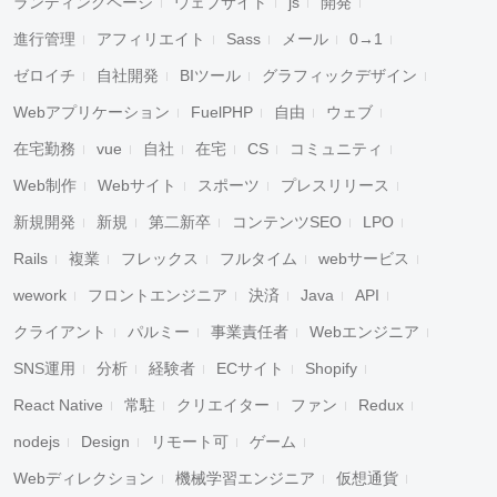
ランディングページ
ウェブサイト
js
開発
進行管理
アフィリエイト
Sass
メール
0→1
ゼロイチ
自社開発
BIツール
グラフィックデザイン
キャンセル
検索
Webアプリケーション
FuelPHP
自由
ウェブ
在宅勤務
vue
自社
在宅
CS
コミュニティ
Web制作
Webサイト
スポーツ
プレスリリース
新規開発
新規
第二新卒
コンテンツSEO
LPO
Rails
複業
フレックス
フルタイム
webサービス
wework
フロントエンジニア
決済
Java
API
クライアント
パルミー
事業責任者
Webエンジニア
SNS運用
分析
経験者
ECサイト
Shopify
React Native
常駐
クリエイター
ファン
Redux
nodejs
Design
リモート可
ゲーム
Webディレクション
機械学習エンジニア
仮想通貨