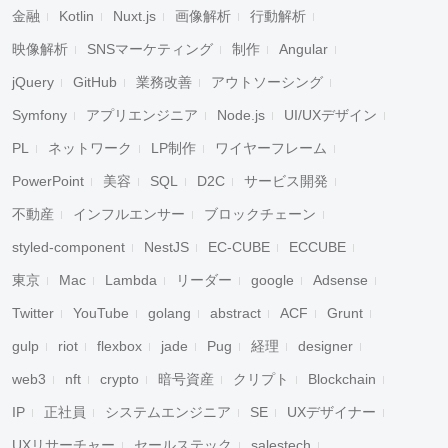
金融
Kotlin
Nuxt.js
画像解析
行動解析
映像解析
SNSマーケティング
制作
Angular
jQuery
GitHub
業務改善
アウトソーシング
Symfony
アプリエンジニア
Node.js
UI/UXデザイン
PL
ネットワーク
LP制作
ワイヤーフレーム
PowerPoint
美容
SQL
D2C
サービス開発
不動産
インフルエンサー
ブロックチェーン
styled-component
NestJS
EC-CUBE
ECCUBE
東京
Mac
Lambda
リーダー
google
Adsense
Twitter
YouTube
golang
abstract
ACF
Grunt
gulp
riot
flexbox
jade
Pug
経理
designer
web3
nft
crypto
暗号資産
クリプト
Blockchain
IP
正社員
システムエンジニア
SE
UXデザイナー
UXリサーチャー
セールステック
salestech