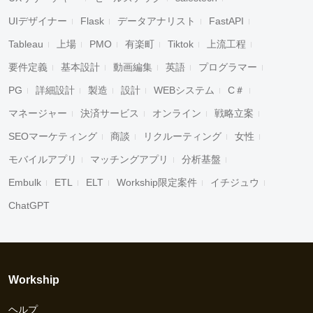
UIデザイナー
Flask
データアナリスト
FastAPI
Tableau
上場
PMO
有楽町
Tiktok
上流工程
要件定義
基本設計
動画編集
英語
プログラマー
PG
詳細設計
製造
設計
WEBシステム
C＃
マネージャー
決済サービス
オンライン
戦略立案
SEOマーケティング
商談
リクルーティング
女性
モバイルアプリ
マッチングアプリ
分析基盤
Embulk
ETL
ELT
Workship限定案件
イチジュウ
ChatGPT
Workship
ヘルプ