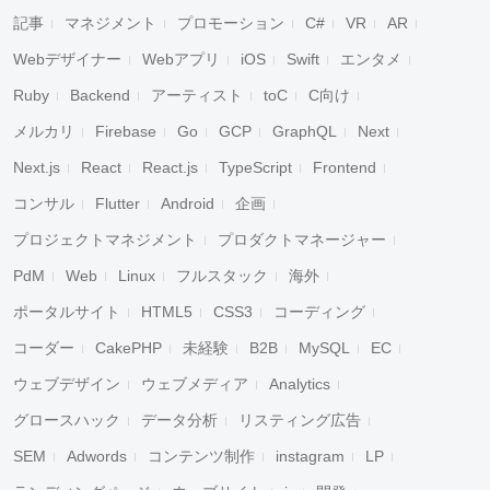
記事
マネジメント
プロモーション
C#
VR
AR
Webデザイナー
Webアプリ
iOS
Swift
エンタメ
Ruby
Backend
アーティスト
toC
C向け
メルカリ
Firebase
Go
GCP
GraphQL
Next
Next.js
React
React.js
TypeScript
Frontend
コンサル
Flutter
Android
企画
プロジェクトマネジメント
プロダクトマネージャー
PdM
Web
Linux
フルスタック
海外
ポータルサイト
HTML5
CSS3
コーディング
コーダー
CakePHP
未経験
B2B
MySQL
EC
ウェブデザイン
ウェブメディア
Analytics
グロースハック
データ分析
リスティング広告
SEM
Adwords
コンテンツ制作
instagram
LP