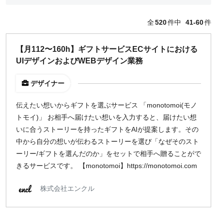
編集・ライター
フォトグラファー
全
520
件中
41-60
件
セールス
コーポレート・スタッフ
【月112〜160h】ギフトサービスECサイトにおける
人事
UIデザインおよびWEBデザイン業務
広報
経営陣・コーポレート
デザイナー
顧問・講師
カスタマーサクセス
伝えたい想いからギフトを選ぶサービス 「monotomoi(モノ
その他
トモイ)」 お相手へ届けたい想いを入力すると、届けたい想
閉じる
いに合うストーリーを持ったギフトをAIが提案します。その
中から自分の想いが伝わるストーリーを選び「なぜそのスト
ーリー/ギフトを選んだのか」をセットで相手へ贈ることがで
働き方
きるサービスです。 【monotomoi】https://monotomoi.com
リモートのみ
リモート希望
株式会社エンクル
どちらでも可
出社希望