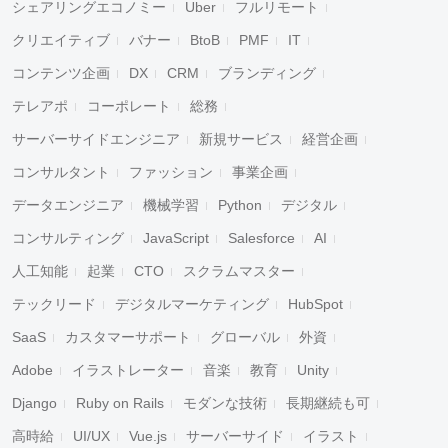
シェアリングエコノミー
Uber
フルリモート
クリエイティブ
バナー
BtoB
PMF
IT
コンテンツ企画
DX
CRM
ブランディング
テレアポ
コーポレート
総務
サーバーサイドエンジニア
新規サービス
経営企画
コンサルタント
ファッション
事業企画
データエンジニア
機械学習
Python
デジタル
コンサルティング
JavaScript
Salesforce
AI
人工知能
起業
CTO
スクラムマスター
テックリード
デジタルマーケティング
HubSpot
SaaS
カスタマーサポート
グローバル
外資
Adobe
イラストレーター
音楽
教育
Unity
Django
Ruby on Rails
モダンな技術
長期継続も可
高時給
UI/UX
Vue.js
サーバーサイド
イラスト