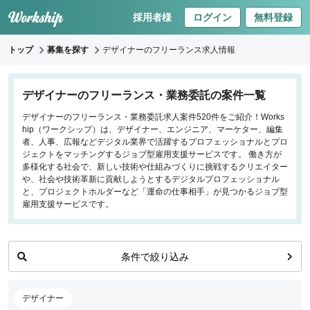
採用者様
ログイン
無料登録
トップ
募集を探す
デザイナーのフリーランス求人情報
キーワードで探す
デザイナーのフリーランス・業務委託の案件一覧
デザイナーのフリーランス・業務委託求人案件520件をご紹介！Works
職種
hip（ワークシップ）は、デザイナー、エンジニア、マーケター、編集
者、人事、広報などデジタル業界で活躍するプロフェッショナルとプロ
フロントエンドエンジニア
ジェクトをマッチングするジョブ型雇用支援サービスです。 働き方が
多様化する社会で、新しい技術や仕組みづくりに挑戦するクリエイター
バックエンドエンジニア
や、社会や技術革新に貢献しようとするデジタルプロフェッショナル
インフラエンジニア
と、プロジェクトホルダーなど「運命の仕事相手」が見つかるジョブ型
iOS/Androidアプリエンジニア
雇用支援サービスです。
データサイエンティスト
プロジェクトマネージャー
条件で絞り込み
プランナー・ディレクター
デザイナー
マーケティング
デザイナー