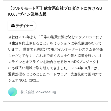
地域
【フルリモート可】飲食系自社プロダクトにおけるU
IUXデザイン業務支援
東京
大阪
デザイナー
名古屋
京都
当社は2012年より「日常の消費に溶け込むテクノロジーによ
福岡
り生活を向上させること」をミッションに事業展開を行って
います。 世界でも先駆けてモバイルオーダーシステムを開発
しただけでなく、これまで多くの大手企業と協業を行い、オ
募集状況
ンラインとオフラインを融合させる数々のDXプロジェクト
募集中のみ表示
にも幅広い領域で取り組んできました。 2024年10月には、
通貨処理をはじめとしたハードウェア・先進技術で国内外で
シェアNO.1（202...
時給
1,500
円 以上
株式会社ShowcaseGig
¥2,000
¥3,000
¥4,000
¥5,000〜