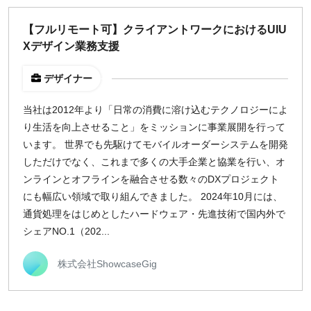
出社のみ
【フルリモート可】クライアントワークにおけるUIU
Xデザイン業務支援
特徴
直接契約
デザイナー
副業OK
当社は2012年より「日常の消費に溶け込むテクノロジーによ
新規事業
り生活を向上させること」をミッションに事業展開を行って
スタートアップ
います。 世界でも先駆けてモバイルオーダーシステムを開発
土日週末OK
しただけでなく、これまで多くの大手企業と協業を行い、オ
ンラインとオフラインを融合させる数々のDXプロジェクト
稼働時間
にも幅広い領域で取り組んできました。 2024年10月には、
通貨処理をはじめとしたハードウェア・先進技術で国内外で
週5日
シェアNO.1（202...
週4日
週3日
株式会社ShowcaseGig
週2日
週1日