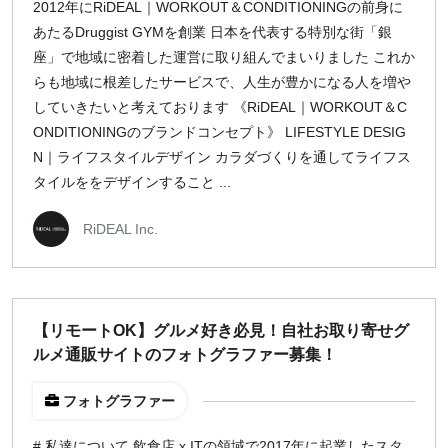
2012年にRiDEAL｜WORKOUT＆CONDITIONINGの前身に
地域
あたるDruggist GYMを創業 日本を代表する特別な街「銀
座」で地域に密着した運営に取り組んでまいりました これか
東京
らも地域に根差したサービスで、人生が豊かになる人を増や
大阪
していきたいと考えております 《RiDEAL｜WORKOUT＆C
名古屋
ONDITIONINGのブランドコンセプト》 LIFESTYLE DESIG
京都
N｜ライフスタイルデザイン カラダづくりを通してライフス
福岡
タイルををデザインすること ...
募集状況
RiDEAL Inc.
募集中のみ表示
時給
【リモートOK】グルメ好き必見！自社お取り寄せグ
ルメ通販サイトのフォトグラファー募集！
1,500
円 以上
フォトグラファー
¥2,000
¥3,000
¥4,000
¥5,000〜
# 私達について 飲食店 x ITの領域で2017年に起業したスタ