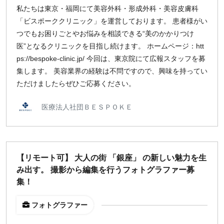
出社のみ
私たちは東京・福岡にて美容外科・形成外科・美容皮膚科
「ビスポーククリニック」を運営しております。 患者様がい
つでもお困りごとやお悩みを相談できる“美のかかりつけ
特徴
医”となるクリニックを目指し続けます。 ホームページ：htt
直接契約
ps://bespoke-clinic.jp/ 今回は、東京院にて広報スタッフを募
副業OK
集します。 美容業界の経験は不問ですので、興味を持ってい
新規事業
ただけましたらぜひご応募ください。
スタートアップ
土日週末OK
医療法人社団ＢＥＳＰＯＫＥ
稼働時間
週5日
【リモート可】 大人の街 「銀座」 の新しい魅力を生
週4日
み出す。 撮影から編集を行うフォトグラファー募
週3日
集！
週2日
フォトグラファー
週1日