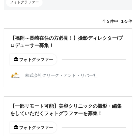
編集・ライター
フォトグラファー
フォトグラファー
セールス
全
5
件中
1-5
件
コーポレート・スタッフ
人事
【福岡～長崎在住の方必見！】撮影ディレクター/プ
広報
ロデューサー募集！
経営陣・コーポレート
顧問・講師
フォトグラファー
カスタマーサクセス
その他
株式会社クリーク・アンド・リバー社
閉じる
働き方
【一部リモート可能】美容クリニックの撮影・編集
リモートのみ
をしていただくフォトグラファーを募集！
リモート希望
どちらでも可
フォトグラファー
出社希望