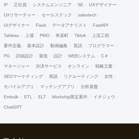
IP
正社員
システムエンジニア
SE
UXデザイナー
UXリサーチャー
セールステック
salestech
UIデザイナー
Flask
データアナリスト
FastAPI
Tableau
上場
PMO
有楽町
Tiktok
上流工程
要件定義
基本設計
動画編集
英語
プログラマー
PG
詳細設計
製造
設計
WEBシステム
C＃
キャンセル
検索
マネージャー
決済サービス
オンライン
戦略立案
SEOマーケティング
商談
リクルーティング
女性
モバイルアプリ
マッチングアプリ
分析基盤
Embulk
ETL
ELT
Workship限定案件
イチジュウ
ChatGPT