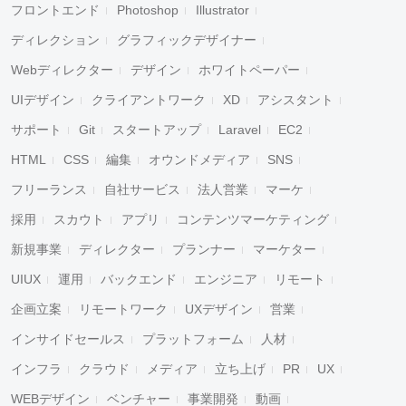
フロントエンド
Photoshop
Illustrator
ディレクション
グラフィックデザイナー
Webディレクター
デザイン
ホワイトペーパー
UIデザイン
クライアントワーク
XD
アシスタント
サポート
Git
スタートアップ
Laravel
EC2
HTML
CSS
編集
オウンドメディア
SNS
フリーランス
自社サービス
法人営業
マーケ
採用
スカウト
アプリ
コンテンツマーケティング
新規事業
ディレクター
プランナー
マーケター
UIUX
運用
バックエンド
エンジニア
リモート
企画立案
リモートワーク
UXデザイン
営業
インサイドセールス
プラットフォーム
人材
インフラ
クラウド
メディア
立ち上げ
PR
UX
WEBデザイン
ベンチャー
事業開発
動画