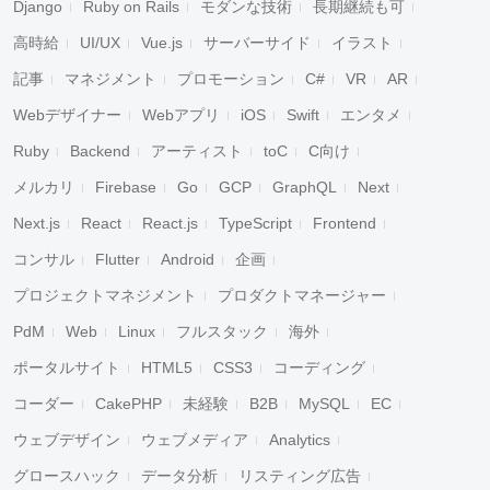
Django
Ruby on Rails
モダンな技術
長期継続も可
高時給
UI/UX
Vue.js
サーバーサイド
イラスト
記事
マネジメント
プロモーション
C#
VR
AR
Webデザイナー
Webアプリ
iOS
Swift
エンタメ
Ruby
Backend
アーティスト
toC
C向け
メルカリ
Firebase
Go
GCP
GraphQL
Next
Next.js
React
React.js
TypeScript
Frontend
コンサル
Flutter
Android
企画
プロジェクトマネジメント
プロダクトマネージャー
PdM
Web
Linux
フルスタック
海外
ポータルサイト
HTML5
CSS3
コーディング
コーダー
CakePHP
未経験
B2B
MySQL
EC
ウェブデザイン
ウェブメディア
Analytics
グロースハック
データ分析
リスティング広告