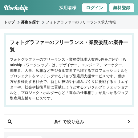
採用者様
ログイン
無料登録
トップ
募集を探す
フォトグラファーのフリーランス求人情報
キーワードで探す
フォトグラファーのフリーランス・業務委託の案件一
覧
職種
フォトグラファーのフリーランス・業務委託求人案件5件をご紹介！W
orkship（ワークシップ）は、デザイナー、エンジニア、マーケター、
フロントエンドエンジニア
編集者、人事、広報などデジタル業界で活躍するプロフェッショナルと
バックエンドエンジニア
プロジェクトをマッチングするジョブ型雇用支援サービスです。 働き
方が多様化する社会で、新しい技術や仕組みづくりに挑戦するクリエイ
インフラエンジニア
ターや、社会や技術革新に貢献しようとするデジタルプロフェッショナ
iOS/Androidアプリエンジニア
ルと、プロジェクトホルダーなど「運命の仕事相手」が見つかるジョブ
型雇用支援サービスです。
データサイエンティスト
プロジェクトマネージャー
プランナー・ディレクター
条件で絞り込み
デザイナー
マーケティング