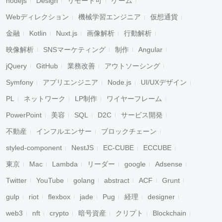
nodejs
Design
リモート可
ゲーム
Webディレクション
機械学習エンジニア
仮想通貨
金融
Kotlin
Nuxt.js
画像解析
行動解析
映像解析
SNSマーケティング
制作
Angular
jQuery
GitHub
業務改善
アウトソーシング
Symfony
アプリエンジニア
Node.js
UI/UXデザイン
PL
ネットワーク
LP制作
ワイヤーフレーム
PowerPoint
美容
SQL
D2C
サービス開発
不動産
インフルエンサー
ブロックチェーン
styled-component
NestJS
EC-CUBE
ECCUBE
東京
Mac
Lambda
リーダー
google
Adsense
Twitter
YouTube
golang
abstract
ACF
Grunt
gulp
riot
flexbox
jade
Pug
経理
designer
web3
nft
crypto
暗号資産
クリプト
Blockchain