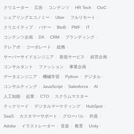
クリエーター
広告
コンテンツ
HR Tech
CtoC
シェアリングエコノミー
Uber
フルリモート
クリエイティブ
バナー
BtoB
PMF
IT
コンテンツ企画
DX
CRM
ブランディング
テレアポ
コーポレート
総務
サーバーサイドエンジニア
新規サービス
経営企画
コンサルタント
ファッション
事業企画
データエンジニア
機械学習
Python
デジタル
コンサルティング
JavaScript
Salesforce
AI
人工知能
起業
CTO
スクラムマスター
テックリード
デジタルマーケティング
HubSpot
SaaS
カスタマーサポート
グローバル
外資
Adobe
イラストレーター
音楽
教育
Unity