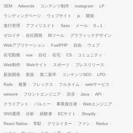
SEM
Adwords
コンテンツ制作
instagram
LP
ランディングページ
ウェブサイト
js
開発
進行管理
アフィリエイト
Sass
メール
0→1
ゼロイチ
自社開発
BIツール
グラフィックデザイン
Webアプリケーション
FuelPHP
自由
ウェブ
在宅勤務
vue
自社
在宅
CS
コミュニティ
Web制作
Webサイト
スポーツ
プレスリリース
新規開発
新規
第二新卒
コンテンツSEO
LPO
Rails
複業
フレックス
フルタイム
webサービス
wework
フロントエンジニア
決済
Java
API
クライアント
パルミー
事業責任者
Webエンジニア
SNS運用
分析
経験者
ECサイト
Shopify
React Native
常駐
クリエイター
ファン
Redux