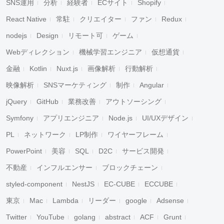
SNS運用
分析
経験者
ECサイト
Shopify
React Native
常駐
クリエイター
ファン
Redux
nodejs
Design
リモート可
ゲーム
Webディレクション
機械学習エンジニア
仮想通貨
金融
Kotlin
Nuxt.js
画像解析
行動解析
映像解析
SNSマーケティング
制作
Angular
jQuery
GitHub
業務改善
アウトソーシング
Symfony
アプリエンジニア
Node.js
UI/UXデザイン
PL
ネットワーク
LP制作
ワイヤーフレーム
PowerPoint
美容
SQL
D2C
サービス開発
不動産
インフルエンサー
ブロックチェーン
styled-component
NestJS
EC-CUBE
ECCUBE
東京
Mac
Lambda
リーダー
google
Adsense
Twitter
YouTube
golang
abstract
ACF
Grunt