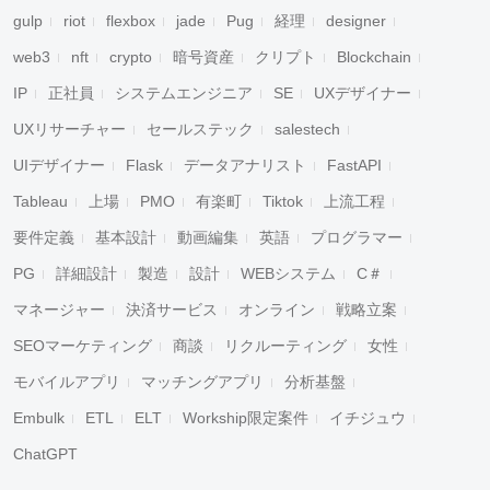
gulp
riot
flexbox
jade
Pug
経理
designer
web3
nft
crypto
暗号資産
クリプト
Blockchain
IP
正社員
システムエンジニア
SE
UXデザイナー
UXリサーチャー
セールステック
salestech
UIデザイナー
Flask
データアナリスト
FastAPI
Tableau
上場
PMO
有楽町
Tiktok
上流工程
要件定義
基本設計
動画編集
英語
プログラマー
PG
詳細設計
製造
設計
WEBシステム
C＃
マネージャー
決済サービス
オンライン
戦略立案
SEOマーケティング
商談
リクルーティング
女性
モバイルアプリ
マッチングアプリ
分析基盤
Embulk
ETL
ELT
Workship限定案件
イチジュウ
ChatGPT