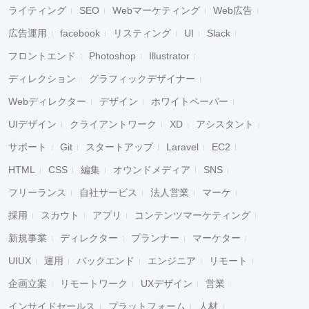
ライティング
SEO
Webマーケティング
Web広告
広告運用
facebook
リスティング
UI
Slack
フロントエンド
Photoshop
Illustrator
ディレクション
グラフィックデザイナー
Webディレクター
デザイン
ホワイトペーパー
UIデザイン
クライアントワーク
XD
アシスタント
サポート
Git
スタートアップ
Laravel
EC2
HTML
CSS
編集
オウンドメディア
SNS
フリーランス
自社サービス
法人営業
マーケ
採用
スカウト
アプリ
コンテンツマーケティング
新規事業
ディレクター
プランナー
マーケター
UIUX
運用
バックエンド
エンジニア
リモート
企画立案
リモートワーク
UXデザイン
営業
インサイドセールス
プラットフォーム
人材