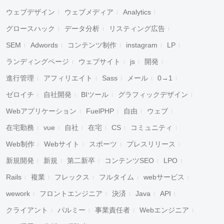
ウェブデザイン
ウェブメディア
Analytics
グロースハック
データ分析
リスティング広告
SEM
Adwords
コンテンツ制作
instagram
LP
ランディングページ
ウェブサイト
js
開発
進行管理
アフィリエイト
Sass
メール
0→1
ゼロイチ
自社開発
BIツール
グラフィックデザイン
Webアプリケーション
FuelPHP
自由
ウェブ
在宅勤務
vue
自社
在宅
CS
コミュニティ
Web制作
Webサイト
スポーツ
プレスリリース
新規開発
新規
第二新卒
コンテンツSEO
LPO
Rails
複業
フレックス
フルタイム
webサービス
wework
フロントエンジニア
決済
Java
API
クライアント
パルミー
事業責任者
Webエンジニア