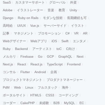
SaaS
カスタマーサポート
グローバル
外資
Adobe
イラストレーター
音楽
教育
Unity
Django
Ruby on Rails
モダンな技術
長期継続も可
高時給
UI/UX
Vue.js
サーバーサイド
イラスト
記事
マネジメント
プロモーション
C#
VR
AR
Webデザイナー
Webアプリ
iOS
Swift
エンタメ
Ruby
Backend
アーティスト
toC
C向け
メルカリ
Firebase
Go
GCP
GraphQL
Next
Next.js
React
React.js
TypeScript
Frontend
コンサル
Flutter
Android
企画
プロジェクトマネジメント
プロダクトマネージャー
PdM
Web
Linux
フルスタック
海外
ポータルサイト
HTML5
CSS3
コーディング
コーダー
CakePHP
未経験
B2B
MySQL
EC