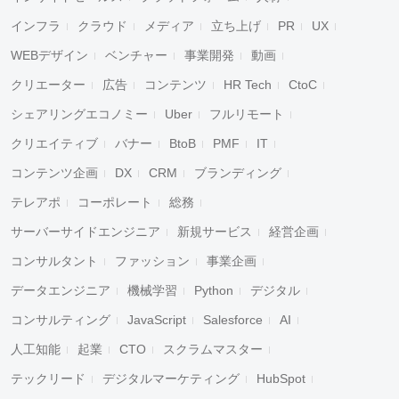
インフラ
クラウド
メディア
立ち上げ
PR
UX
WEBデザイン
ベンチャー
事業開発
動画
クリエーター
広告
コンテンツ
HR Tech
CtoC
シェアリングエコノミー
Uber
フルリモート
クリエイティブ
バナー
BtoB
PMF
IT
コンテンツ企画
DX
CRM
ブランディング
テレアポ
コーポレート
総務
サーバーサイドエンジニア
新規サービス
経営企画
コンサルタント
ファッション
事業企画
データエンジニア
機械学習
Python
デジタル
コンサルティング
JavaScript
Salesforce
AI
人工知能
起業
CTO
スクラムマスター
テックリード
デジタルマーケティング
HubSpot