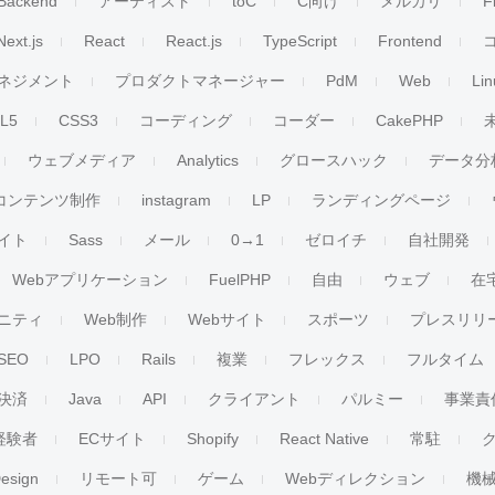
Backend
アーティスト
toC
C向け
メルカリ
F
Next.js
React
React.js
TypeScript
Frontend
ネジメント
プロダクトマネージャー
PdM
Web
Lin
L5
CSS3
コーディング
コーダー
CakePHP
ウェブメディア
Analytics
グロースハック
データ分
コンテンツ制作
instagram
LP
ランディングページ
イト
Sass
メール
0→1
ゼロイチ
自社開発
Webアプリケーション
FuelPHP
自由
ウェブ
在
ニティ
Web制作
Webサイト
スポーツ
プレスリリ
SEO
LPO
Rails
複業
フレックス
フルタイム
決済
Java
API
クライアント
パルミー
事業責
経験者
ECサイト
Shopify
React Native
常駐
esign
リモート可
ゲーム
Webディレクション
機