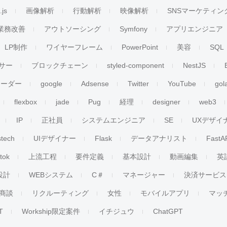
.js
画像解析
行動解析
映像解析
SNSマーケティン
業務改善
アウトソーシング
Symfony
アプリエンジニア
LP制作
ワイヤーフレーム
PowerPoint
美容
SQL
サー
ブロックチェーン
styled-component
NestJS
リーダー
google
Adsense
Twitter
YouTube
gol
flexbox
jade
Pug
経理
designer
web3
IP
正社員
システムエンジニア
SE
UXデザイ
stech
UIデザイナー
Flask
データアナリスト
FastA
ktok
上流工程
要件定義
基本設計
動画編集
英
設計
WEBシステム
C＃
マネージャー
決済サービス
商談
リクルーティング
女性
モバイルアプリ
マッ
T
Workship限定案件
イチジュウ
ChatGPT