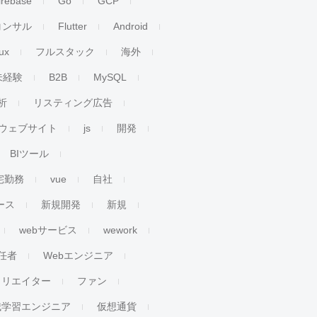
irebase
Go
GCP
コンサル
Flutter
Android
ux
フルスタック
海外
未経験
B2B
MySQL
析
リスティング広告
ウェブサイト
js
開発
BIツール
宅勤務
vue
自社
ース
新規開発
新規
webサービス
wework
任者
Webエンジニア
クリエイター
ファン
械学習エンジニア
仮想通貨