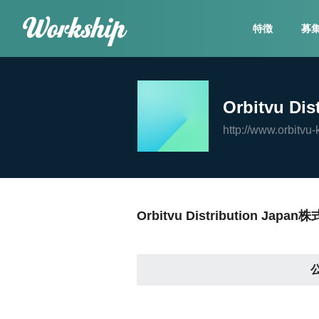
特徴
募
Orbitvu Di
http://www.orbitvu-
Orbitvu Distribution J