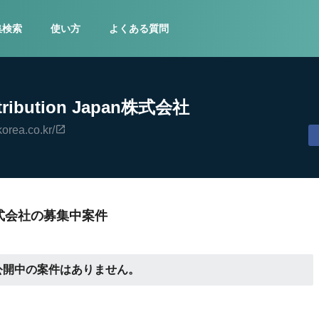
集検索
使い方
よくある質問
stribution Japan株式会社
korea.co.kr/
apan株式会社の募集中案件
公開中の案件はありません。