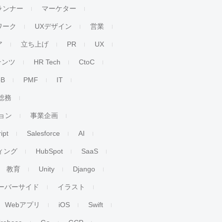
ランナー
マーケター
ワーク
UXデザイン
営業
ア
立ち上げ
PR
UX
テンツ
HR Tech
CtoC
oB
PMF
IT
総務
ョン
事業企画
ipt
Salesforce
AI
ィング
HubSpot
SaaS
教育
Unity
Django
ーバーサイド
イラスト
Webアプリ
iOS
Swift