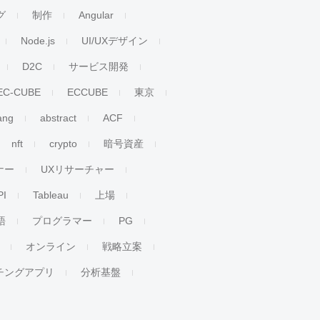
グ
制作
Angular
Node.js
UI/UXデザイン
D2C
サービス開発
EC-CUBE
ECCUBE
東京
ang
abstract
ACF
nft
crypto
暗号資産
ナー
UXリサーチャー
PI
Tableau
上場
語
プログラマー
PG
オンライン
戦略立案
チングアプリ
分析基盤