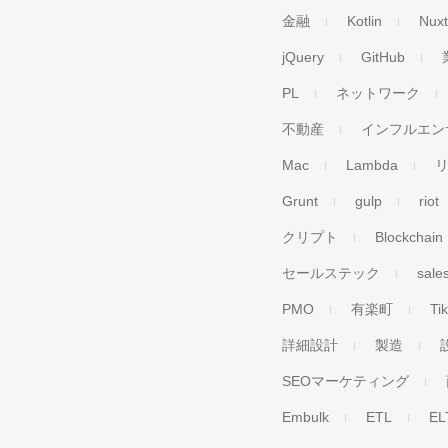
金融
Kotlin
Nuxt
jQuery
GitHub
PL
ネットワーク
不動産
インフルエン
Mac
Lambda
Grunt
gulp
riot
クリプト
Blockchain
セールステック
sale
PMO
有楽町
Ti
詳細設計
製造
SEOマーケティング
Embulk
ETL
EL