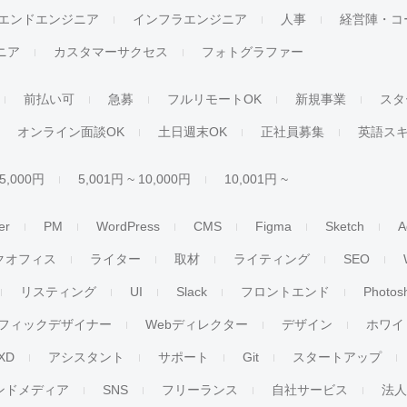
エンドエンジニア
インフラエンジニア
人事
経営陣・コ
ジニア
カスタマーサクセス
フォトグラファー
前払い可
急募
フルリモートOK
新規事業
スタ
オンライン面談OK
土日週末OK
正社員募集
英語ス
 5,000円
5,001円 ~ 10,000円
10,001円 ~
er
PM
WordPress
CMS
Figma
Sketch
A
クオフィス
ライター
取材
ライティング
SEO
リスティング
UI
Slack
フロントエンド
Photos
フィックデザイナー
Webディレクター
デザイン
ホワイ
XD
アシスタント
サポート
Git
スタートアップ
ンドメディア
SNS
フリーランス
自社サービス
法