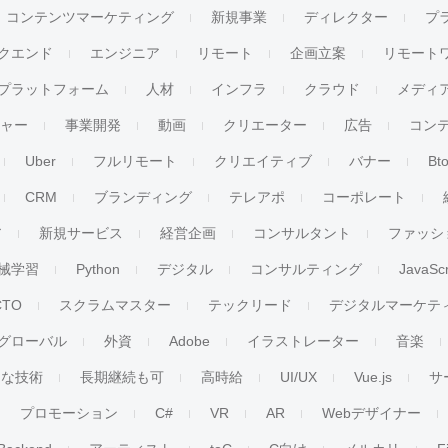
コンテンツマーケティング
新規事業
ディレクター
プ
クエンド
エンジニア
リモート
企画立案
リモート
プラットフォーム
人材
インフラ
クラウド
メディ
チャー
事業開発
動画
クリエーター
広告
コン
Uber
フルリモート
クリエイティブ
バナー
Bt
CRM
ブランディング
テレアポ
コーポレート
ア
新規サービス
経営企画
コンサルタント
ファッシ
械学習
Python
デジタル
コンサルティング
JavaScr
CTO
スクラムマスター
テックリード
デジタルマーケテ
グローバル
外資
Adobe
イラストレーター
音楽
ンな技術
長期継続も可
高時給
UI/UX
Vue.js
サ
プロモーション
C#
VR
AR
Webデザイナー