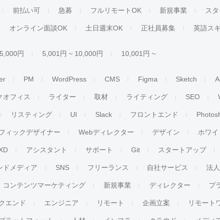
前払い可
急募
フルリモートOK
新規事業
スタ
オンライン面談OK
土日週末OK
正社員募集
英語ス
 5,000円
5,001円 ~ 10,000円
10,001円 ~
er
PM
WordPress
CMS
Figma
Sketch
A
クオフィス
ライター
取材
ライティング
SEO
リスティング
UI
Slack
フロントエンド
Photos
フィックデザイナー
Webディレクター
デザイン
ホワイ
XD
アシスタント
サポート
Git
スタートアップ
ンドメディア
SNS
フリーランス
自社サービス
法
コンテンツマーケティング
新規事業
ディレクター
プ
クエンド
エンジニア
リモート
企画立案
リモート