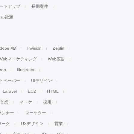
ートアップ
長期案件
キル歓迎
dobe XD
Invision
Zeplin
Webマーケティング
Web広告
hop
Illustrator
トペーパー
UIデザイン
Laravel
EC2
HTML
人営業
マーケ
採用
ランナー
マーケター
ワーク
UXデザイン
営業