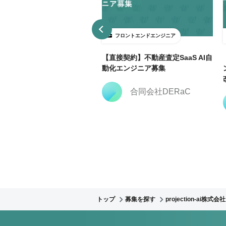
ロントエンドエンジニア
フロントエンドエンジニア
3日～ＯＫ】大手広告代理店で
【直接契約】不動産査定SaaS AI自
keting Cloud開発支援@飯田
動化エンジニア募集
合同会社DERaC
株式会社クリーク・ア
ンド・リバー社
トップ
募集を探す
projection-ai株式会社