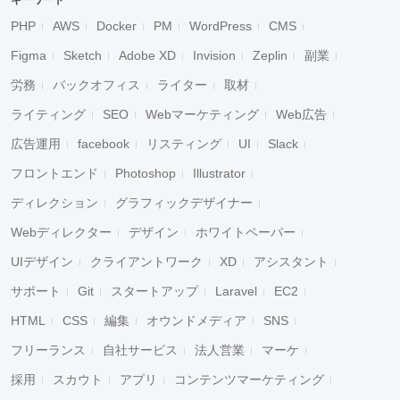
キーワード
PHP
AWS
Docker
PM
WordPress
CMS
Figma
Sketch
Adobe XD
Invision
Zeplin
副業
労務
バックオフィス
ライター
取材
ライティング
SEO
Webマーケティング
Web広告
広告運用
facebook
リスティング
UI
Slack
フロントエンド
Photoshop
Illustrator
ディレクション
グラフィックデザイナー
Webディレクター
デザイン
ホワイトペーパー
UIデザイン
クライアントワーク
XD
アシスタント
サポート
Git
スタートアップ
Laravel
EC2
HTML
CSS
編集
オウンドメディア
SNS
フリーランス
自社サービス
法人営業
マーケ
採用
スカウト
アプリ
コンテンツマーケティング