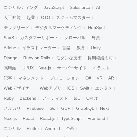
コンサルティング
JavaScript
Salesforce
AI
人工知能
起業
CTO
スクラムマスター
テックリード
デジタルマーケティング
HubSpot
SaaS
カスタマーサポート
グローバル
外資
Adobe
イラストレーター
音楽
教育
Unity
Django
Ruby on Rails
モダンな技術
長期継続も可
高時給
UI/UX
Vue.js
サーバーサイド
イラスト
記事
マネジメント
プロモーション
C#
VR
AR
Webデザイナー
Webアプリ
iOS
Swift
エンタメ
Ruby
Backend
アーティスト
toC
C向け
メルカリ
Firebase
Go
GCP
GraphQL
Next
Next.js
React
React.js
TypeScript
Frontend
コンサル
Flutter
Android
企画