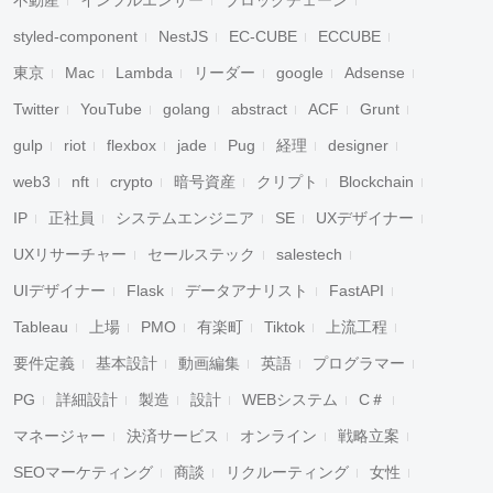
不動産
インフルエンサー
ブロックチェーン
styled-component
NestJS
EC-CUBE
ECCUBE
東京
Mac
Lambda
リーダー
google
Adsense
Twitter
YouTube
golang
abstract
ACF
Grunt
gulp
riot
flexbox
jade
Pug
経理
designer
web3
nft
crypto
暗号資産
クリプト
Blockchain
IP
正社員
システムエンジニア
SE
UXデザイナー
UXリサーチャー
セールステック
salestech
UIデザイナー
Flask
データアナリスト
FastAPI
Tableau
上場
PMO
有楽町
Tiktok
上流工程
要件定義
基本設計
動画編集
英語
プログラマー
PG
詳細設計
製造
設計
WEBシステム
C＃
マネージャー
決済サービス
オンライン
戦略立案
SEOマーケティング
商談
リクルーティング
女性