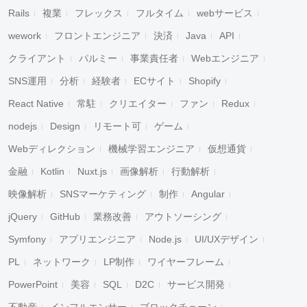
Rails
複業
フレックス
フルタイム
webサービス
wework
フロントエンジニア
決済
Java
API
クライアント
パルミー
事業責任者
Webエンジニア
SNS運用
分析
経験者
ECサイト
Shopify
React Native
常駐
クリエイター
ファン
Redux
nodejs
Design
リモート可
ゲーム
Webディレクション
機械学習エンジニア
仮想通貨
金融
Kotlin
Nuxt.js
画像解析
行動解析
映像解析
SNSマーケティング
制作
Angular
jQuery
GitHub
業務改善
アウトソーシング
Symfony
アプリエンジニア
Node.js
UI/UXデザイン
PL
ネットワーク
LP制作
ワイヤーフレーム
PowerPoint
美容
SQL
D2C
サービス開発