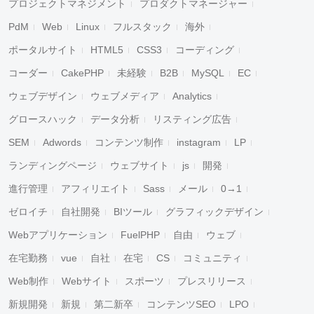
プロジェクトマネジメント
プロダクトマネージャー
PdM
Web
Linux
フルスタック
海外
ポータルサイト
HTML5
CSS3
コーディング
コーダー
CakePHP
未経験
B2B
MySQL
EC
ウェブデザイン
ウェブメディア
Analytics
グロースハック
データ分析
リスティング広告
SEM
Adwords
コンテンツ制作
instagram
LP
ランディングページ
ウェブサイト
js
開発
進行管理
アフィリエイト
Sass
メール
0→1
ゼロイチ
自社開発
BIツール
グラフィックデザイン
Webアプリケーション
FuelPHP
自由
ウェブ
在宅勤務
vue
自社
在宅
CS
コミュニティ
Web制作
Webサイト
スポーツ
プレスリリース
新規開発
新規
第二新卒
コンテンツSEO
LPO