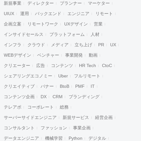
新規事業
ディレクター
プランナー
マーケター
UIUX
運用
バックエンド
エンジニア
リモート
企画立案
リモートワーク
UXデザイン
営業
インサイドセールス
プラットフォーム
人材
インフラ
クラウド
メディア
立ち上げ
PR
UX
WEBデザイン
ベンチャー
事業開発
動画
クリエーター
広告
コンテンツ
HR Tech
CtoC
シェアリングエコノミー
Uber
フルリモート
クリエイティブ
バナー
BtoB
PMF
IT
コンテンツ企画
DX
CRM
ブランディング
テレアポ
コーポレート
総務
サーバーサイドエンジニア
新規サービス
経営企画
コンサルタント
ファッション
事業企画
データエンジニア
機械学習
Python
デジタル