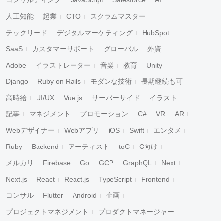
コンサルティング
JavaScript
Salesforce
AI
人工知能
起業
CTO
スクラムマスター
テックリード
デジタルマーケティング
HubSpot
SaaS
カスタマーサポート
グローバル
外資
Adobe
イラストレーター
音楽
教育
Unity
Django
Ruby on Rails
モダンな技術
長期継続も可
高時給
UI/UX
Vue.js
サーバーサイド
イラスト
記事
マネジメント
プロモーション
C#
VR
AR
Webデザイナー
Webアプリ
iOS
Swift
エンタメ
Ruby
Backend
アーティスト
toC
C向け
メルカリ
Firebase
Go
GCP
GraphQL
Next
Next.js
React
React.js
TypeScript
Frontend
コンサル
Flutter
Android
企画
プロジェクトマネジメント
プロダクトマネージャー