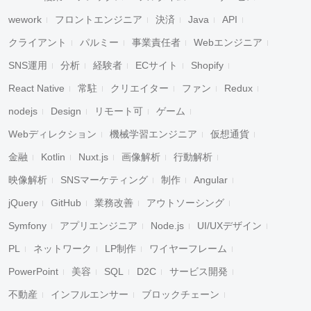
wework
フロントエンジニア
決済
Java
API
クライアント
パルミー
事業責任者
Webエンジニア
SNS運用
分析
経験者
ECサイト
Shopify
React Native
常駐
クリエイター
ファン
Redux
nodejs
Design
リモート可
ゲーム
Webディレクション
機械学習エンジニア
仮想通貨
金融
Kotlin
Nuxt.js
画像解析
行動解析
映像解析
SNSマーケティング
制作
Angular
jQuery
GitHub
業務改善
アウトソーシング
Symfony
アプリエンジニア
Node.js
UI/UXデザイン
PL
ネットワーク
LP制作
ワイヤーフレーム
PowerPoint
美容
SQL
D2C
サービス開発
不動産
インフルエンサー
ブロックチェーン