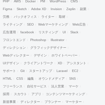
PHP
AWS
Docker
PM
WordPress
CMS
Figma
Sketch
Adobe XD
Invision
Zeplin
副業
労務
バックオフィス
ライター
取材
ライティング
SEO
Webマーケティング
Web広告
広告運用
facebook
リスティング
UI
Slack
フロントエンド
Photoshop
Illustrator
ディレクション
グラフィックデザイナー
Webディレクター
デザイン
ホワイトペーパー
UIデザイン
クライアントワーク
XD
アシスタント
サポート
Git
スタートアップ
Laravel
EC2
HTML
CSS
編集
オウンドメディア
SNS
フリーランス
自社サービス
法人営業
マーケ
採用
スカウト
アプリ
コンテンツマーケティング
新規事業
ディレクター
プランナー
マーケター