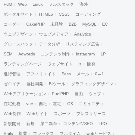
PdM
Web
Linux
フルスタック
海外
ポータルサイト
HTML5
CSS3
コーディング
コーダー
CakePHP
未経験
B2B
MySQL
EC
ウェブデザイン
ウェブメディア
Analytics
グロースハック
データ分析
リスティング広告
SEM
Adwords
コンテンツ制作
instagram
LP
ランディングページ
ウェブサイト
js
開発
進行管理
アフィリエイト
Sass
メール
0→1
ゼロイチ
自社開発
BIツール
グラフィックデザイン
Webアプリケーション
FuelPHP
自由
ウェブ
在宅勤務
vue
自社
在宅
CS
コミュニティ
Web制作
Webサイト
スポーツ
プレスリリース
新規開発
新規
第二新卒
コンテンツSEO
LPO
Rails
複業
フレックス
フルタイム
webサービス