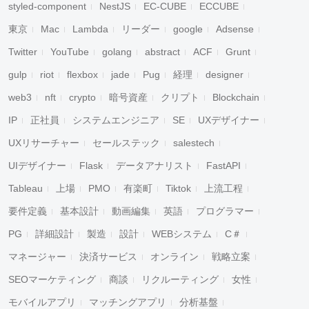
styled-component
NestJS
EC-CUBE
ECCUBE
東京
Mac
Lambda
リーダー
google
Adsense
Twitter
YouTube
golang
abstract
ACF
Grunt
gulp
riot
flexbox
jade
Pug
経理
designer
web3
nft
crypto
暗号資産
クリプト
Blockchain
IP
正社員
システムエンジニア
SE
UXデザイナー
UXリサーチャー
セールステック
salestech
UIデザイナー
Flask
データアナリスト
FastAPI
Tableau
上場
PMO
有楽町
Tiktok
上流工程
要件定義
基本設計
動画編集
英語
プログラマー
PG
詳細設計
製造
設計
WEBシステム
C＃
マネージャー
決済サービス
オンライン
戦略立案
SEOマーケティング
商談
リクルーティング
女性
モバイルアプリ
マッチングアプリ
分析基盤