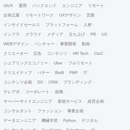
UIUX
運用
バックエンド
エンジニア
リモート
企画立案
リモートワーク
UXデザイン
営業
インサイドセールス
プラットフォーム
人材
インフラ
クラウド
メディア
立ち上げ
PR
UX
WEBデザイン
ベンチャー
事業開発
動画
クリエーター
広告
コンテンツ
HR Tech
CtoC
シェアリングエコノミー
Uber
フルリモート
クリエイティブ
バナー
BtoB
PMF
IT
コンテンツ企画
DX
CRM
ブランディング
テレアポ
コーポレート
総務
サーバーサイドエンジニア
新規サービス
経営企画
コンサルタント
ファッション
事業企画
データエンジニア
機械学習
Python
デジタル