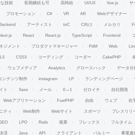
ンな技術
長期継続も可
高時給
UI/UX
Vue.js
サ
プロモーション
C#
VR
AR
Webデザイナー
Backend
アーティスト
toC
C向け
メルカリ
F
Next.js
React
React.js
TypeScript
Frontend
ネジメント
プロダクトマネージャー
PdM
Web
Lin
L5
CSS3
コーディング
コーダー
CakePHP
ウェブメディア
Analytics
グロースハック
データ分
コンテンツ制作
instagram
LP
ランディングページ
イト
Sass
メール
0→1
ゼロイチ
自社開発
Webアプリケーション
FuelPHP
自由
ウェブ
在
ニティ
Web制作
Webサイト
スポーツ
プレスリリ
SEO
LPO
Rails
複業
フレックス
フルタイム
決済
Java
API
クライアント
パルミー
事業責