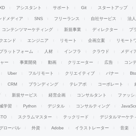
XD
アシスタント
サポート
Git
スタートアップ
ンドメディア
SNS
フリーランス
自社サービス
法
コンテンツマーケティング
新規事業
ディレクター
プ
クエンド
エンジニア
リモート
企画立案
リモート
プラットフォーム
人材
インフラ
クラウド
メディ
チャー
事業開発
動画
クリエーター
広告
コン
Uber
フルリモート
クリエイティブ
バナー
Bt
CRM
ブランディング
テレアポ
コーポレート
ア
新規サービス
経営企画
コンサルタント
ファッシ
械学習
Python
デジタル
コンサルティング
JavaScr
CTO
スクラムマスター
テックリード
デジタルマーケテ
グローバル
外資
Adobe
イラストレーター
音楽