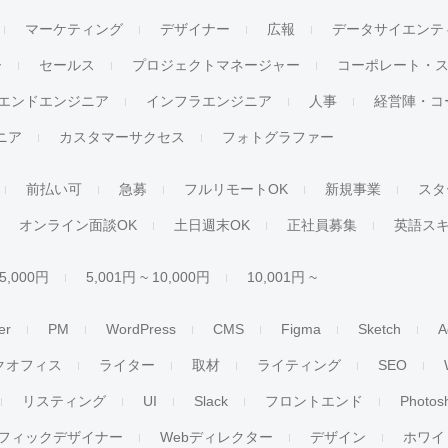
マーケティング
デザイナー
広報
データサイエンテ
ー
セールス
プロジェクトマネージャー
コーポレート・
エンドエンジニア
インフラエンジニア
人事
経営陣・コ
ジニア
カスタマーサクセス
フォトグラファー
前払い可
急募
フルリモートOK
新規事業
スタ
オンライン面談OK
土日週末OK
正社員募集
英語ス
 5,000円
5,001円 ~ 10,000円
10,001円 ~
er
PM
WordPress
CMS
Figma
Sketch
A
クオフィス
ライター
取材
ライティング
SEO
リスティング
UI
Slack
フロントエンド
Photos
フィックデザイナー
Webディレクター
デザイン
ホワイ