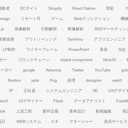
経験者
ECサイト
Shopify
React Native
常駐
esign
リモート可
ゲーム
Webディレクション
機
.js
画像解析
行動解析
映像解析
SNSマーケティン
業務改善
アウトソーシング
Symfony
アプリエンジニア
LP制作
ワイヤーフレーム
PowerPoint
美容
SQL
サー
ブロックチェーン
styled-component
NestJS
リーダー
google
Adsense
Twitter
YouTube
gol
flexbox
jade
Pug
経理
designer
web3
IP
正社員
システムエンジニア
SE
UXデザイ
stech
UIデザイナー
Flask
データアナリスト
FastA
ktok
上流工程
要件定義
基本設計
動画編集
英
設計
WEBシステム
C＃
マネージャー
決済サービス