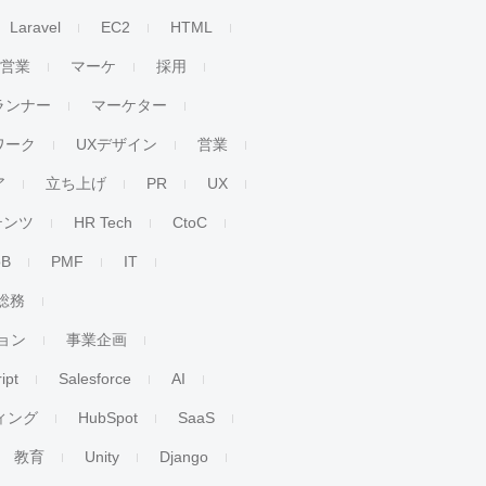
Laravel
EC2
HTML
人営業
マーケ
採用
ランナー
マーケター
ワーク
UXデザイン
営業
ア
立ち上げ
PR
UX
テンツ
HR Tech
CtoC
oB
PMF
IT
総務
ョン
事業企画
ipt
Salesforce
AI
ィング
HubSpot
SaaS
教育
Unity
Django