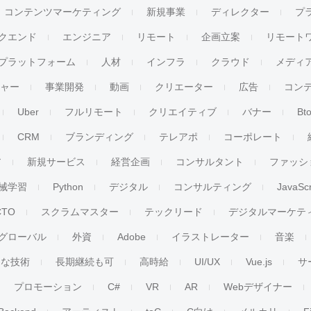
コンテンツマーケティング
新規事業
ディレクター
プ
クエンド
エンジニア
リモート
企画立案
リモート
プラットフォーム
人材
インフラ
クラウド
メディ
チャー
事業開発
動画
クリエーター
広告
コン
Uber
フルリモート
クリエイティブ
バナー
Bt
CRM
ブランディング
テレアポ
コーポレート
ア
新規サービス
経営企画
コンサルタント
ファッシ
械学習
Python
デジタル
コンサルティング
JavaScr
CTO
スクラムマスター
テックリード
デジタルマーケテ
グローバル
外資
Adobe
イラストレーター
音楽
ンな技術
長期継続も可
高時給
UI/UX
Vue.js
サ
プロモーション
C#
VR
AR
Webデザイナー