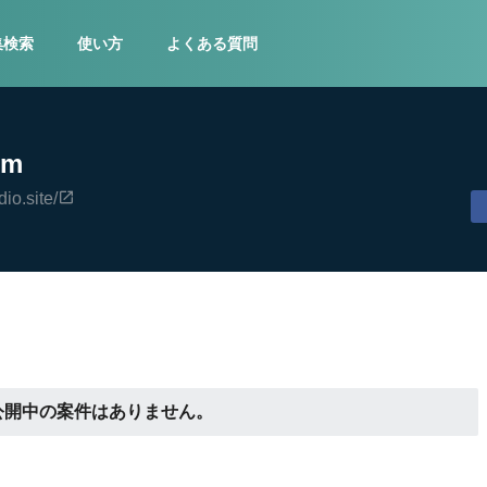
集検索
使い方
よくある質問
om
dio.site/
公開中の案件はありません。