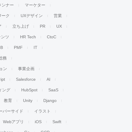
ランナー
マーケター
ワーク
UXデザイン
営業
ア
立ち上げ
PR
UX
テンツ
HR Tech
CtoC
oB
PMF
IT
総務
ョン
事業企画
ipt
Salesforce
AI
ィング
HubSpot
SaaS
教育
Unity
Django
ーバーサイド
イラスト
Webアプリ
iOS
Swift