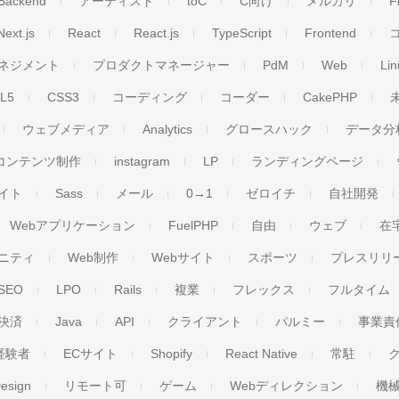
Backend
アーティスト
toC
C向け
メルカリ
F
Next.js
React
React.js
TypeScript
Frontend
ネジメント
プロダクトマネージャー
PdM
Web
Lin
L5
CSS3
コーディング
コーダー
CakePHP
ウェブメディア
Analytics
グロースハック
データ分
コンテンツ制作
instagram
LP
ランディングページ
イト
Sass
メール
0→1
ゼロイチ
自社開発
Webアプリケーション
FuelPHP
自由
ウェブ
在
ニティ
Web制作
Webサイト
スポーツ
プレスリリ
SEO
LPO
Rails
複業
フレックス
フルタイム
決済
Java
API
クライアント
パルミー
事業責
経験者
ECサイト
Shopify
React Native
常駐
esign
リモート可
ゲーム
Webディレクション
機