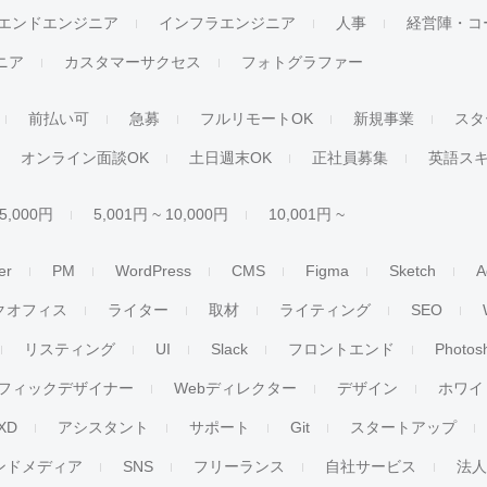
エンドエンジニア
インフラエンジニア
人事
経営陣・コ
ジニア
カスタマーサクセス
フォトグラファー
前払い可
急募
フルリモートOK
新規事業
スタ
オンライン面談OK
土日週末OK
正社員募集
英語ス
 5,000円
5,001円 ~ 10,000円
10,001円 ~
er
PM
WordPress
CMS
Figma
Sketch
A
クオフィス
ライター
取材
ライティング
SEO
リスティング
UI
Slack
フロントエンド
Photos
フィックデザイナー
Webディレクター
デザイン
ホワイ
XD
アシスタント
サポート
Git
スタートアップ
ンドメディア
SNS
フリーランス
自社サービス
法