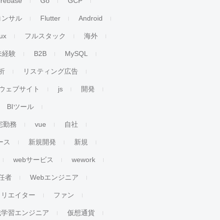
irebase
Go
GCP
コンサル
Flutter
Android
ux
フルスタック
海外
未経験
B2B
MySQL
析
リスティング広告
ウェブサイト
js
開発
BIツール
宅勤務
vue
自社
ース
新規開発
新規
webサービス
wework
任者
Webエンジニア
クリエイター
ファン
械学習エンジニア
仮想通貨