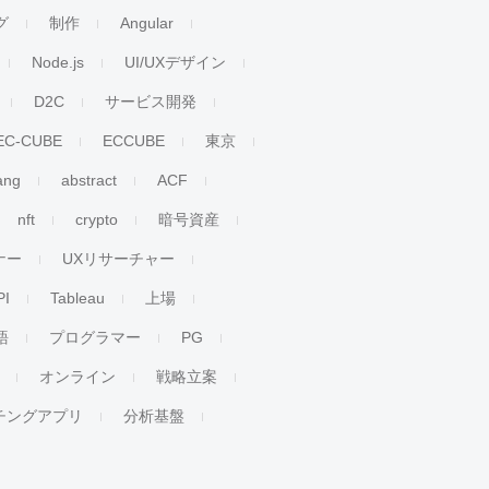
グ
制作
Angular
Node.js
UI/UXデザイン
D2C
サービス開発
EC-CUBE
ECCUBE
東京
ang
abstract
ACF
nft
crypto
暗号資産
ナー
UXリサーチャー
PI
Tableau
上場
語
プログラマー
PG
オンライン
戦略立案
チングアプリ
分析基盤