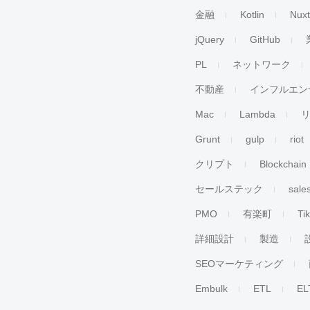
金融
Kotlin
Nuxt
jQuery
GitHub
PL
ネットワーク
不動産
インフルエン
Mac
Lambda
Grunt
gulp
riot
クリプト
Blockchain
セールステック
sale
PMO
有楽町
Ti
詳細設計
製造
SEOマーケティング
Embulk
ETL
EL