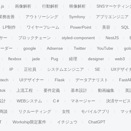
.js
画像解析
行動解析
映像解析
SNSマーケティン
業務改善
アウトソーシング
Symfony
アプリエンジニア
LP制作
ワイヤーフレーム
PowerPoint
美容
SQL
サー
ブロックチェーン
styled-component
NestJS
リーダー
google
Adsense
Twitter
YouTube
gol
flexbox
jade
Pug
経理
designer
web3
IP
正社員
システムエンジニア
SE
UXデザイ
stech
UIデザイナー
Flask
データアナリスト
FastA
ktok
上流工程
要件定義
基本設計
動画編集
英
設計
WEBシステム
C＃
マネージャー
決済サービス
商談
リクルーティング
女性
モバイルアプリ
マッ
T
Workship限定案件
イチジュウ
ChatGPT