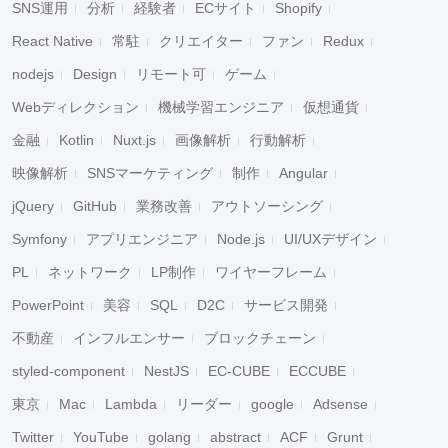
SNS運用
分析
経験者
ECサイト
Shopify
React Native
常駐
クリエイター
ファン
Redux
nodejs
Design
リモート可
ゲーム
Webディレクション
機械学習エンジニア
仮想通貨
金融
Kotlin
Nuxt.js
画像解析
行動解析
映像解析
SNSマーケティング
制作
Angular
jQuery
GitHub
業務改善
アウトソーシング
Symfony
アプリエンジニア
Node.js
UI/UXデザイン
PL
ネットワーク
LP制作
ワイヤーフレーム
PowerPoint
美容
SQL
D2C
サービス開発
不動産
インフルエンサー
ブロックチェーン
styled-component
NestJS
EC-CUBE
ECCUBE
東京
Mac
Lambda
リーダー
google
Adsense
Twitter
YouTube
golang
abstract
ACF
Grunt