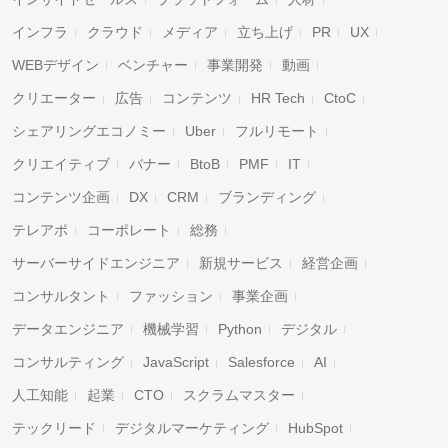
インフラ
クラウド
メディア
立ち上げ
PR
UX
WEBデザイン
ベンチャー
事業開発
動画
クリエーター
広告
コンテンツ
HR Tech
CtoC
シェアリングエコノミー
Uber
フルリモート
クリエイティブ
バナー
BtoB
PMF
IT
コンテンツ企画
DX
CRM
ブランディング
テレアポ
コーポレート
総務
サーバーサイドエンジニア
新規サービス
経営企画
コンサルタント
ファッション
事業企画
データエンジニア
機械学習
Python
デジタル
コンサルティング
JavaScript
Salesforce
AI
人工知能
起業
CTO
スクラムマスター
テックリード
デジタルマーケティング
HubSpot