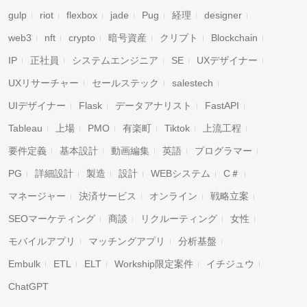
gulp
riot
flexbox
jade
Pug
経理
designer
web3
nft
crypto
暗号資産
クリプト
Blockchain
IP
正社員
システムエンジニア
SE
UXデザイナー
UXリサーチャー
セールステック
salestech
UIデザイナー
Flask
データアナリスト
FastAPI
Tableau
上場
PMO
有楽町
Tiktok
上流工程
要件定義
基本設計
動画編集
英語
プログラマー
PG
詳細設計
製造
設計
WEBシステム
C＃
マネージャー
決済サービス
オンライン
戦略立案
SEOマーケティング
商談
リクルーティング
女性
モバイルアプリ
マッチングアプリ
分析基盤
Embulk
ETL
ELT
Workship限定案件
イチジュウ
ChatGPT