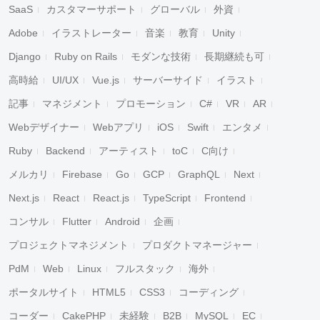
SaaS
カスタマーサポート
グローバル
外資
Adobe
イラストレーター
音楽
教育
Unity
Django
Ruby on Rails
モダンな技術
長期継続も可
高時給
UI/UX
Vue.js
サーバーサイド
イラスト
記事
マネジメント
プロモーション
C#
VR
AR
Webデザイナー
Webアプリ
iOS
Swift
エンタメ
Ruby
Backend
アーティスト
toC
C向け
メルカリ
Firebase
Go
GCP
GraphQL
Next
Next.js
React
React.js
TypeScript
Frontend
コンサル
Flutter
Android
企画
プロジェクトマネジメント
プロダクトマネージャー
PdM
Web
Linux
フルスタック
海外
ポータルサイト
HTML5
CSS3
コーディング
コーダー
CakePHP
未経験
B2B
MySQL
EC