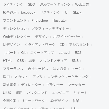
ライティング
SEO
Webマーケティング
Web広告
広告運用
facebook
リスティング
UI
Slack
フロントエンド
Photoshop
Illustrator
ディレクション
グラフィックデザイナー
Webディレクター
デザイン
ホワイトペーパー
UIデザイン
クライアントワーク
XD
アシスタント
サポート
Git
スタートアップ
Laravel
EC2
HTML
CSS
編集
オウンドメディア
SNS
フリーランス
自社サービス
法人営業
マーケ
採用
スカウト
アプリ
コンテンツマーケティング
新規事業
ディレクター
プランナー
マーケター
UIUX
運用
バックエンド
エンジニア
リモート
企画立案
リモートワーク
UXデザイン
営業
インサイドセールス
プラットフォーム
人材