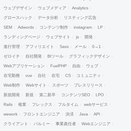
ウェブデザイン
ウェブメディア
Analytics
グロースハック
データ分析
リスティング広告
SEM
Adwords
コンテンツ制作
instagram
LP
ランディングページ
ウェブサイト
js
開発
進行管理
アフィリエイト
Sass
メール
0→1
ゼロイチ
自社開発
BIツール
グラフィックデザイン
Webアプリケーション
FuelPHP
自由
ウェブ
在宅勤務
vue
自社
在宅
CS
コミュニティ
Web制作
Webサイト
スポーツ
プレスリリース
新規開発
新規
第二新卒
コンテンツSEO
LPO
Rails
複業
フレックス
フルタイム
webサービス
wework
フロントエンジニア
決済
Java
API
クライアント
パルミー
事業責任者
Webエンジニア