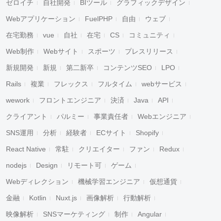
ゼロイチ
自社開発
BIツール
グラフィックデザイン
Webアプリケーション
FuelPHP
自由
ウェブ
在宅勤務
vue
自社
在宅
CS
コミュニティ
Web制作
Webサイト
スポーツ
プレスリリース
新規開発
新規
第二新卒
コンテンツSEO
LPO
Rails
複業
フレックス
フルタイム
webサービス
wework
フロントエンジニア
決済
Java
API
クライアント
パルミー
事業責任者
Webエンジニア
SNS運用
分析
経験者
ECサイト
Shopify
React Native
常駐
クリエイター
ファン
Redux
nodejs
Design
リモート可
ゲーム
Webディレクション
機械学習エンジニア
仮想通貨
金融
Kotlin
Nuxt.js
画像解析
行動解析
映像解析
SNSマーケティング
制作
Angular