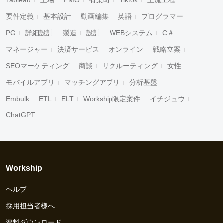
Tableau
上場
PMO
有楽町
Tiktok
上流工程
要件定義
基本設計
動画編集
英語
プログラマー
PG
詳細設計
製造
設計
WEBシステム
C＃
マネージャー
決済サービス
オンライン
戦略立案
SEOマーケティング
商談
リクルーティング
女性
モバイルアプリ
マッチングアプリ
分析基盤
Embulk
ETL
ELT
Workship限定案件
イチジュウ
ChatGPT
Workship
ヘルプ
採用担当者様へ
資料ダウンロード