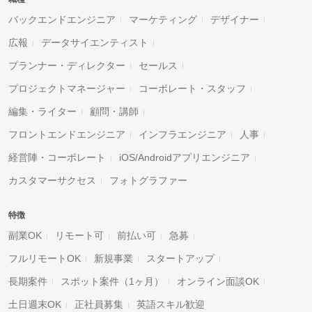
バックエンドエンジニア
マーケティング
デザイナー
広報
データサイエンティスト
プランナー・ディレクター
セールス
プロジェクトマネージャー
コーポレート・スタッフ
編集・ライター
顧問・講師
フロントエンドエンジニア
インフラエンジニア
人事
経営陣・コーポレート
iOS/Androidアプリエンジニア
カスタマーサクセス
フォトグラファー
特徴
副業OK
リモート可
前払い可
急募
フルリモートOK
新規事業
スタートアップ
長期案件
スポット案件（1ヶ月）
オンライン面談OK
土日週末OK
正社員募集
英語スキル歓迎