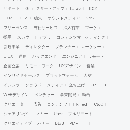
サポート
Git
スタートアップ
Laravel
EC2
HTML
CSS
編集
オウンドメディア
SNS
フリーランス
自社サービス
法人営業
マーケ
採用
スカウト
アプリ
コンテンツマーケティング
新規事業
ディレクター
プランナー
マーケター
UIUX
運用
バックエンド
エンジニア
リモート
企画立案
リモートワーク
UXデザイン
営業
インサイドセールス
プラットフォーム
人材
インフラ
クラウド
メディア
立ち上げ
PR
UX
WEBデザイン
ベンチャー
事業開発
動画
クリエーター
広告
コンテンツ
HR Tech
CtoC
シェアリングエコノミー
Uber
フルリモート
クリエイティブ
バナー
BtoB
PMF
IT