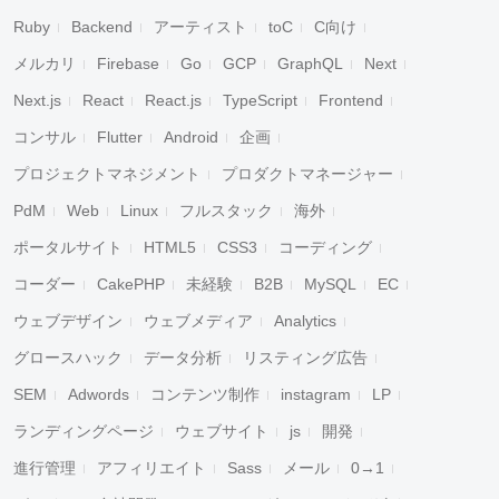
Ruby
Backend
アーティスト
toC
C向け
メルカリ
Firebase
Go
GCP
GraphQL
Next
Next.js
React
React.js
TypeScript
Frontend
コンサル
Flutter
Android
企画
プロジェクトマネジメント
プロダクトマネージャー
PdM
Web
Linux
フルスタック
海外
ポータルサイト
HTML5
CSS3
コーディング
コーダー
CakePHP
未経験
B2B
MySQL
EC
ウェブデザイン
ウェブメディア
Analytics
グロースハック
データ分析
リスティング広告
SEM
Adwords
コンテンツ制作
instagram
LP
ランディングページ
ウェブサイト
js
開発
進行管理
アフィリエイト
Sass
メール
0→1