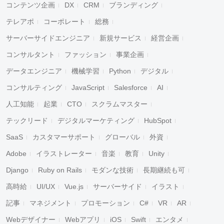
コンテンツ企画
DX
CRM
ブランディング
テレアポ
コーポレート
総務
サーバーサイドエンジニア
新規サービス
経営企画
コンサルタント
ファッション
事業企画
データエンジニア
機械学習
Python
デジタル
コンサルティング
JavaScript
Salesforce
AI
人工知能
起業
CTO
スクラムマスター
テックリード
デジタルマーケティング
HubSpot
SaaS
カスタマーサポート
グローバル
外資
Adobe
イラストレーター
音楽
教育
Unity
Django
Ruby on Rails
モダンな技術
長期継続も可
高時給
UI/UX
Vue.js
サーバーサイド
イラスト
記事
マネジメント
プロモーション
C#
VR
AR
Webデザイナー
Webアプリ
iOS
Swift
エンタメ