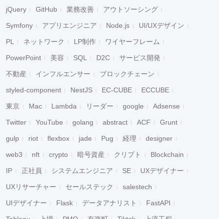
jQuery
GitHub
業務改善
アウトソーシング
Symfony
アプリエンジニア
Node.js
UI/UXデザイン
PL
ネットワーク
LP制作
ワイヤーフレーム
PowerPoint
美容
SQL
D2C
サービス開発
不動産
インフルエンサー
ブロックチェーン
styled-component
NestJS
EC-CUBE
ECCUBE
東京
Mac
Lambda
リーダー
google
Adsense
Twitter
YouTube
golang
abstract
ACF
Grunt
gulp
riot
flexbox
jade
Pug
経理
designer
web3
nft
crypto
暗号資産
クリプト
Blockchain
IP
正社員
システムエンジニア
SE
UXデザイナー
UXリサーチャー
セールステック
salestech
UIデザイナー
Flask
データアナリスト
FastAPI