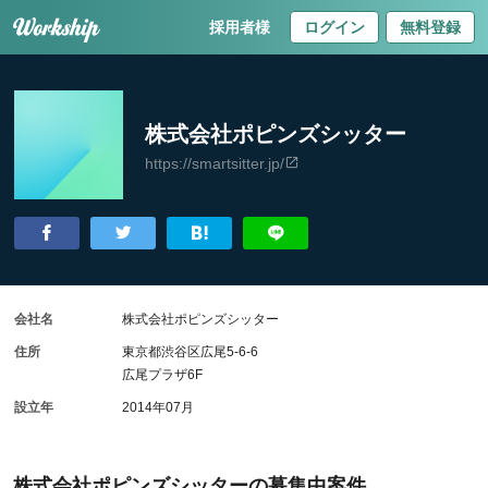
採用者様
ログイン
無料登録
株式会社ポピンズシッター
https://smartsitter.jp/
会社名
株式会社ポピンズシッター
住所
東京都渋谷区広尾5-6-6
広尾プラザ6F
設立年
2014年07月
株式会社ポピンズシッターの募集中案件