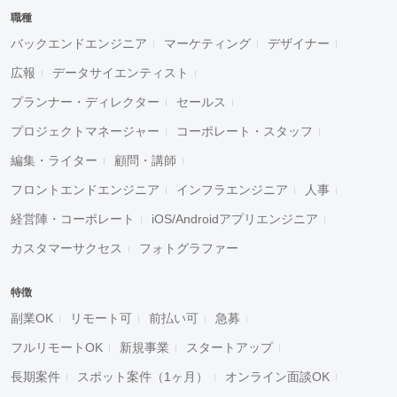
職種
バックエンドエンジニア
マーケティング
デザイナー
広報
データサイエンティスト
プランナー・ディレクター
セールス
プロジェクトマネージャー
コーポレート・スタッフ
編集・ライター
顧問・講師
フロントエンドエンジニア
インフラエンジニア
人事
経営陣・コーポレート
iOS/Androidアプリエンジニア
カスタマーサクセス
フォトグラファー
特徴
副業OK
リモート可
前払い可
急募
フルリモートOK
新規事業
スタートアップ
長期案件
スポット案件（1ヶ月）
オンライン面談OK