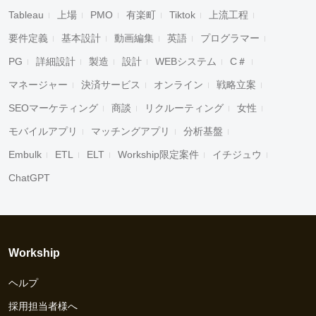
Tableau
上場
PMO
有楽町
Tiktok
上流工程
要件定義
基本設計
動画編集
英語
プログラマー
PG
詳細設計
製造
設計
WEBシステム
C＃
マネージャー
決済サービス
オンライン
戦略立案
SEOマーケティング
商談
リクルーティング
女性
モバイルアプリ
マッチングアプリ
分析基盤
Embulk
ETL
ELT
Workship限定案件
イチジュウ
ChatGPT
Workship
ヘルプ
採用担当者様へ