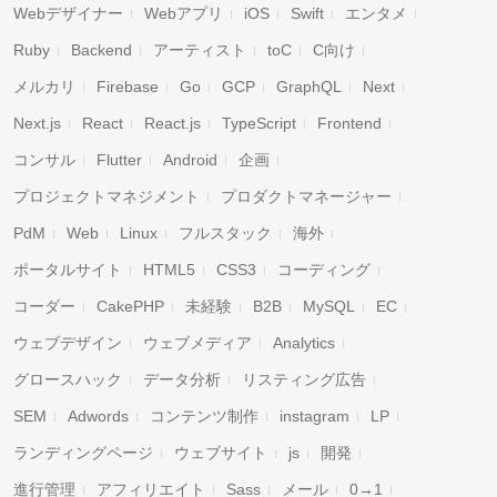
Webデザイナー
Webアプリ
iOS
Swift
エンタメ
Ruby
Backend
アーティスト
toC
C向け
メルカリ
Firebase
Go
GCP
GraphQL
Next
Next.js
React
React.js
TypeScript
Frontend
コンサル
Flutter
Android
企画
プロジェクトマネジメント
プロダクトマネージャー
PdM
Web
Linux
フルスタック
海外
ポータルサイト
HTML5
CSS3
コーディング
コーダー
CakePHP
未経験
B2B
MySQL
EC
ウェブデザイン
ウェブメディア
Analytics
グロースハック
データ分析
リスティング広告
SEM
Adwords
コンテンツ制作
instagram
LP
ランディングページ
ウェブサイト
js
開発
進行管理
アフィリエイト
Sass
メール
0→1