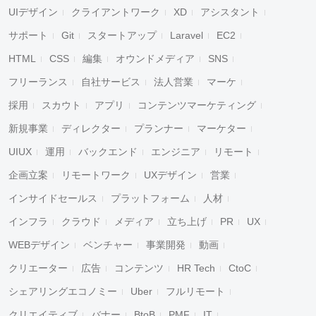
UIデザイン
クライアントワーク
XD
アシスタント
サポート
Git
スタートアップ
Laravel
EC2
HTML
CSS
編集
オウンドメディア
SNS
フリーランス
自社サービス
法人営業
マーケ
採用
スカウト
アプリ
コンテンツマーケティング
新規事業
ディレクター
プランナー
マーケター
UIUX
運用
バックエンド
エンジニア
リモート
企画立案
リモートワーク
UXデザイン
営業
インサイドセールス
プラットフォーム
人材
インフラ
クラウド
メディア
立ち上げ
PR
UX
WEBデザイン
ベンチャー
事業開発
動画
クリエーター
広告
コンテンツ
HR Tech
CtoC
シェアリングエコノミー
Uber
フルリモート
クリエイティブ
バナー
BtoB
PMF
IT