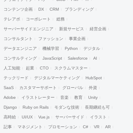
コンテンツ企画
DX
CRM
ブランディング
テレアポ
コーポレート
総務
サーバーサイドエンジニア
新規サービス
経営企画
コンサルタント
ファッション
事業企画
データエンジニア
機械学習
Python
デジタル
コンサルティング
JavaScript
Salesforce
AI
人工知能
起業
CTO
スクラムマスター
テックリード
デジタルマーケティング
HubSpot
SaaS
カスタマーサポート
グローバル
外資
Adobe
イラストレーター
音楽
教育
Unity
Django
Ruby on Rails
モダンな技術
長期継続も可
高時給
UI/UX
Vue.js
サーバーサイド
イラスト
記事
マネジメント
プロモーション
C#
VR
AR