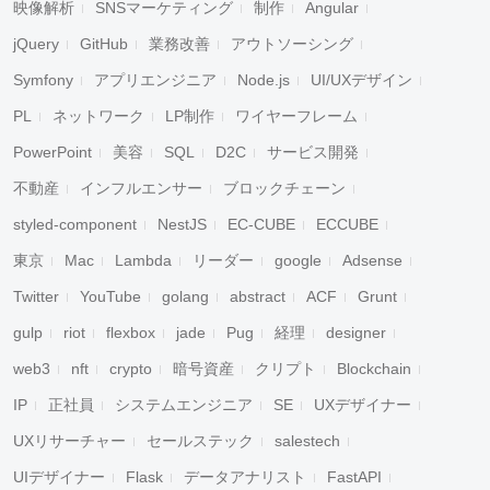
映像解析
SNSマーケティング
制作
Angular
jQuery
GitHub
業務改善
アウトソーシング
Symfony
アプリエンジニア
Node.js
UI/UXデザイン
PL
ネットワーク
LP制作
ワイヤーフレーム
PowerPoint
美容
SQL
D2C
サービス開発
不動産
インフルエンサー
ブロックチェーン
styled-component
NestJS
EC-CUBE
ECCUBE
東京
Mac
Lambda
リーダー
google
Adsense
Twitter
YouTube
golang
abstract
ACF
Grunt
gulp
riot
flexbox
jade
Pug
経理
designer
web3
nft
crypto
暗号資産
クリプト
Blockchain
IP
正社員
システムエンジニア
SE
UXデザイナー
UXリサーチャー
セールステック
salestech
UIデザイナー
Flask
データアナリスト
FastAPI