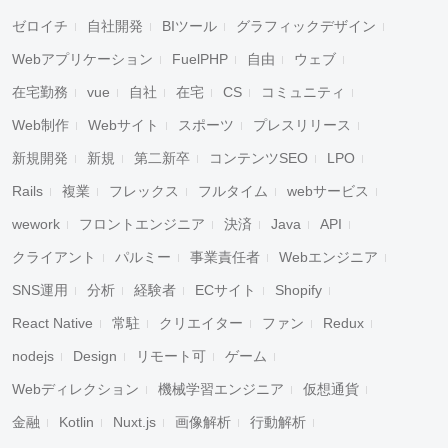
ゼロイチ
自社開発
BIツール
グラフィックデザイン
Webアプリケーション
FuelPHP
自由
ウェブ
在宅勤務
vue
自社
在宅
CS
コミュニティ
Web制作
Webサイト
スポーツ
プレスリリース
新規開発
新規
第二新卒
コンテンツSEO
LPO
Rails
複業
フレックス
フルタイム
webサービス
wework
フロントエンジニア
決済
Java
API
クライアント
パルミー
事業責任者
Webエンジニア
SNS運用
分析
経験者
ECサイト
Shopify
React Native
常駐
クリエイター
ファン
Redux
nodejs
Design
リモート可
ゲーム
Webディレクション
機械学習エンジニア
仮想通貨
金融
Kotlin
Nuxt.js
画像解析
行動解析