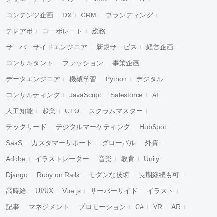
コンテンツ企画
DX
CRM
ブランディング
テレアポ
コーポレート
総務
サーバーサイドエンジニア
新規サービス
経営企画
コンサルタント
ファッション
事業企画
データエンジニア
機械学習
Python
デジタル
コンサルティング
JavaScript
Salesforce
AI
人工知能
起業
CTO
スクラムマスター
テックリード
デジタルマーケティング
HubSpot
SaaS
カスタマーサポート
グローバル
外資
Adobe
イラストレーター
音楽
教育
Unity
Django
Ruby on Rails
モダンな技術
長期継続も可
高時給
UI/UX
Vue.js
サーバーサイド
イラスト
記事
マネジメント
プロモーション
C#
VR
AR