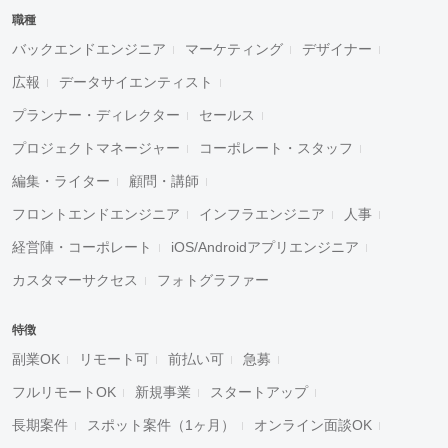
職種
バックエンドエンジニア
マーケティング
デザイナー
広報
データサイエンティスト
プランナー・ディレクター
セールス
プロジェクトマネージャー
コーポレート・スタッフ
編集・ライター
顧問・講師
フロントエンドエンジニア
インフラエンジニア
人事
経営陣・コーポレート
iOS/Androidアプリエンジニア
カスタマーサクセス
フォトグラファー
特徴
副業OK
リモート可
前払い可
急募
フルリモートOK
新規事業
スタートアップ
長期案件
スポット案件（1ヶ月）
オンライン面談OK