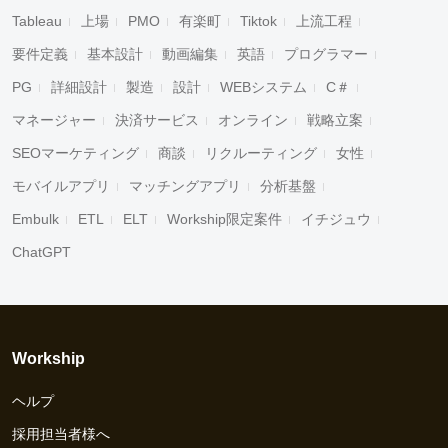
Tableau
上場
PMO
有楽町
Tiktok
上流工程
要件定義
基本設計
動画編集
英語
プログラマー
PG
詳細設計
製造
設計
WEBシステム
C＃
マネージャー
決済サービス
オンライン
戦略立案
SEOマーケティング
商談
リクルーティング
女性
モバイルアプリ
マッチングアプリ
分析基盤
Embulk
ETL
ELT
Workship限定案件
イチジュウ
ChatGPT
Workship
ヘルプ
採用担当者様へ