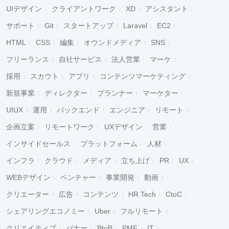
UIデザイン
クライアントワーク
XD
アシスタント
サポート
Git
スタートアップ
Laravel
EC2
HTML
CSS
編集
オウンドメディア
SNS
フリーランス
自社サービス
法人営業
マーケ
採用
スカウト
アプリ
コンテンツマーケティング
新規事業
ディレクター
プランナー
マーケター
UIUX
運用
バックエンド
エンジニア
リモート
企画立案
リモートワーク
UXデザイン
営業
インサイドセールス
プラットフォーム
人材
インフラ
クラウド
メディア
立ち上げ
PR
UX
WEBデザイン
ベンチャー
事業開発
動画
クリエーター
広告
コンテンツ
HR Tech
CtoC
シェアリングエコノミー
Uber
フルリモート
クリエイティブ
バナー
BtoB
PMF
IT