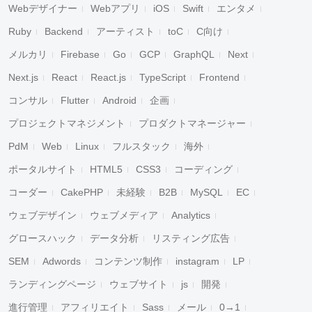
Webデザイナー
Webアプリ
iOS
Swift
エンタメ
Ruby
Backend
アーティスト
toC
C向け
メルカリ
Firebase
Go
GCP
GraphQL
Next
Next.js
React
React.js
TypeScript
Frontend
コンサル
Flutter
Android
企画
プロジェクトマネジメント
プロダクトマネージャー
PdM
Web
Linux
フルスタック
海外
ポータルサイト
HTML5
CSS3
コーディング
コーダー
CakePHP
未経験
B2B
MySQL
EC
ウェブデザイン
ウェブメディア
Analytics
グロースハック
データ分析
リスティング広告
SEM
Adwords
コンテンツ制作
instagram
LP
ランディングページ
ウェブサイト
js
開発
進行管理
アフィリエイト
Sass
メール
0→1