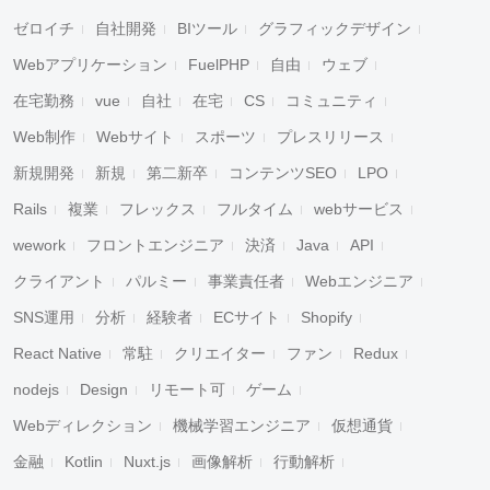
ゼロイチ
自社開発
BIツール
グラフィックデザイン
Webアプリケーション
FuelPHP
自由
ウェブ
在宅勤務
vue
自社
在宅
CS
コミュニティ
Web制作
Webサイト
スポーツ
プレスリリース
新規開発
新規
第二新卒
コンテンツSEO
LPO
Rails
複業
フレックス
フルタイム
webサービス
wework
フロントエンジニア
決済
Java
API
クライアント
パルミー
事業責任者
Webエンジニア
SNS運用
分析
経験者
ECサイト
Shopify
React Native
常駐
クリエイター
ファン
Redux
nodejs
Design
リモート可
ゲーム
Webディレクション
機械学習エンジニア
仮想通貨
金融
Kotlin
Nuxt.js
画像解析
行動解析