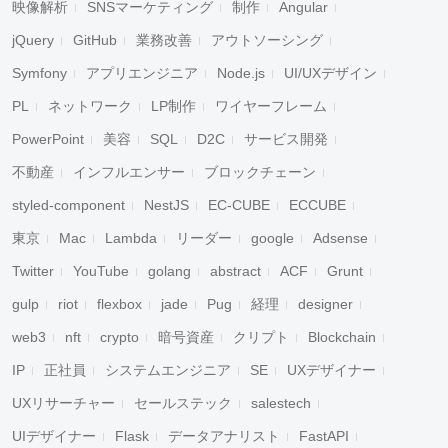
映像解析
SNSマーケティング
制作
Angular
jQuery
GitHub
業務改善
アウトソーシング
Symfony
アプリエンジニア
Node.js
UI/UXデザイン
PL
ネットワーク
LP制作
ワイヤーフレーム
PowerPoint
美容
SQL
D2C
サービス開発
不動産
インフルエンサー
ブロックチェーン
styled-component
NestJS
EC-CUBE
ECCUBE
東京
Mac
Lambda
リーダー
google
Adsense
Twitter
YouTube
golang
abstract
ACF
Grunt
gulp
riot
flexbox
jade
Pug
経理
designer
web3
nft
crypto
暗号資産
クリプト
Blockchain
IP
正社員
システムエンジニア
SE
UXデザイナー
UXリサーチャー
セールステック
salestech
UIデザイナー
Flask
データアナリスト
FastAPI