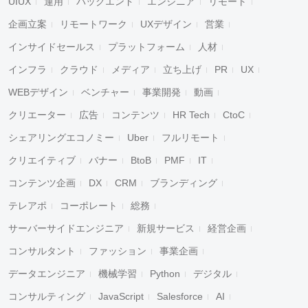
UIUX
運用
バックエンド
エンジニア
リモート
企画立案
リモートワーク
UXデザイン
営業
インサイドセールス
プラットフォーム
人材
インフラ
クラウド
メディア
立ち上げ
PR
UX
WEBデザイン
ベンチャー
事業開発
動画
クリエーター
広告
コンテンツ
HR Tech
CtoC
シェアリングエコノミー
Uber
フルリモート
クリエイティブ
バナー
BtoB
PMF
IT
コンテンツ企画
DX
CRM
ブランディング
テレアポ
コーポレート
総務
サーバーサイドエンジニア
新規サービス
経営企画
コンサルタント
ファッション
事業企画
データエンジニア
機械学習
Python
デジタル
コンサルティング
JavaScript
Salesforce
AI