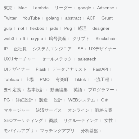
東京
Mac
Lambda
リーダー
google
Adsense
Twitter
YouTube
golang
abstract
ACF
Grunt
gulp
riot
flexbox
jade
Pug
経理
designer
web3
nft
crypto
暗号資産
クリプト
Blockchain
IP
正社員
システムエンジニア
SE
UXデザイナー
UXリサーチャー
セールステック
salestech
UIデザイナー
Flask
データアナリスト
FastAPI
Tableau
上場
PMO
有楽町
Tiktok
上流工程
要件定義
基本設計
動画編集
英語
プログラマー
PG
詳細設計
製造
設計
WEBシステム
C＃
マネージャー
決済サービス
オンライン
戦略立案
SEOマーケティング
商談
リクルーティング
女性
モバイルアプリ
マッチングアプリ
分析基盤