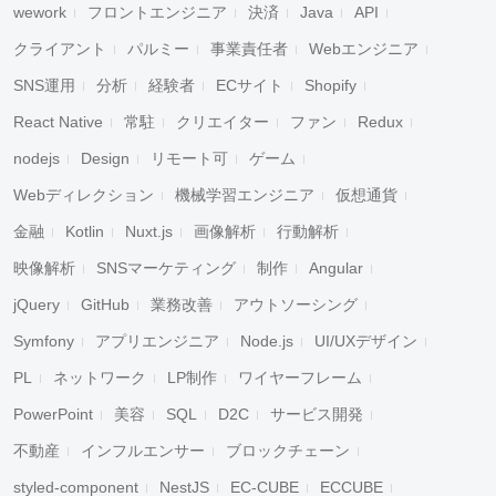
wework
フロントエンジニア
決済
Java
API
クライアント
パルミー
事業責任者
Webエンジニア
SNS運用
分析
経験者
ECサイト
Shopify
React Native
常駐
クリエイター
ファン
Redux
nodejs
Design
リモート可
ゲーム
Webディレクション
機械学習エンジニア
仮想通貨
金融
Kotlin
Nuxt.js
画像解析
行動解析
映像解析
SNSマーケティング
制作
Angular
jQuery
GitHub
業務改善
アウトソーシング
Symfony
アプリエンジニア
Node.js
UI/UXデザイン
PL
ネットワーク
LP制作
ワイヤーフレーム
PowerPoint
美容
SQL
D2C
サービス開発
不動産
インフルエンサー
ブロックチェーン
styled-component
NestJS
EC-CUBE
ECCUBE