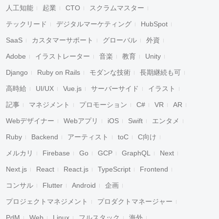
人工知能
起業
CTO
スクラムマスター
テックリード
デジタルマーケティング
HubSpot
SaaS
カスタマーサポート
グローバル
外資
Adobe
イラストレーター
音楽
教育
Unity
Django
Ruby on Rails
モダンな技術
長期継続も可
高時給
UI/UX
Vue.js
サーバーサイド
イラスト
記事
マネジメント
プロモーション
C#
VR
AR
Webデザイナー
Webアプリ
iOS
Swift
エンタメ
Ruby
Backend
アーティスト
toC
C向け
メルカリ
Firebase
Go
GCP
GraphQL
Next
Next.js
React
React.js
TypeScript
Frontend
コンサル
Flutter
Android
企画
プロジェクトマネジメント
プロダクトマネージャー
PdM
Web
Linux
フルスタック
海外