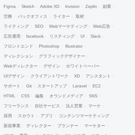
Figma
Sketch
Adobe XD
Invision
Zeplin
副業
労務
バックオフィス
ライター
取材
ライティング
SEO
Webマーケティング
Web広告
広告運用
facebook
リスティング
UI
Slack
フロントエンド
Photoshop
Illustrator
ディレクション
グラフィックデザイナー
Webディレクター
デザイン
ホワイトペーパー
UIデザイン
クライアントワーク
XD
アシスタント
サポート
Git
スタートアップ
Laravel
EC2
HTML
CSS
編集
オウンドメディア
SNS
フリーランス
自社サービス
法人営業
マーケ
採用
スカウト
アプリ
コンテンツマーケティング
新規事業
ディレクター
プランナー
マーケター