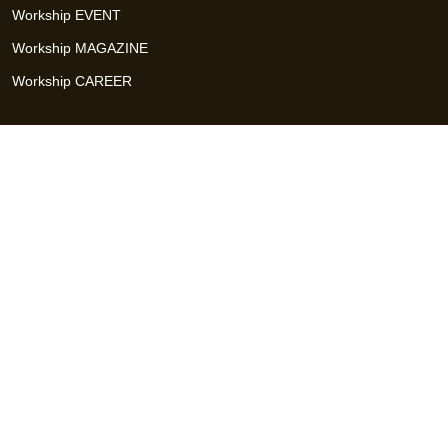
Workship EVENT
Workship MAGAZINE
Workship CAREER
関連サイト
GIGサイト
UXデザイン・プロトタイプ制作 - UX Design Lab
Webサイト制作 / CMS・マーケティングツール - LeadGrid
デザ
イナー特化の採用支援サービス - クロスデザイナー
インフラエ
ンジニア特化の採用支援サービス - クロスネットワーク
エンジ
ニア・デザイナーのフリーランス採用 - Workship
エンジニアの
採用支援・人材紹介 - Workship CAREER
日本最大級のHR・フ
リーランスメディア - Workship MAGAZINE
コンテンツマーケ
ティング総合パートナー - コンマルク
Workship（ワークシップ）は、デザイナー、エンジニア、マーケタ