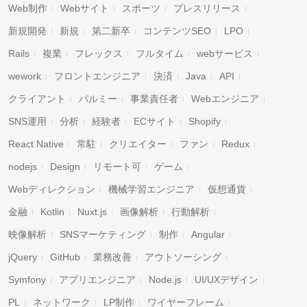
Web制作
Webサイト
スポーツ
プレスリリース
新規開発
新規
第二新卒
コンテンツSEO
LPO
Rails
複業
フレックス
フルタイム
webサービス
wework
フロントエンジニア
決済
Java
API
クライアント
パルミー
事業責任者
Webエンジニア
SNS運用
分析
経験者
ECサイト
Shopify
React Native
常駐
クリエイター
ファン
Redux
nodejs
Design
リモート可
ゲーム
Webディレクション
機械学習エンジニア
仮想通貨
金融
Kotlin
Nuxt.js
画像解析
行動解析
映像解析
SNSマーケティング
制作
Angular
jQuery
GitHub
業務改善
アウトソーシング
Symfony
アプリエンジニア
Node.js
UI/UXデザイン
PL
ネットワーク
LP制作
ワイヤーフレーム