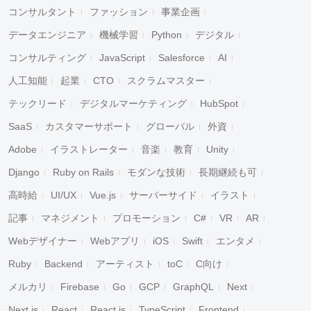
コンサルタント
ファッション
事業企画
データエンジニア
機械学習
Python
デジタル
コンサルティング
JavaScript
Salesforce
AI
人工知能
起業
CTO
スクラムマスター
テックリード
デジタルマーケティング
HubSpot
SaaS
カスタマーサポート
グローバル
外資
Adobe
イラストレーター
音楽
教育
Unity
Django
Ruby on Rails
モダンな技術
長期継続も可
高時給
UI/UX
Vue.js
サーバーサイド
イラスト
記事
マネジメント
プロモーション
C#
VR
AR
Webデザイナー
Webアプリ
iOS
Swift
エンタメ
Ruby
Backend
アーティスト
toC
C向け
メルカリ
Firebase
Go
GCP
GraphQL
Next
Next.js
React
React.js
TypeScript
Frontend