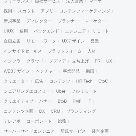
フリーランス
自社サービス
法人営業
マーケ
採用
スカウト
アプリ
コンテンツマーケティング
新規事業
ディレクター
プランナー
マーケター
UIUX
運用
バックエンド
エンジニア
リモート
企画立案
リモートワーク
UXデザイン
営業
インサイドセールス
プラットフォーム
人材
インフラ
クラウド
メディア
立ち上げ
PR
UX
WEBデザイン
ベンチャー
事業開発
動画
クリエーター
広告
コンテンツ
HR Tech
CtoC
シェアリングエコノミー
Uber
フルリモート
クリエイティブ
バナー
BtoB
PMF
IT
コンテンツ企画
DX
CRM
ブランディング
テレアポ
コーポレート
総務
サーバーサイドエンジニア
新規サービス
経営企画