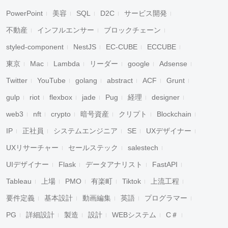
PowerPoint
美容
SQL
D2C
サービス開発
不動産
インフルエンサー
ブロックチェーン
styled-component
NestJS
EC-CUBE
ECCUBE
東京
Mac
Lambda
リーダー
google
Adsense
Twitter
YouTube
golang
abstract
ACF
Grunt
gulp
riot
flexbox
jade
Pug
経理
designer
web3
nft
crypto
暗号資産
クリプト
Blockchain
IP
正社員
システムエンジニア
SE
UXデザイナー
UXリサーチャー
セールステック
salestech
UIデザイナー
Flask
データアナリスト
FastAPI
Tableau
上場
PMO
有楽町
Tiktok
上流工程
要件定義
基本設計
動画編集
英語
プログラマー
PG
詳細設計
製造
設計
WEBシステム
C＃