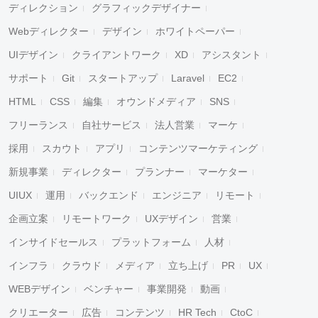
ディレクション
グラフィックデザイナー
Webディレクター
デザイン
ホワイトペーパー
UIデザイン
クライアントワーク
XD
アシスタント
サポート
Git
スタートアップ
Laravel
EC2
HTML
CSS
編集
オウンドメディア
SNS
フリーランス
自社サービス
法人営業
マーケ
採用
スカウト
アプリ
コンテンツマーケティング
新規事業
ディレクター
プランナー
マーケター
UIUX
運用
バックエンド
エンジニア
リモート
企画立案
リモートワーク
UXデザイン
営業
インサイドセールス
プラットフォーム
人材
インフラ
クラウド
メディア
立ち上げ
PR
UX
WEBデザイン
ベンチャー
事業開発
動画
クリエーター
広告
コンテンツ
HR Tech
CtoC