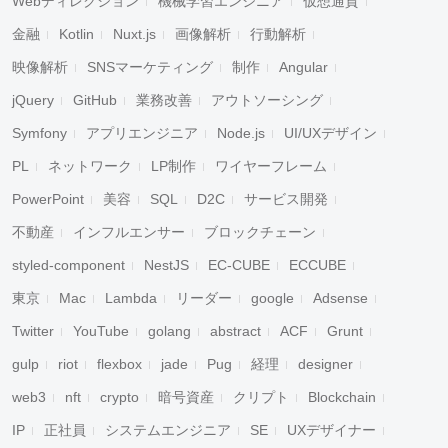
Webディレクション
機械学習エンジニア
仮想通貨
金融
Kotlin
Nuxt.js
画像解析
行動解析
映像解析
SNSマーケティング
制作
Angular
jQuery
GitHub
業務改善
アウトソーシング
Symfony
アプリエンジニア
Node.js
UI/UXデザイン
PL
ネットワーク
LP制作
ワイヤーフレーム
PowerPoint
美容
SQL
D2C
サービス開発
不動産
インフルエンサー
ブロックチェーン
styled-component
NestJS
EC-CUBE
ECCUBE
東京
Mac
Lambda
リーダー
google
Adsense
Twitter
YouTube
golang
abstract
ACF
Grunt
gulp
riot
flexbox
jade
Pug
経理
designer
web3
nft
crypto
暗号資産
クリプト
Blockchain
IP
正社員
システムエンジニア
SE
UXデザイナー