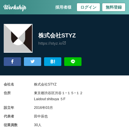
採用者様
ログイン
無料登録
株式会社STYZ
https://styz.io
会社名
株式会社STYZ
住所
東京都渋谷区渋谷１−１５−１２
Laidout shibuya ５F
設立年
2016年03月
代表者
田中辰也
従業員数
30人