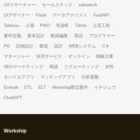
UXリサーチャー
セールステック
salestech
UIデザイナー
Flask
データアナリスト
FastAPI
Tableau
上場
PMO
有楽町
Tiktok
上流工程
要件定義
基本設計
動画編集
英語
プログラマー
PG
詳細設計
製造
設計
WEBシステム
C＃
マネージャー
決済サービス
オンライン
戦略立案
SEOマーケティング
商談
リクルーティング
女性
モバイルアプリ
マッチングアプリ
分析基盤
Embulk
ETL
ELT
Workship限定案件
イチジュウ
ChatGPT
Workship