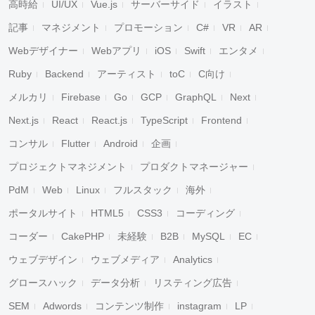
高時給
UI/UX
Vue.js
サーバーサイド
イラスト
記事
マネジメント
プロモーション
C#
VR
AR
Webデザイナー
Webアプリ
iOS
Swift
エンタメ
Ruby
Backend
アーティスト
toC
C向け
メルカリ
Firebase
Go
GCP
GraphQL
Next
Next.js
React
React.js
TypeScript
Frontend
コンサル
Flutter
Android
企画
プロジェクトマネジメント
プロダクトマネージャー
PdM
Web
Linux
フルスタック
海外
ポータルサイト
HTML5
CSS3
コーディング
コーダー
CakePHP
未経験
B2B
MySQL
EC
ウェブデザイン
ウェブメディア
Analytics
グロースハック
データ分析
リスティング広告
SEM
Adwords
コンテンツ制作
instagram
LP