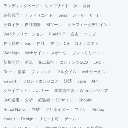
ランディングページ
ウェブサイト
js
開発
進行管理
アフィリエイト
Sass
メール
0→1
ゼロイチ
自社開発
BIツール
グラフィックデザイン
Webアプリケーション
FuelPHP
自由
ウェブ
在宅勤務
vue
自社
在宅
CS
コミュニティ
Web制作
Webサイト
スポーツ
プレスリリース
新規開発
新規
第二新卒
コンテンツSEO
LPO
Rails
複業
フレックス
フルタイム
webサービス
wework
フロントエンジニア
決済
Java
API
クライアント
パルミー
事業責任者
Webエンジニア
SNS運用
分析
経験者
ECサイト
Shopify
React Native
常駐
クリエイター
ファン
Redux
nodejs
Design
リモート可
ゲーム