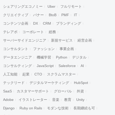
シェアリングエコノミー
Uber
フルリモート
クリエイティブ
バナー
BtoB
PMF
IT
コンテンツ企画
DX
CRM
ブランディング
テレアポ
コーポレート
総務
サーバーサイドエンジニア
新規サービス
経営企画
コンサルタント
ファッション
事業企画
データエンジニア
機械学習
Python
デジタル
コンサルティング
JavaScript
Salesforce
AI
人工知能
起業
CTO
スクラムマスター
テックリード
デジタルマーケティング
HubSpot
SaaS
カスタマーサポート
グローバル
外資
Adobe
イラストレーター
音楽
教育
Unity
Django
Ruby on Rails
モダンな技術
長期継続も可