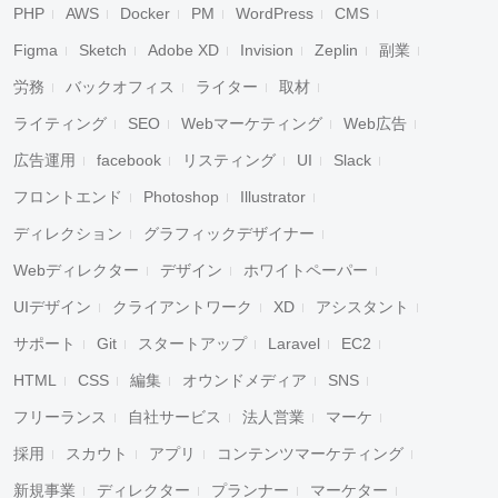
PHP
AWS
Docker
PM
WordPress
CMS
Figma
Sketch
Adobe XD
Invision
Zeplin
副業
労務
バックオフィス
ライター
取材
ライティング
SEO
Webマーケティング
Web広告
広告運用
facebook
リスティング
UI
Slack
フロントエンド
Photoshop
Illustrator
ディレクション
グラフィックデザイナー
Webディレクター
デザイン
ホワイトペーパー
UIデザイン
クライアントワーク
XD
アシスタント
サポート
Git
スタートアップ
Laravel
EC2
HTML
CSS
編集
オウンドメディア
SNS
フリーランス
自社サービス
法人営業
マーケ
採用
スカウト
アプリ
コンテンツマーケティング
新規事業
ディレクター
プランナー
マーケター