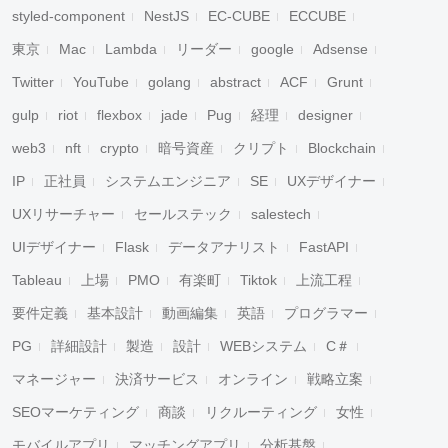
styled-component
NestJS
EC-CUBE
ECCUBE
東京
Mac
Lambda
リーダー
google
Adsense
Twitter
YouTube
golang
abstract
ACF
Grunt
gulp
riot
flexbox
jade
Pug
経理
designer
web3
nft
crypto
暗号資産
クリプト
Blockchain
IP
正社員
システムエンジニア
SE
UXデザイナー
UXリサーチャー
セールステック
salestech
UIデザイナー
Flask
データアナリスト
FastAPI
Tableau
上場
PMO
有楽町
Tiktok
上流工程
要件定義
基本設計
動画編集
英語
プログラマー
PG
詳細設計
製造
設計
WEBシステム
C＃
マネージャー
決済サービス
オンライン
戦略立案
SEOマーケティング
商談
リクルーティング
女性
モバイルアプリ
マッチングアプリ
分析基盤