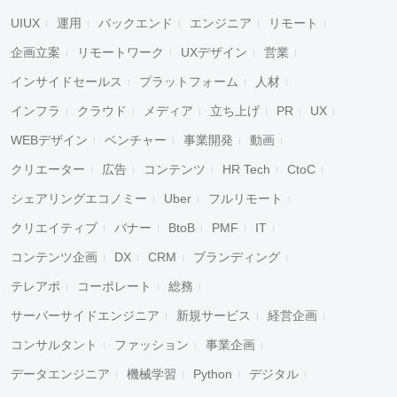
UIUX
運用
バックエンド
エンジニア
リモート
企画立案
リモートワーク
UXデザイン
営業
インサイドセールス
プラットフォーム
人材
インフラ
クラウド
メディア
立ち上げ
PR
UX
WEBデザイン
ベンチャー
事業開発
動画
クリエーター
広告
コンテンツ
HR Tech
CtoC
シェアリングエコノミー
Uber
フルリモート
クリエイティブ
バナー
BtoB
PMF
IT
コンテンツ企画
DX
CRM
ブランディング
テレアポ
コーポレート
総務
サーバーサイドエンジニア
新規サービス
経営企画
コンサルタント
ファッション
事業企画
データエンジニア
機械学習
Python
デジタル