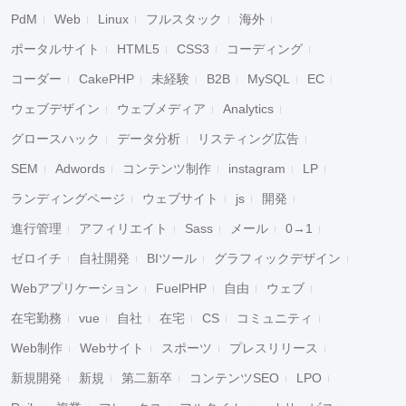
PdM
Web
Linux
フルスタック
海外
ポータルサイト
HTML5
CSS3
コーディング
コーダー
CakePHP
未経験
B2B
MySQL
EC
ウェブデザイン
ウェブメディア
Analytics
グロースハック
データ分析
リスティング広告
SEM
Adwords
コンテンツ制作
instagram
LP
ランディングページ
ウェブサイト
js
開発
進行管理
アフィリエイト
Sass
メール
0→1
ゼロイチ
自社開発
BIツール
グラフィックデザイン
Webアプリケーション
FuelPHP
自由
ウェブ
在宅勤務
vue
自社
在宅
CS
コミュニティ
Web制作
Webサイト
スポーツ
プレスリリース
新規開発
新規
第二新卒
コンテンツSEO
LPO