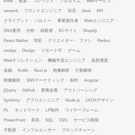
Rails
複業
フレックス
フルタイム
webサービス
wework
フロントエンジニア
決済
Java
API
クライアント
パルミー
事業責任者
Webエンジニア
SNS運用
分析
経験者
ECサイト
Shopify
React Native
常駐
クリエイター
ファン
Redux
nodejs
Design
リモート可
ゲーム
Webディレクション
機械学習エンジニア
仮想通貨
金融
Kotlin
Nuxt.js
画像解析
行動解析
映像解析
SNSマーケティング
制作
Angular
jQuery
GitHub
業務改善
アウトソーシング
Symfony
アプリエンジニア
Node.js
UI/UXデザイン
PL
ネットワーク
LP制作
ワイヤーフレーム
PowerPoint
美容
SQL
D2C
サービス開発
不動産
インフルエンサー
ブロックチェーン