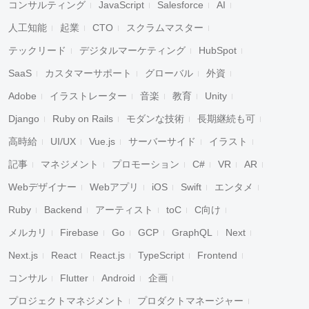
コンサルティング
JavaScript
Salesforce
AI
人工知能
起業
CTO
スクラムマスター
テックリード
デジタルマーケティング
HubSpot
SaaS
カスタマーサポート
グローバル
外資
Adobe
イラストレーター
音楽
教育
Unity
Django
Ruby on Rails
モダンな技術
長期継続も可
高時給
UI/UX
Vue.js
サーバーサイド
イラスト
記事
マネジメント
プロモーション
C#
VR
AR
Webデザイナー
Webアプリ
iOS
Swift
エンタメ
Ruby
Backend
アーティスト
toC
C向け
メルカリ
Firebase
Go
GCP
GraphQL
Next
Next.js
React
React.js
TypeScript
Frontend
コンサル
Flutter
Android
企画
プロジェクトマネジメント
プロダクトマネージャー