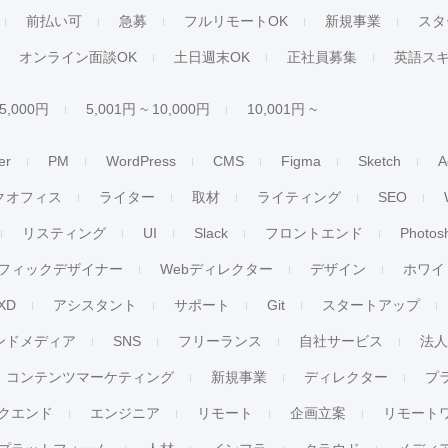
前払い可
急募
フルリモートOK
新規事業
スタ
オンライン面談OK
土日週末OK
正社員募集
英語ス
 5,000円
5,001円 ~ 10,000円
10,001円 ~
er
PM
WordPress
CMS
Figma
Sketch
A
クオフィス
ライター
取材
ライティング
SEO
リスティング
UI
Slack
フロントエンド
Photos
フィックデザイナー
Webディレクター
デザイン
ホワイ
XD
アシスタント
サポート
Git
スタートアップ
ンドメディア
SNS
フリーランス
自社サービス
法
コンテンツマーケティング
新規事業
ディレクター
プ
クエンド
エンジニア
リモート
企画立案
リモート