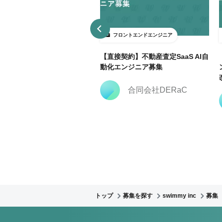
ロントエンドエンジニア
フロントエンドエンジニア
3日～ＯＫ】大手広告代理店で
【直接契約】不動産査定SaaS AI自
keting Cloud開発支援@飯田
動化エンジニア募集
合同会社DERaC
株式会社クリーク・ア
ンド・リバー社
トップ
募集を探す
swimmy inc
募集