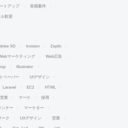
ートアップ
長期案件
キル歓迎
dobe XD
Invision
Zeplin
Webマーケティング
Web広告
hop
Illustrator
トペーパー
UIデザイン
Laravel
EC2
HTML
人営業
マーケ
採用
ランナー
マーケター
ワーク
UXデザイン
営業