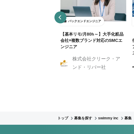
ックエンドエンジニア
バックエンドエンジニア
接契約】データ分析基盤向け
【基本リモ/月80h～】大手化粧品
API開発（Python / FastAP
会社×複数ブランド対応のSMCエ
ンジニア
株式会社クリーク・ア
株式会社Caluck
ンド・リバー社
トップ
募集を探す
swimmy inc
募集