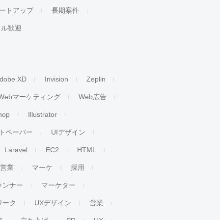
ートアップ
長期案件
キル歓迎
dobe XD
Invision
Zeplin
Webマーケティング
Web広告
hop
Illustrator
トペーパー
UIデザイン
Laravel
EC2
HTML
人営業
マーケ
採用
ランナー
マーケター
ワーク
UXデザイン
営業