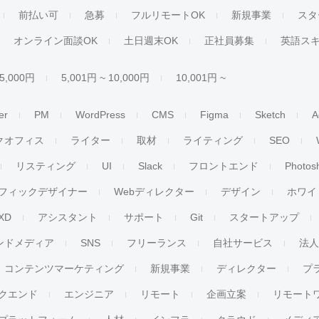
前払い可
急募
フルリモートOK
新規事業
スタ
オンライン面談OK
土日週末OK
正社員募集
英語ス
 5,000円
5,001円 ~ 10,000円
10,001円 ~
er
PM
WordPress
CMS
Figma
Sketch
A
クオフィス
ライター
取材
ライティング
SEO
リスティング
UI
Slack
フロントエンド
Photos
フィックデザイナー
Webディレクター
デザイン
ホワイ
XD
アシスタント
サポート
Git
スタートアップ
ンドメディア
SNS
フリーランス
自社サービス
法
コンテンツマーケティング
新規事業
ディレクター
プ
クエンド
エンジニア
リモート
企画立案
リモート