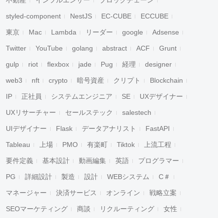
不動産
インフルエンサー
ブロックチェーン
styled-component
NestJS
EC-CUBE
ECCUBE
東京
Mac
Lambda
リーダー
google
Adsense
Twitter
YouTube
golang
abstract
ACF
Grunt
gulp
riot
flexbox
jade
Pug
経理
designer
web3
nft
crypto
暗号資産
クリプト
Blockchain
IP
正社員
システムエンジニア
SE
UXデザイナー
UXリサーチャー
セールステック
salestech
UIデザイナー
Flask
データアナリスト
FastAPI
Tableau
上場
PMO
有楽町
Tiktok
上流工程
要件定義
基本設計
動画編集
英語
プログラマー
PG
詳細設計
製造
設計
WEBシステム
C＃
マネージャー
決済サービス
オンライン
戦略立案
SEOマーケティング
商談
リクルーティング
女性