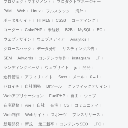
プロジェクトマネジメント
プロダクトマネージャー
PdM
Web
Linux
フルスタック
海外
ポータルサイト
HTML5
CSS3
コーディング
コーダー
CakePHP
未経験
B2B
MySQL
EC
ウェブデザイン
ウェブメディア
Analytics
グロースハック
データ分析
リスティング広告
SEM
Adwords
コンテンツ制作
instagram
LP
ランディングページ
ウェブサイト
js
開発
進行管理
アフィリエイト
Sass
メール
0→1
ゼロイチ
自社開発
BIツール
グラフィックデザイン
Webアプリケーション
FuelPHP
自由
ウェブ
在宅勤務
vue
自社
在宅
CS
コミュニティ
Web制作
Webサイト
スポーツ
プレスリリース
新規開発
新規
第二新卒
コンテンツSEO
LPO