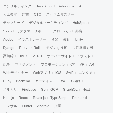
コンサルティング
JavaScript
Salesforce
AI
人工知能
起業
CTO
スクラムマスター
テックリード
デジタルマーケティング
HubSpot
SaaS
カスタマーサポート
グローバル
外資
Adobe
イラストレーター
音楽
教育
Unity
Django
Ruby on Rails
モダンな技術
長期継続も可
高時給
UI/UX
Vue.js
サーバーサイド
イラスト
記事
マネジメント
プロモーション
C#
VR
AR
Webデザイナー
Webアプリ
iOS
Swift
エンタメ
Ruby
Backend
アーティスト
toC
C向け
メルカリ
Firebase
Go
GCP
GraphQL
Next
Next.js
React
React.js
TypeScript
Frontend
コンサル
Flutter
Android
企画