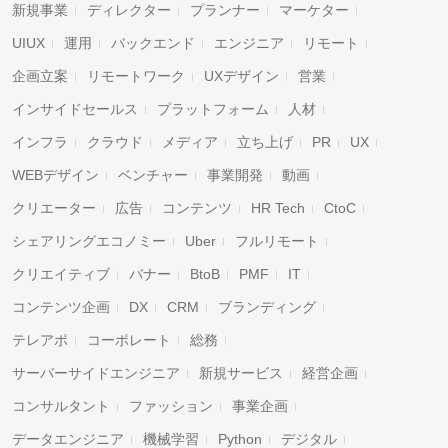
新規事業
ディレクター
プランナー
マーケター
UIUX
運用
バックエンド
エンジニア
リモート
企画立案
リモートワーク
UXデザイン
営業
インサイドセールス
プラットフォーム
人材
インフラ
クラウド
メディア
立ち上げ
PR
UX
WEBデザイン
ベンチャー
事業開発
動画
クリエーター
広告
コンテンツ
HR Tech
CtoC
シェアリングエコノミー
Uber
フルリモート
クリエイティブ
バナー
BtoB
PMF
IT
コンテンツ企画
DX
CRM
ブランディング
テレアポ
コーポレート
総務
サーバーサイドエンジニア
新規サービス
経営企画
コンサルタント
ファッション
事業企画
データエンジニア
機械学習
Python
デジタル