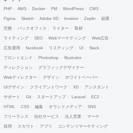
キーワード
PHP
AWS
Docker
PM
WordPress
CMS
Figma
Sketch
Adobe XD
Invision
Zeplin
副業
労務
バックオフィス
ライター
取材
ライティング
SEO
Webマーケティング
Web広告
広告運用
facebook
リスティング
UI
Slack
フロントエンド
Photoshop
Illustrator
ディレクション
グラフィックデザイナー
Webディレクター
デザイン
ホワイトペーパー
UIデザイン
クライアントワーク
XD
アシスタント
サポート
Git
スタートアップ
Laravel
EC2
HTML
CSS
編集
オウンドメディア
SNS
フリーランス
自社サービス
法人営業
マーケ
採用
スカウト
アプリ
コンテンツマーケティング