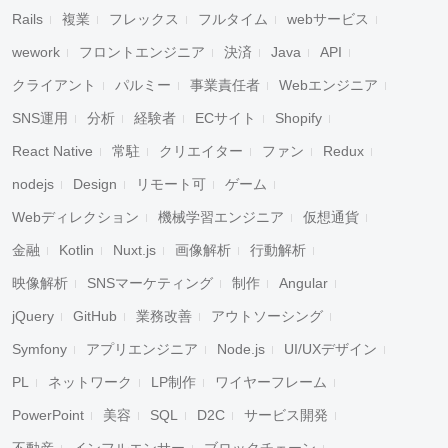
Rails
複業
フレックス
フルタイム
webサービス
wework
フロントエンジニア
決済
Java
API
クライアント
パルミー
事業責任者
Webエンジニア
SNS運用
分析
経験者
ECサイト
Shopify
React Native
常駐
クリエイター
ファン
Redux
nodejs
Design
リモート可
ゲーム
Webディレクション
機械学習エンジニア
仮想通貨
金融
Kotlin
Nuxt.js
画像解析
行動解析
映像解析
SNSマーケティング
制作
Angular
jQuery
GitHub
業務改善
アウトソーシング
Symfony
アプリエンジニア
Node.js
UI/UXデザイン
PL
ネットワーク
LP制作
ワイヤーフレーム
PowerPoint
美容
SQL
D2C
サービス開発