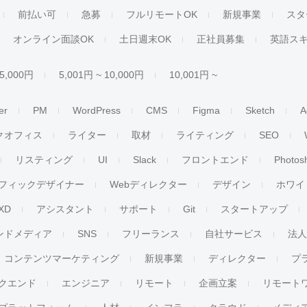
前払い可
急募
フルリモートOK
新規事業
スタ
オンライン面談OK
土日週末OK
正社員募集
英語ス
 5,000円
5,001円 ~ 10,000円
10,001円 ~
er
PM
WordPress
CMS
Figma
Sketch
A
クオフィス
ライター
取材
ライティング
SEO
リスティング
UI
Slack
フロントエンド
Photos
フィックデザイナー
Webディレクター
デザイン
ホワイ
XD
アシスタント
サポート
Git
スタートアップ
ンドメディア
SNS
フリーランス
自社サービス
法
コンテンツマーケティング
新規事業
ディレクター
プ
クエンド
エンジニア
リモート
企画立案
リモート