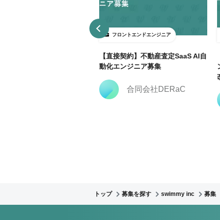
ロントエンドエンジニア
フロントエンドエンジニア
3日～ＯＫ】大手広告代理店で
【直接契約】不動産査定SaaS AI自
keting Cloud開発支援@飯田
動化エンジニア募集
合同会社DERaC
株式会社クリーク・ア
ンド・リバー社
トップ
募集を探す
swimmy inc
募集