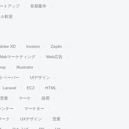
ートアップ
長期案件
キル歓迎
dobe XD
Invision
Zeplin
Webマーケティング
Web広告
hop
Illustrator
トペーパー
UIデザイン
Laravel
EC2
HTML
人営業
マーケ
採用
ランナー
マーケター
ワーク
UXデザイン
営業