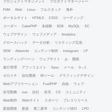
プロジェクトマネジメント
プロダクトマネージャー
PdM
Web
Linux
フルスタック
海外
ポータルサイト
HTML5
CSS3
コーディング
コーダー
CakePHP
未経験
B2B
MySQL
EC
ウェブデザイン
ウェブメディア
Analytics
グロースハック
データ分析
リスティング広告
SEM
Adwords
コンテンツ制作
instagram
LP
ランディングページ
ウェブサイト
js
開発
進行管理
アフィリエイト
Sass
メール
0→1
ゼロイチ
自社開発
BIツール
グラフィックデザイン
Webアプリケーション
FuelPHP
自由
ウェブ
在宅勤務
vue
自社
在宅
CS
コミュニティ
Web制作
Webサイト
スポーツ
プレスリリース
新規開発
新規
第二新卒
コンテンツSEO
LPO