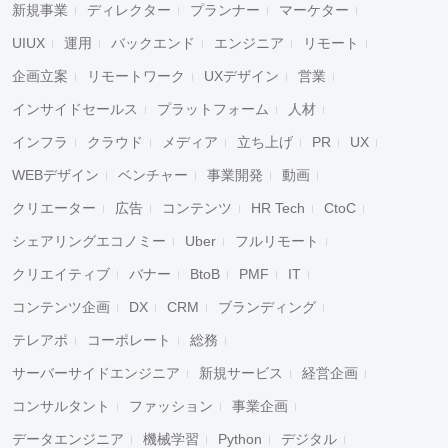
新規事業
ディレクター
プランナー
マーケター
UIUX
運用
バックエンド
エンジニア
リモート
企画立案
リモートワーク
UXデザイン
営業
インサイドセールス
プラットフォーム
人材
インフラ
クラウド
メディア
立ち上げ
PR
UX
WEBデザイン
ベンチャー
事業開発
動画
クリエーター
広告
コンテンツ
HR Tech
CtoC
シェアリングエコノミー
Uber
フルリモート
クリエイティブ
バナー
BtoB
PMF
IT
コンテンツ企画
DX
CRM
ブランディング
テレアポ
コーポレート
総務
サーバーサイドエンジニア
新規サービス
経営企画
コンサルタント
ファッション
事業企画
データエンジニア
機械学習
Python
デジタル