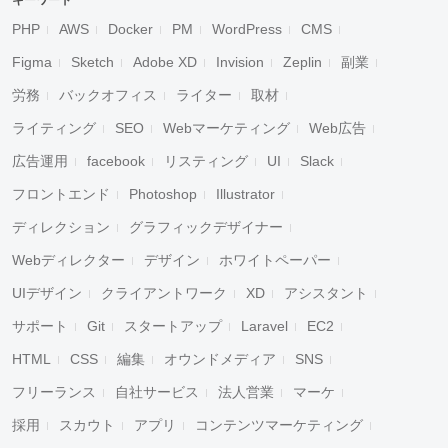
キーワード
PHP
AWS
Docker
PM
WordPress
CMS
Figma
Sketch
Adobe XD
Invision
Zeplin
副業
労務
バックオフィス
ライター
取材
ライティング
SEO
Webマーケティング
Web広告
広告運用
facebook
リスティング
UI
Slack
フロントエンド
Photoshop
Illustrator
ディレクション
グラフィックデザイナー
Webディレクター
デザイン
ホワイトペーパー
UIデザイン
クライアントワーク
XD
アシスタント
サポート
Git
スタートアップ
Laravel
EC2
HTML
CSS
編集
オウンドメディア
SNS
フリーランス
自社サービス
法人営業
マーケ
採用
スカウト
アプリ
コンテンツマーケティング