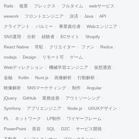
Rails
複業
フレックス
フルタイム
webサービス
wework
フロントエンジニア
決済
Java
API
クライアント
パルミー
事業責任者
Webエンジニア
SNS運用
分析
経験者
ECサイト
Shopify
React Native
常駐
クリエイター
ファン
Redux
nodejs
Design
リモート可
ゲーム
Webディレクション
機械学習エンジニア
仮想通貨
金融
Kotlin
Nuxt.js
画像解析
行動解析
映像解析
SNSマーケティング
制作
Angular
jQuery
GitHub
業務改善
アウトソーシング
Symfony
アプリエンジニア
Node.js
UI/UXデザイン
PL
ネットワーク
LP制作
ワイヤーフレーム
PowerPoint
美容
SQL
D2C
サービス開発