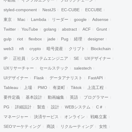
不動産
インフルエンサー
ブロックチェーン
styled-component
NestJS
EC-CUBE
ECCUBE
東京
Mac
Lambda
リーダー
google
Adsense
Twitter
YouTube
golang
abstract
ACF
Grunt
gulp
riot
flexbox
jade
Pug
経理
designer
web3
nft
crypto
暗号資産
クリプト
Blockchain
IP
正社員
システムエンジニア
SE
UXデザイナー
UXリサーチャー
セールステック
salestech
UIデザイナー
Flask
データアナリスト
FastAPI
Tableau
上場
PMO
有楽町
Tiktok
上流工程
要件定義
基本設計
動画編集
英語
プログラマー
PG
詳細設計
製造
設計
WEBシステム
C＃
マネージャー
決済サービス
オンライン
戦略立案
SEOマーケティング
商談
リクルーティング
女性