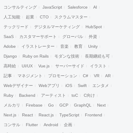
コンサルティング
JavaScript
Salesforce
AI
人工知能
起業
CTO
スクラムマスター
テックリード
デジタルマーケティング
HubSpot
SaaS
カスタマーサポート
グローバル
外資
Adobe
イラストレーター
音楽
教育
Unity
Django
Ruby on Rails
モダンな技術
長期継続も可
高時給
UI/UX
Vue.js
サーバーサイド
イラスト
記事
マネジメント
プロモーション
C#
VR
AR
Webデザイナー
Webアプリ
iOS
Swift
エンタメ
Ruby
Backend
アーティスト
toC
C向け
メルカリ
Firebase
Go
GCP
GraphQL
Next
Next.js
React
React.js
TypeScript
Frontend
コンサル
Flutter
Android
企画