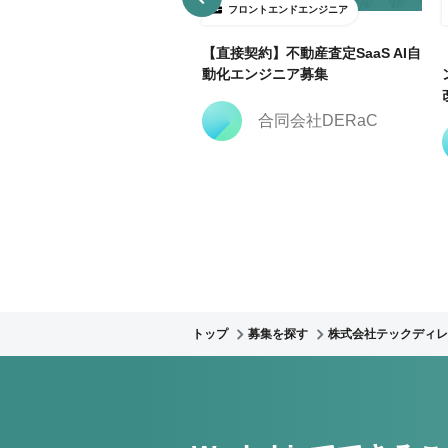
ロントエンドエンジニア
フロントエンドエンジニア
部リモ】RPA内製化・業務自
【直接契約】不動産査定SaaS AI自
推進プロジェクトでn8n経験
動化エンジニア募集
募集！
合同会社DERaC
株式会社クリーク・ア
ンド・リバー社
トップ
募集を探す
株式会社テックディレ