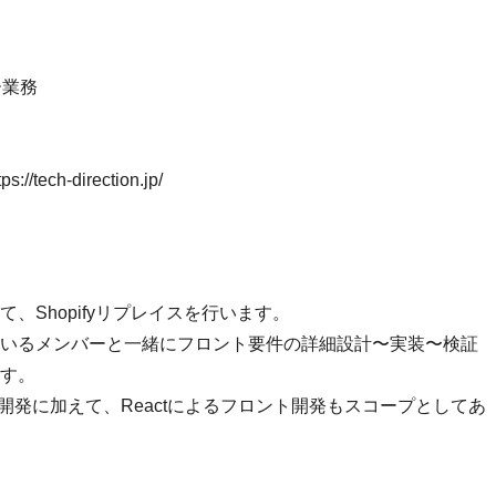
ー業務
tps://tech-direction.jp/
、Shopifyリプレイスを行います。
いるメンバーと一緒にフロント要件の詳細設計〜実装〜検証
す。
るテーマ開発に加えて、Reactによるフロント開発もスコープとしてあ