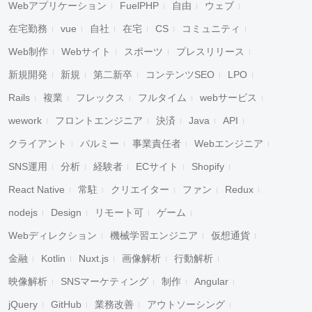
Webアプリケーション
FuelPHP
自由
ウェブ
在宅勤務
vue
自社
在宅
CS
コミュニティ
Web制作
Webサイト
スポーツ
プレスリリース
新規開発
新規
第二新卒
コンテンツSEO
LPO
Rails
複業
フレックス
フルタイム
webサービス
wework
フロントエンジニア
決済
Java
API
クライアント
パルミー
事業責任者
Webエンジニア
SNS運用
分析
経験者
ECサイト
Shopify
React Native
常駐
クリエイター
ファン
Redux
nodejs
Design
リモート可
ゲーム
Webディレクション
機械学習エンジニア
仮想通貨
金融
Kotlin
Nuxt.js
画像解析
行動解析
映像解析
SNSマーケティング
制作
Angular
jQuery
GitHub
業務改善
アウトソーシング