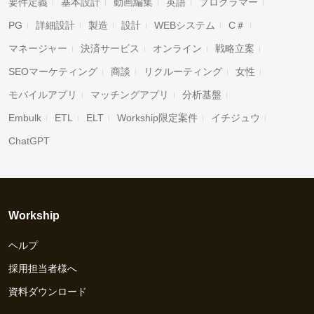
要件定義
基本設計
動画編集
英語
プログラマー
PG
詳細設計
製造
設計
WEBシステム
C＃
マネージャー
決済サービス
オンライン
戦略立案
SEOマーケティング
商談
リクルーティング
女性
モバイルアプリ
マッチングアプリ
分析基盤
Embulk
ETL
ELT
Workship限定案件
イチジュウ
ChatGPT
Workship
ヘルプ
採用担当者様へ
資料ダウンロード