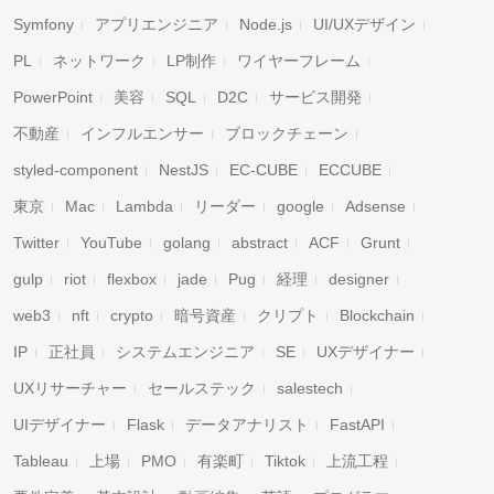
Symfony
アプリエンジニア
Node.js
UI/UXデザイン
PL
ネットワーク
LP制作
ワイヤーフレーム
PowerPoint
美容
SQL
D2C
サービス開発
不動産
インフルエンサー
ブロックチェーン
styled-component
NestJS
EC-CUBE
ECCUBE
東京
Mac
Lambda
リーダー
google
Adsense
Twitter
YouTube
golang
abstract
ACF
Grunt
gulp
riot
flexbox
jade
Pug
経理
designer
web3
nft
crypto
暗号資産
クリプト
Blockchain
IP
正社員
システムエンジニア
SE
UXデザイナー
UXリサーチャー
セールステック
salestech
UIデザイナー
Flask
データアナリスト
FastAPI
Tableau
上場
PMO
有楽町
Tiktok
上流工程