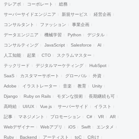
テレアポ
コーポレート
総務
サーバーサイドエンジニア
新規サービス
経営企画
コンサルタント
ファッション
事業企画
データエンジニア
機械学習
Python
デジタル
コンサルティング
JavaScript
Salesforce
AI
人工知能
起業
CTO
スクラムマスター
テックリード
デジタルマーケティング
HubSpot
SaaS
カスタマーサポート
グローバル
外資
Adobe
イラストレーター
音楽
教育
Unity
Django
Ruby on Rails
モダンな技術
長期継続も可
高時給
UI/UX
Vue.js
サーバーサイド
イラスト
記事
マネジメント
プロモーション
C#
VR
AR
Webデザイナー
Webアプリ
iOS
Swift
エンタメ
Ruby
Backend
アーティスト
toC
C向け