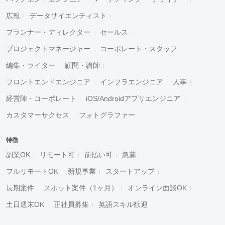
広報
データサイエンティスト
プランナー・ディレクター
セールス
プロジェクトマネージャー
コーポレート・スタッフ
編集・ライター
顧問・講師
フロントエンドエンジニア
インフラエンジニア
人事
経営陣・コーポレート
iOS/Androidアプリエンジニア
カスタマーサクセス
フォトグラファー
特徴
副業OK
リモート可
前払い可
急募
フルリモートOK
新規事業
スタートアップ
長期案件
スポット案件（1ヶ月）
オンライン面談OK
土日週末OK
正社員募集
英語スキル歓迎