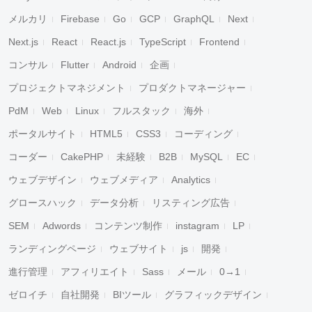
メルカリ
Firebase
Go
GCP
GraphQL
Next
Next.js
React
React.js
TypeScript
Frontend
コンサル
Flutter
Android
企画
プロジェクトマネジメント
プロダクトマネージャー
PdM
Web
Linux
フルスタック
海外
ポータルサイト
HTML5
CSS3
コーディング
コーダー
CakePHP
未経験
B2B
MySQL
EC
ウェブデザイン
ウェブメディア
Analytics
グロースハック
データ分析
リスティング広告
SEM
Adwords
コンテンツ制作
instagram
LP
ランディングページ
ウェブサイト
js
開発
進行管理
アフィリエイト
Sass
メール
0→1
ゼロイチ
自社開発
BIツール
グラフィックデザイン