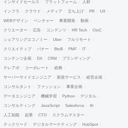
インサイドセールス
プラットフォーム
人材
インフラ
クラウド
メディア
立ち上げ
PR
UX
WEBデザイン
ベンチャー
事業開発
動画
クリエーター
広告
コンテンツ
HR Tech
CtoC
シェアリングエコノミー
Uber
フルリモート
クリエイティブ
バナー
BtoB
PMF
IT
コンテンツ企画
DX
CRM
ブランディング
テレアポ
コーポレート
総務
サーバーサイドエンジニア
新規サービス
経営企画
コンサルタント
ファッション
事業企画
データエンジニア
機械学習
Python
デジタル
コンサルティング
JavaScript
Salesforce
AI
人工知能
起業
CTO
スクラムマスター
テックリード
デジタルマーケティング
HubSpot