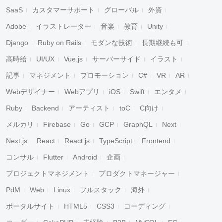
SaaS
カスタマーサポート
グローバル
外資
Adobe
イラストレーター
音楽
教育
Unity
Django
Ruby on Rails
モダンな技術
長期継続も可
高時給
UI/UX
Vue.js
サーバーサイド
イラスト
記事
マネジメント
プロモーション
C#
VR
AR
Webデザイナー
Webアプリ
iOS
Swift
エンタメ
Ruby
Backend
アーティスト
toC
C向け
メルカリ
Firebase
Go
GCP
GraphQL
Next
Next.js
React
React.js
TypeScript
Frontend
コンサル
Flutter
Android
企画
プロジェクトマネジメント
プロダクトマネージャー
PdM
Web
Linux
フルスタック
海外
ポータルサイト
HTML5
CSS3
コーディング