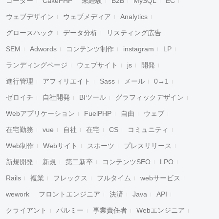
コーダー
CakePHP
未経験
B2B
MySQL
EC
ウェブデザイン
ウェブメディア
Analytics
グロースハック
データ分析
リスティング広告
SEM
Adwords
コンテンツ制作
instagram
LP
ランディングページ
ウェブサイト
js
開発
進行管理
アフィリエイト
Sass
メール
0→1
ゼロイチ
自社開発
BIツール
グラフィックデザイン
Webアプリケーション
FuelPHP
自由
ウェブ
在宅勤務
vue
自社
在宅
CS
コミュニティ
Web制作
Webサイト
スポーツ
プレスリリース
新規開発
新規
第二新卒
コンテンツSEO
LPO
Rails
複業
フレックス
フルタイム
webサービス
wework
フロントエンジニア
決済
Java
API
クライアント
パルミー
事業責任者
Webエンジニア