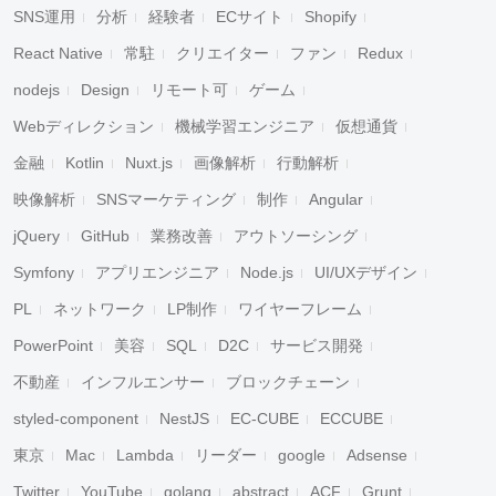
SNS運用
分析
経験者
ECサイト
Shopify
React Native
常駐
クリエイター
ファン
Redux
nodejs
Design
リモート可
ゲーム
Webディレクション
機械学習エンジニア
仮想通貨
金融
Kotlin
Nuxt.js
画像解析
行動解析
映像解析
SNSマーケティング
制作
Angular
jQuery
GitHub
業務改善
アウトソーシング
Symfony
アプリエンジニア
Node.js
UI/UXデザイン
PL
ネットワーク
LP制作
ワイヤーフレーム
PowerPoint
美容
SQL
D2C
サービス開発
不動産
インフルエンサー
ブロックチェーン
styled-component
NestJS
EC-CUBE
ECCUBE
東京
Mac
Lambda
リーダー
google
Adsense
Twitter
YouTube
golang
abstract
ACF
Grunt