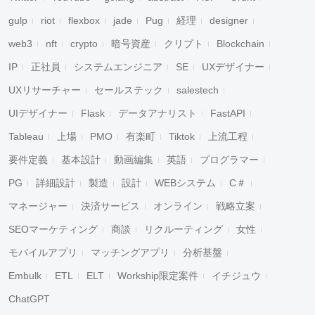
gulp
riot
flexbox
jade
Pug
経理
designer
web3
nft
crypto
暗号資産
クリプト
Blockchain
IP
正社員
システムエンジニア
SE
UXデザイナー
UXリサーチャー
セールステック
salestech
UIデザイナー
Flask
データアナリスト
FastAPI
Tableau
上場
PMO
有楽町
Tiktok
上流工程
要件定義
基本設計
動画編集
英語
プログラマー
PG
詳細設計
製造
設計
WEBシステム
C＃
マネージャー
決済サービス
オンライン
戦略立案
SEOマーケティング
商談
リクルーティング
女性
モバイルアプリ
マッチングアプリ
分析基盤
Embulk
ETL
ELT
Workship限定案件
イチジュウ
ChatGPT