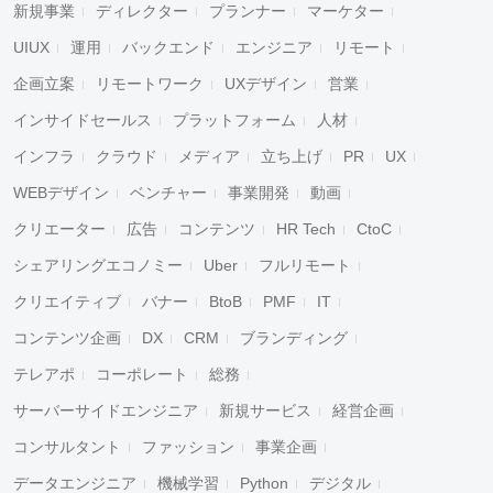
新規事業
ディレクター
プランナー
マーケター
UIUX
運用
バックエンド
エンジニア
リモート
企画立案
リモートワーク
UXデザイン
営業
インサイドセールス
プラットフォーム
人材
インフラ
クラウド
メディア
立ち上げ
PR
UX
WEBデザイン
ベンチャー
事業開発
動画
クリエーター
広告
コンテンツ
HR Tech
CtoC
シェアリングエコノミー
Uber
フルリモート
クリエイティブ
バナー
BtoB
PMF
IT
コンテンツ企画
DX
CRM
ブランディング
テレアポ
コーポレート
総務
サーバーサイドエンジニア
新規サービス
経営企画
コンサルタント
ファッション
事業企画
データエンジニア
機械学習
Python
デジタル