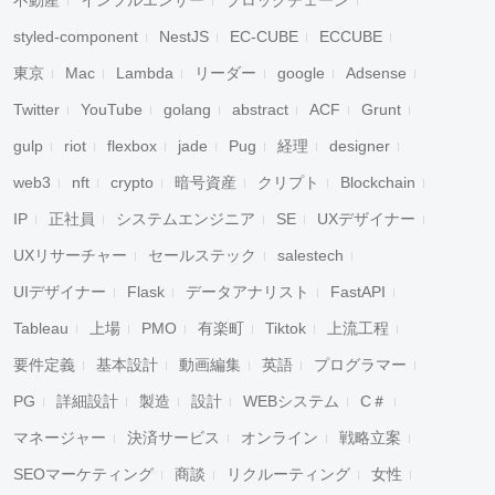
不動産
インフルエンサー
ブロックチェーン
styled-component
NestJS
EC-CUBE
ECCUBE
東京
Mac
Lambda
リーダー
google
Adsense
Twitter
YouTube
golang
abstract
ACF
Grunt
gulp
riot
flexbox
jade
Pug
経理
designer
web3
nft
crypto
暗号資産
クリプト
Blockchain
IP
正社員
システムエンジニア
SE
UXデザイナー
UXリサーチャー
セールステック
salestech
UIデザイナー
Flask
データアナリスト
FastAPI
Tableau
上場
PMO
有楽町
Tiktok
上流工程
要件定義
基本設計
動画編集
英語
プログラマー
PG
詳細設計
製造
設計
WEBシステム
C＃
マネージャー
決済サービス
オンライン
戦略立案
SEOマーケティング
商談
リクルーティング
女性