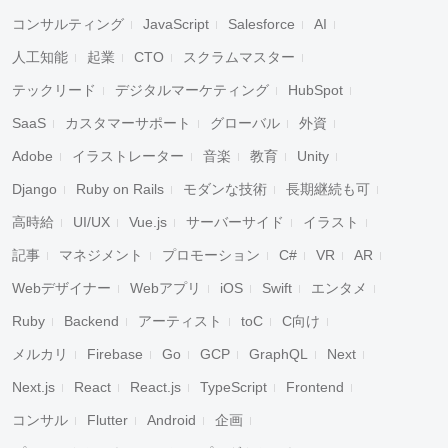
コンサルティング
JavaScript
Salesforce
AI
人工知能
起業
CTO
スクラムマスター
テックリード
デジタルマーケティング
HubSpot
SaaS
カスタマーサポート
グローバル
外資
Adobe
イラストレーター
音楽
教育
Unity
Django
Ruby on Rails
モダンな技術
長期継続も可
高時給
UI/UX
Vue.js
サーバーサイド
イラスト
記事
マネジメント
プロモーション
C#
VR
AR
Webデザイナー
Webアプリ
iOS
Swift
エンタメ
Ruby
Backend
アーティスト
toC
C向け
メルカリ
Firebase
Go
GCP
GraphQL
Next
Next.js
React
React.js
TypeScript
Frontend
コンサル
Flutter
Android
企画