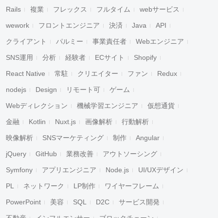
Rails
複業
フレックス
フルタイム
webサービス
wework
フロントエンジニア
決済
Java
API
クライアント
パルミー
事業責任者
Webエンジニア
SNS運用
分析
経験者
ECサイト
Shopify
React Native
常駐
クリエイター
ファン
Redux
nodejs
Design
リモート可
ゲーム
Webディレクション
機械学習エンジニア
仮想通貨
金融
Kotlin
Nuxt.js
画像解析
行動解析
映像解析
SNSマーケティング
制作
Angular
jQuery
GitHub
業務改善
アウトソーシング
Symfony
アプリエンジニア
Node.js
UI/UXデザイン
PL
ネットワーク
LP制作
ワイヤーフレーム
PowerPoint
美容
SQL
D2C
サービス開発