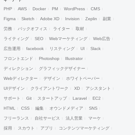
キーワード
PHP
AWS
Docker
PM
WordPress
CMS
Figma
Sketch
Adobe XD
Invision
Zeplin
副業
労務
バックオフィス
ライター
取材
ライティング
SEO
Webマーケティング
Web広告
広告運用
facebook
リスティング
UI
Slack
フロントエンド
Photoshop
Illustrator
ディレクション
グラフィックデザイナー
Webディレクター
デザイン
ホワイトペーパー
UIデザイン
クライアントワーク
XD
アシスタント
サポート
Git
スタートアップ
Laravel
EC2
HTML
CSS
編集
オウンドメディア
SNS
フリーランス
自社サービス
法人営業
マーケ
採用
スカウト
アプリ
コンテンツマーケティング