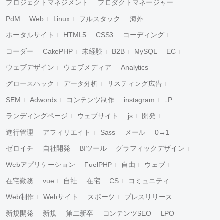
プロジェクトマネジメント
プロダクトマネージャー
PdM
Web
Linux
フルスタック
海外
ポータルサイト
HTML5
CSS3
コーディング
コーダー
CakePHP
未経験
B2B
MySQL
EC
ウェブデザイン
ウェブメディア
Analytics
グロースハック
データ分析
リスティング広告
SEM
Adwords
コンテンツ制作
instagram
LP
ランディングページ
ウェブサイト
js
開発
進行管理
アフィリエイト
Sass
メール
0→1
ゼロイチ
自社開発
BIツール
グラフィックデザイン
Webアプリケーション
FuelPHP
自由
ウェブ
在宅勤務
vue
自社
在宅
CS
コミュニティ
Web制作
Webサイト
スポーツ
プレスリリース
新規開発
新規
第二新卒
コンテンツSEO
LPO