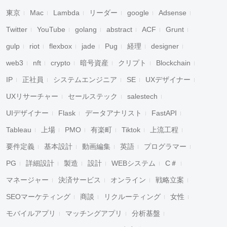
東京
Mac
Lambda
リーダー
google
Adsense
Twitter
YouTube
golang
abstract
ACF
Grunt
gulp
riot
flexbox
jade
Pug
経理
designer
web3
nft
crypto
暗号資産
クリプト
Blockchain
IP
正社員
システムエンジニア
SE
UXデザイナー
UXリサーチャー
セールステック
salestech
UIデザイナー
Flask
データアナリスト
FastAPI
Tableau
上場
PMO
有楽町
Tiktok
上流工程
要件定義
基本設計
動画編集
英語
プログラマー
PG
詳細設計
製造
設計
WEBシステム
C＃
マネージャー
決済サービス
オンライン
戦略立案
SEOマーケティング
商談
リクルーティング
女性
モバイルアプリ
マッチングアプリ
分析基盤