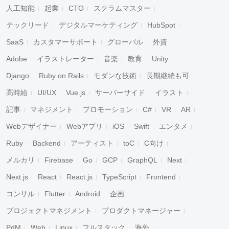
人工知能
起業
CTO
スクラムマスター
テックリード
デジタルマーケティング
HubSpot
SaaS
カスタマーサポート
グローバル
外資
Adobe
イラストレーター
音楽
教育
Unity
Django
Ruby on Rails
モダンな技術
長期継続も可
高時給
UI/UX
Vue.js
サーバーサイド
イラスト
記事
マネジメント
プロモーション
C#
VR
AR
Webデザイナー
Webアプリ
iOS
Swift
エンタメ
Ruby
Backend
アーティスト
toC
C向け
メルカリ
Firebase
Go
GCP
GraphQL
Next
Next.js
React
React.js
TypeScript
Frontend
コンサル
Flutter
Android
企画
プロジェクトマネジメント
プロダクトマネージャー
PdM
Web
Linux
フルスタック
海外