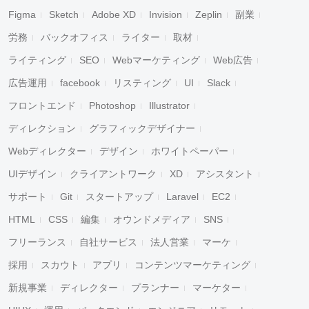
Figma
Sketch
Adobe XD
Invision
Zeplin
副業
労務
バックオフィス
ライター
取材
ライティング
SEO
Webマーケティング
Web広告
広告運用
facebook
リスティング
UI
Slack
フロントエンド
Photoshop
Illustrator
ディレクション
グラフィックデザイナー
Webディレクター
デザイン
ホワイトペーパー
UIデザイン
クライアントワーク
XD
アシスタント
サポート
Git
スタートアップ
Laravel
EC2
HTML
CSS
編集
オウンドメディア
SNS
フリーランス
自社サービス
法人営業
マーケ
採用
スカウト
アプリ
コンテンツマーケティング
新規事業
ディレクター
プランナー
マーケター