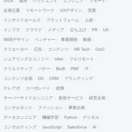
UIUX
運用
バックエンド
エンジニア
リモート
企画立案
リモートワーク
UXデザイン
営業
インサイドセールス
プラットフォーム
人材
インフラ
クラウド
メディア
立ち上げ
PR
UX
WEBデザイン
ベンチャー
事業開発
動画
クリエーター
広告
コンテンツ
HR Tech
CtoC
シェアリングエコノミー
Uber
フルリモート
クリエイティブ
バナー
BtoB
PMF
IT
コンテンツ企画
DX
CRM
ブランディング
テレアポ
コーポレート
総務
サーバーサイドエンジニア
新規サービス
経営企画
コンサルタント
ファッション
事業企画
データエンジニア
機械学習
Python
デジタル
コンサルティング
JavaScript
Salesforce
AI