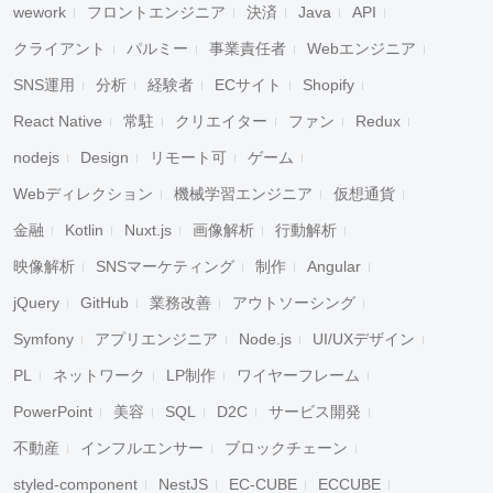
wework
フロントエンジニア
決済
Java
API
クライアント
パルミー
事業責任者
Webエンジニア
SNS運用
分析
経験者
ECサイト
Shopify
React Native
常駐
クリエイター
ファン
Redux
nodejs
Design
リモート可
ゲーム
Webディレクション
機械学習エンジニア
仮想通貨
金融
Kotlin
Nuxt.js
画像解析
行動解析
映像解析
SNSマーケティング
制作
Angular
jQuery
GitHub
業務改善
アウトソーシング
Symfony
アプリエンジニア
Node.js
UI/UXデザイン
PL
ネットワーク
LP制作
ワイヤーフレーム
PowerPoint
美容
SQL
D2C
サービス開発
不動産
インフルエンサー
ブロックチェーン
styled-component
NestJS
EC-CUBE
ECCUBE