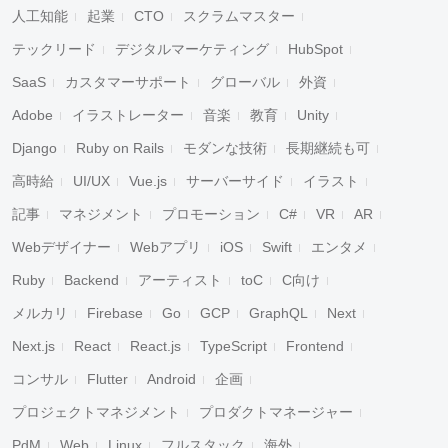
人工知能
起業
CTO
スクラムマスター
テックリード
デジタルマーケティング
HubSpot
SaaS
カスタマーサポート
グローバル
外資
Adobe
イラストレーター
音楽
教育
Unity
Django
Ruby on Rails
モダンな技術
長期継続も可
高時給
UI/UX
Vue.js
サーバーサイド
イラスト
記事
マネジメント
プロモーション
C#
VR
AR
Webデザイナー
Webアプリ
iOS
Swift
エンタメ
Ruby
Backend
アーティスト
toC
C向け
メルカリ
Firebase
Go
GCP
GraphQL
Next
Next.js
React
React.js
TypeScript
Frontend
コンサル
Flutter
Android
企画
プロジェクトマネジメント
プロダクトマネージャー
PdM
Web
Linux
フルスタック
海外