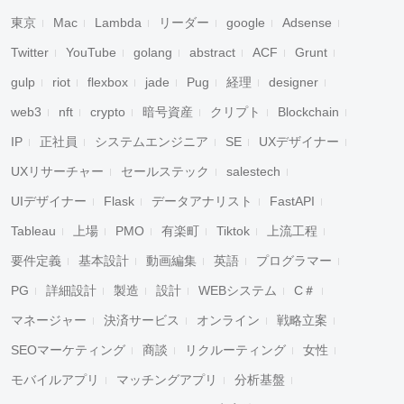
東京
Mac
Lambda
リーダー
google
Adsense
Twitter
YouTube
golang
abstract
ACF
Grunt
gulp
riot
flexbox
jade
Pug
経理
designer
web3
nft
crypto
暗号資産
クリプト
Blockchain
IP
正社員
システムエンジニア
SE
UXデザイナー
UXリサーチャー
セールステック
salestech
UIデザイナー
Flask
データアナリスト
FastAPI
Tableau
上場
PMO
有楽町
Tiktok
上流工程
要件定義
基本設計
動画編集
英語
プログラマー
PG
詳細設計
製造
設計
WEBシステム
C＃
マネージャー
決済サービス
オンライン
戦略立案
SEOマーケティング
商談
リクルーティング
女性
モバイルアプリ
マッチングアプリ
分析基盤