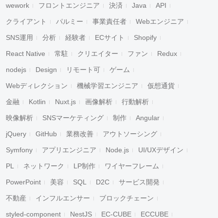
wework
フロントエンジニア
決済
Java
API
クライアント
パルミー
事業責任者
Webエンジニア
SNS運用
分析
経験者
ECサイト
Shopify
React Native
常駐
クリエイター
ファン
Redux
nodejs
Design
リモート可
ゲーム
Webディレクション
機械学習エンジニア
仮想通貨
金融
Kotlin
Nuxt.js
画像解析
行動解析
映像解析
SNSマーケティング
制作
Angular
jQuery
GitHub
業務改善
アウトソーシング
Symfony
アプリエンジニア
Node.js
UI/UXデザイン
PL
ネットワーク
LP制作
ワイヤーフレーム
PowerPoint
美容
SQL
D2C
サービス開発
不動産
インフルエンサー
ブロックチェーン
styled-component
NestJS
EC-CUBE
ECCUBE