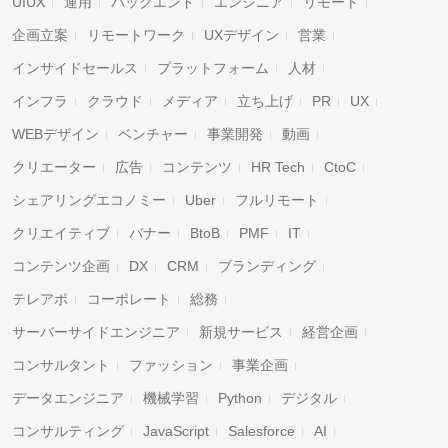
UIUX
運用
バックエンド
エンジニア
リモート
企画立案
リモートワーク
UXデザイン
営業
インサイドセールス
プラットフォーム
人材
インフラ
クラウド
メディア
立ち上げ
PR
UX
WEBデザイン
ベンチャー
事業開発
動画
クリエーター
広告
コンテンツ
HR Tech
CtoC
シェアリングエコノミー
Uber
フルリモート
クリエイティブ
バナー
BtoB
PMF
IT
コンテンツ企画
DX
CRM
ブランディング
テレアポ
コーポレート
総務
サーバーサイドエンジニア
新規サービス
経営企画
コンサルタント
ファッション
事業企画
データエンジニア
機械学習
Python
デジタル
コンサルティング
JavaScript
Salesforce
AI