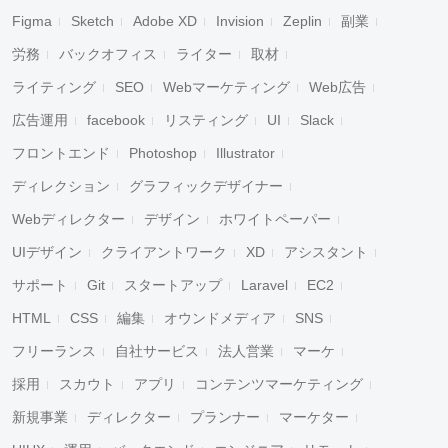
Figma
Sketch
Adobe XD
Invision
Zeplin
副業
労務
バックオフィス
ライター
取材
ライティング
SEO
Webマーケティング
Web広告
広告運用
facebook
リスティング
UI
Slack
フロントエンド
Photoshop
Illustrator
ディレクション
グラフィックデザイナー
Webディレクター
デザイン
ホワイトペーパー
UIデザイン
クライアントワーク
XD
アシスタント
サポート
Git
スタートアップ
Laravel
EC2
HTML
CSS
編集
オウンドメディア
SNS
フリーランス
自社サービス
法人営業
マーケ
採用
スカウト
アプリ
コンテンツマーケティング
新規事業
ディレクター
プランナー
マーケター