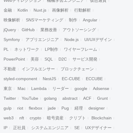
Webディレクション
機械学習エンジニア
仮想通貨
金融
Kotlin
Nuxt.js
画像解析
行動解析
映像解析
SNSマーケティング
制作
Angular
jQuery
GitHub
業務改善
アウトソーシング
Symfony
アプリエンジニア
Node.js
UI/UXデザイン
PL
ネットワーク
LP制作
ワイヤーフレーム
PowerPoint
美容
SQL
D2C
サービス開発
不動産
インフルエンサー
ブロックチェーン
styled-component
NestJS
EC-CUBE
ECCUBE
東京
Mac
Lambda
リーダー
google
Adsense
Twitter
YouTube
golang
abstract
ACF
Grunt
gulp
riot
flexbox
jade
Pug
経理
designer
web3
nft
crypto
暗号資産
クリプト
Blockchain
IP
正社員
システムエンジニア
SE
UXデザイナー