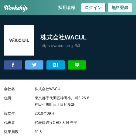
採用者様
ログイン
無料登録
株式会社WACUL
https://wacul.co.jp/
会社名
株式会社WACUL
住所
東京都千代田区神田小川町3-26-8
神田小川町三丁目ビル2F
設立年
2010年09月
代表者
代表取締役CEO 大淵 亮平
従業員数
61人