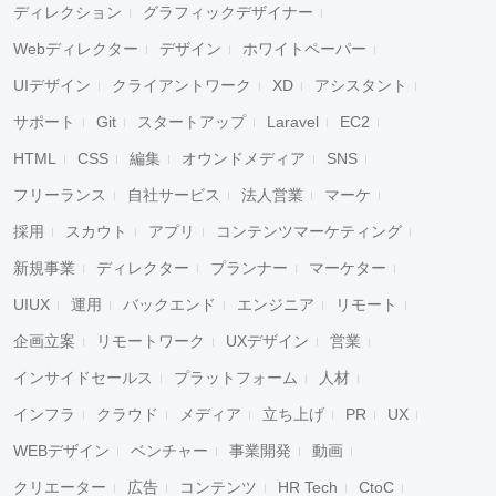
ディレクション
グラフィックデザイナー
Webディレクター
デザイン
ホワイトペーパー
UIデザイン
クライアントワーク
XD
アシスタント
サポート
Git
スタートアップ
Laravel
EC2
HTML
CSS
編集
オウンドメディア
SNS
フリーランス
自社サービス
法人営業
マーケ
採用
スカウト
アプリ
コンテンツマーケティング
新規事業
ディレクター
プランナー
マーケター
UIUX
運用
バックエンド
エンジニア
リモート
企画立案
リモートワーク
UXデザイン
営業
インサイドセールス
プラットフォーム
人材
インフラ
クラウド
メディア
立ち上げ
PR
UX
WEBデザイン
ベンチャー
事業開発
動画
クリエーター
広告
コンテンツ
HR Tech
CtoC