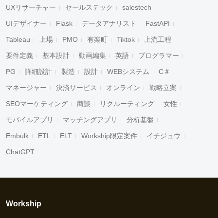
UXリサーチャー
セールステック
salestech
UIデザイナー
Flask
データアナリスト
FastAPI
Tableau
上場
PMO
有楽町
Tiktok
上流工程
要件定義
基本設計
動画編集
英語
プログラマー
PG
詳細設計
製造
設計
WEBシステム
C＃
マネージャー
決済サービス
オンライン
戦略立案
SEOマーケティング
商談
リクルーティング
女性
モバイルアプリ
マッチングアプリ
分析基盤
Embulk
ETL
ELT
Workship限定案件
イチジュウ
ChatGPT
Workship