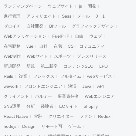
ランディングページ
ウェブサイト
js
開発
進行管理
アフィリエイト
Sass
メール
0→1
ゼロイチ
自社開発
BIツール
グラフィックデザイン
Webアプリケーション
FuelPHP
自由
ウェブ
在宅勤務
vue
自社
在宅
CS
コミュニティ
Web制作
Webサイト
スポーツ
プレスリリース
新規開発
新規
第二新卒
コンテンツSEO
LPO
Rails
複業
フレックス
フルタイム
webサービス
wework
フロントエンジニア
決済
Java
API
クライアント
パルミー
事業責任者
Webエンジニア
SNS運用
分析
経験者
ECサイト
Shopify
React Native
常駐
クリエイター
ファン
Redux
nodejs
Design
リモート可
ゲーム