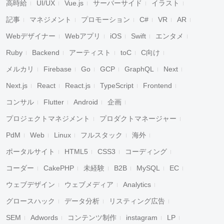
高時給
UI/UX
Vue.js
サーバーサイド
イラスト
記事
マネジメント
プロモーション
C#
VR
AR
Webデザイナー
Webアプリ
iOS
Swift
エンタメ
Ruby
Backend
アーティスト
toC
C向け
メルカリ
Firebase
Go
GCP
GraphQL
Next
Next.js
React
React.js
TypeScript
Frontend
コンサル
Flutter
Android
企画
プロジェクトマネジメント
プロダクトマネージャー
PdM
Web
Linux
フルスタック
海外
ポータルサイト
HTML5
CSS3
コーディング
コーダー
CakePHP
未経験
B2B
MySQL
EC
ウェブデザイン
ウェブメディア
Analytics
グロースハック
データ分析
リスティング広告
SEM
Adwords
コンテンツ制作
instagram
LP