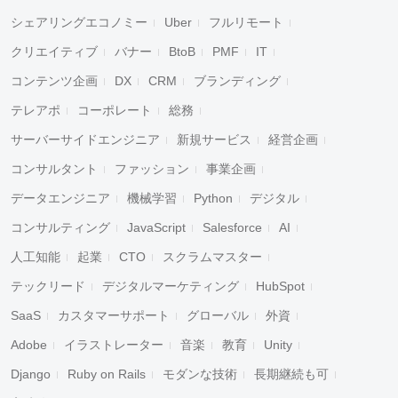
シェアリングエコノミー
Uber
フルリモート
クリエイティブ
バナー
BtoB
PMF
IT
コンテンツ企画
DX
CRM
ブランディング
テレアポ
コーポレート
総務
サーバーサイドエンジニア
新規サービス
経営企画
コンサルタント
ファッション
事業企画
データエンジニア
機械学習
Python
デジタル
コンサルティング
JavaScript
Salesforce
AI
人工知能
起業
CTO
スクラムマスター
テックリード
デジタルマーケティング
HubSpot
SaaS
カスタマーサポート
グローバル
外資
Adobe
イラストレーター
音楽
教育
Unity
Django
Ruby on Rails
モダンな技術
長期継続も可