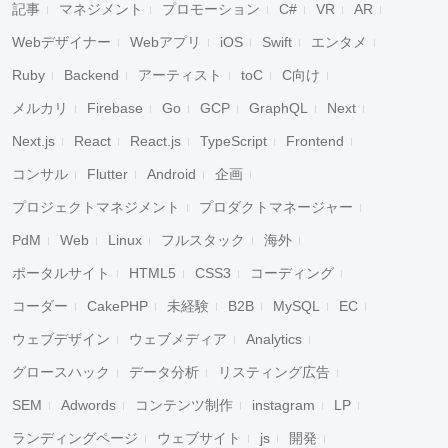
記事
マネジメント
プロモーション
C#
VR
AR
Webデザイナー
Webアプリ
iOS
Swift
エンタメ
Ruby
Backend
アーティスト
toC
C向け
メルカリ
Firebase
Go
GCP
GraphQL
Next
Next.js
React
React.js
TypeScript
Frontend
コンサル
Flutter
Android
企画
プロジェクトマネジメント
プロダクトマネージャー
PdM
Web
Linux
フルスタック
海外
ポータルサイト
HTML5
CSS3
コーディング
コーダー
CakePHP
未経験
B2B
MySQL
EC
ウェブデザイン
ウェブメディア
Analytics
グロースハック
データ分析
リスティング広告
SEM
Adwords
コンテンツ制作
instagram
LP
ランディングページ
ウェブサイト
js
開発