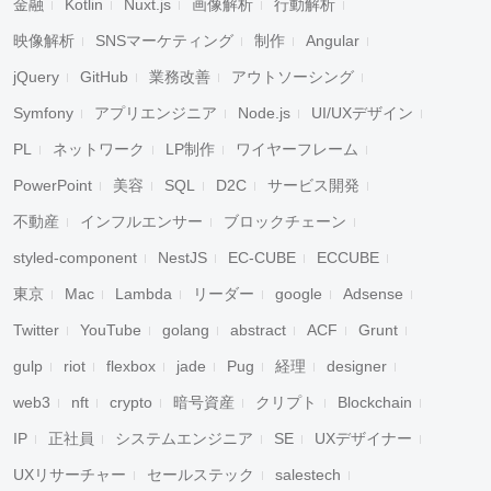
金融
Kotlin
Nuxt.js
画像解析
行動解析
映像解析
SNSマーケティング
制作
Angular
jQuery
GitHub
業務改善
アウトソーシング
Symfony
アプリエンジニア
Node.js
UI/UXデザイン
PL
ネットワーク
LP制作
ワイヤーフレーム
PowerPoint
美容
SQL
D2C
サービス開発
不動産
インフルエンサー
ブロックチェーン
styled-component
NestJS
EC-CUBE
ECCUBE
東京
Mac
Lambda
リーダー
google
Adsense
Twitter
YouTube
golang
abstract
ACF
Grunt
gulp
riot
flexbox
jade
Pug
経理
designer
web3
nft
crypto
暗号資産
クリプト
Blockchain
IP
正社員
システムエンジニア
SE
UXデザイナー
UXリサーチャー
セールステック
salestech