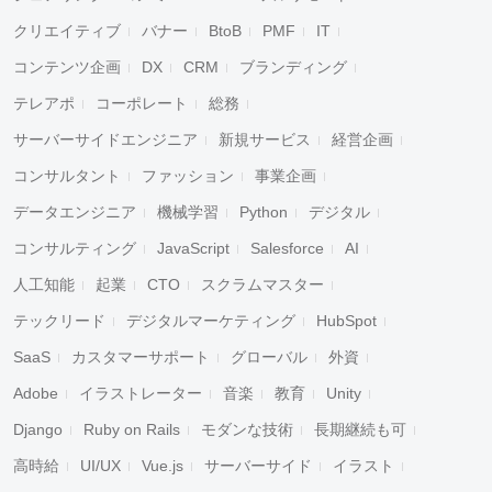
クリエイティブ
バナー
BtoB
PMF
IT
コンテンツ企画
DX
CRM
ブランディング
テレアポ
コーポレート
総務
サーバーサイドエンジニア
新規サービス
経営企画
コンサルタント
ファッション
事業企画
データエンジニア
機械学習
Python
デジタル
コンサルティング
JavaScript
Salesforce
AI
人工知能
起業
CTO
スクラムマスター
テックリード
デジタルマーケティング
HubSpot
SaaS
カスタマーサポート
グローバル
外資
Adobe
イラストレーター
音楽
教育
Unity
Django
Ruby on Rails
モダンな技術
長期継続も可
高時給
UI/UX
Vue.js
サーバーサイド
イラスト