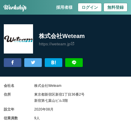
採用者様
ログイン
無料登録
株式会社Weteam
https://weteam.jp
会社名
株式会社Weteam
住所
東京都新宿区新宿1丁目36番2号
新宿第七葉山ビル3階
設立年
2020年08月
従業員数
9人