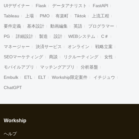
UIデザイナー
Flask
データアナリスト
FastAPI
Tableau
上場
PMO
有楽町
Tiktok
上流工程
要件定義
基本設計
動画編集
英語
プログラマー
PG
詳細設計
製造
設計
WEBシステム
C＃
マネージャー
決済サービス
オンライン
戦略立案
SEOマーケティング
商談
リクルーティング
女性
モバイルアプリ
マッチングアプリ
分析基盤
Embulk
ETL
ELT
Workship限定案件
イチジュウ
ChatGPT
Workship
ヘルプ