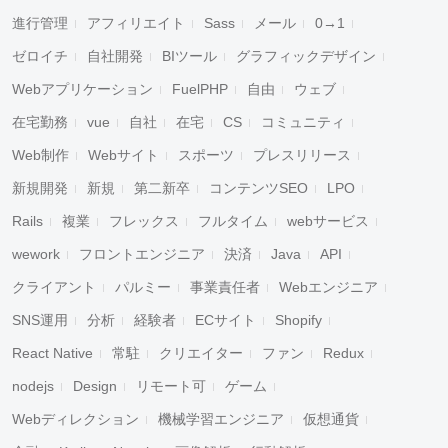
進行管理
アフィリエイト
Sass
メール
0→1
ゼロイチ
自社開発
BIツール
グラフィックデザイン
Webアプリケーション
FuelPHP
自由
ウェブ
在宅勤務
vue
自社
在宅
CS
コミュニティ
Web制作
Webサイト
スポーツ
プレスリリース
新規開発
新規
第二新卒
コンテンツSEO
LPO
Rails
複業
フレックス
フルタイム
webサービス
wework
フロントエンジニア
決済
Java
API
クライアント
パルミー
事業責任者
Webエンジニア
SNS運用
分析
経験者
ECサイト
Shopify
React Native
常駐
クリエイター
ファン
Redux
nodejs
Design
リモート可
ゲーム
Webディレクション
機械学習エンジニア
仮想通貨