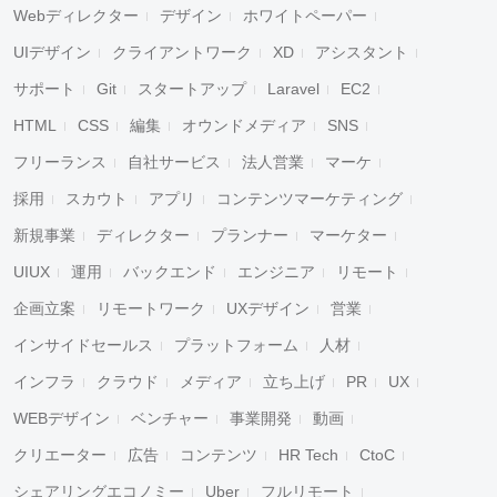
Webディレクター
デザイン
ホワイトペーパー
UIデザイン
クライアントワーク
XD
アシスタント
サポート
Git
スタートアップ
Laravel
EC2
HTML
CSS
編集
オウンドメディア
SNS
フリーランス
自社サービス
法人営業
マーケ
採用
スカウト
アプリ
コンテンツマーケティング
新規事業
ディレクター
プランナー
マーケター
UIUX
運用
バックエンド
エンジニア
リモート
企画立案
リモートワーク
UXデザイン
営業
インサイドセールス
プラットフォーム
人材
インフラ
クラウド
メディア
立ち上げ
PR
UX
WEBデザイン
ベンチャー
事業開発
動画
クリエーター
広告
コンテンツ
HR Tech
CtoC
シェアリングエコノミー
Uber
フルリモート