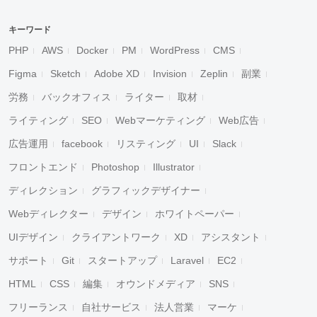
キーワード
PHP
AWS
Docker
PM
WordPress
CMS
Figma
Sketch
Adobe XD
Invision
Zeplin
副業
労務
バックオフィス
ライター
取材
ライティング
SEO
Webマーケティング
Web広告
広告運用
facebook
リスティング
UI
Slack
フロントエンド
Photoshop
Illustrator
ディレクション
グラフィックデザイナー
Webディレクター
デザイン
ホワイトペーパー
UIデザイン
クライアントワーク
XD
アシスタント
サポート
Git
スタートアップ
Laravel
EC2
HTML
CSS
編集
オウンドメディア
SNS
フリーランス
自社サービス
法人営業
マーケ