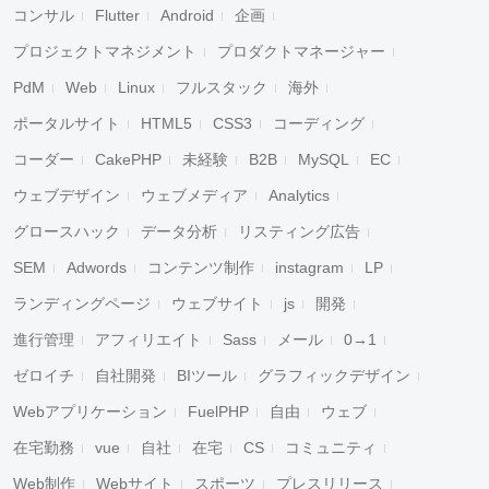
コンサル
Flutter
Android
企画
プロジェクトマネジメント
プロダクトマネージャー
PdM
Web
Linux
フルスタック
海外
ポータルサイト
HTML5
CSS3
コーディング
コーダー
CakePHP
未経験
B2B
MySQL
EC
ウェブデザイン
ウェブメディア
Analytics
グロースハック
データ分析
リスティング広告
SEM
Adwords
コンテンツ制作
instagram
LP
ランディングページ
ウェブサイト
js
開発
進行管理
アフィリエイト
Sass
メール
0→1
ゼロイチ
自社開発
BIツール
グラフィックデザイン
Webアプリケーション
FuelPHP
自由
ウェブ
在宅勤務
vue
自社
在宅
CS
コミュニティ
Web制作
Webサイト
スポーツ
プレスリリース