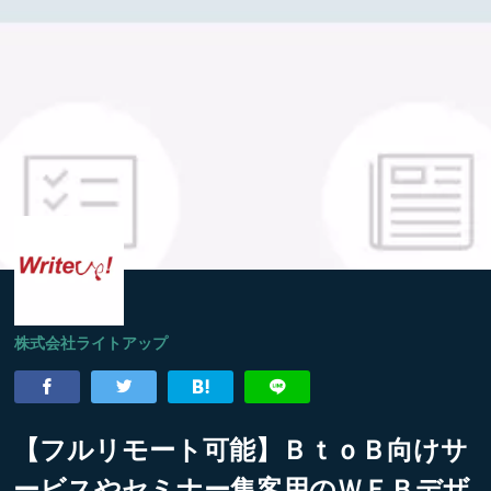
株式会社ライトアップ
【フルリモート可能】ＢｔｏＢ向けサ
ービスやセミナー集客用のＷＥＢデザ