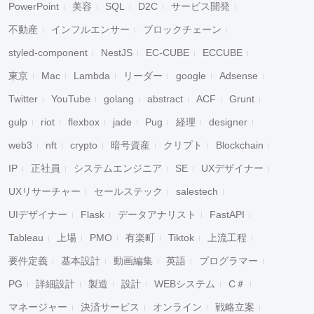
PowerPoint
美容
SQL
D2C
サービス開発
不動産
インフルエンサー
ブロックチェーン
styled-component
NestJS
EC-CUBE
ECCUBE
東京
Mac
Lambda
リーダー
google
Adsense
Twitter
YouTube
golang
abstract
ACF
Grunt
gulp
riot
flexbox
jade
Pug
経理
designer
web3
nft
crypto
暗号資産
クリプト
Blockchain
IP
正社員
システムエンジニア
SE
UXデザイナー
UXリサーチャー
セールステック
salestech
UIデザイナー
Flask
データアナリスト
FastAPI
Tableau
上場
PMO
有楽町
Tiktok
上流工程
要件定義
基本設計
動画編集
英語
プログラマー
PG
詳細設計
製造
設計
WEBシステム
C＃
マネージャー
決済サービス
オンライン
戦略立案