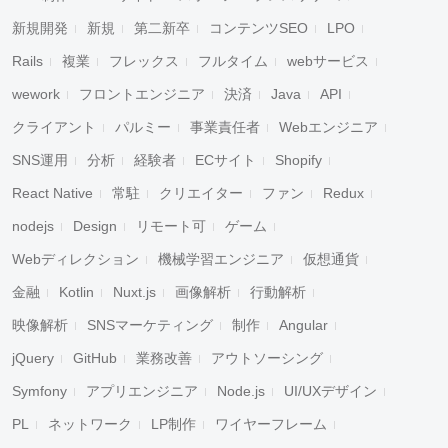
新規開発
新規
第二新卒
コンテンツSEO
LPO
Rails
複業
フレックス
フルタイム
webサービス
wework
フロントエンジニア
決済
Java
API
クライアント
パルミー
事業責任者
Webエンジニア
SNS運用
分析
経験者
ECサイト
Shopify
React Native
常駐
クリエイター
ファン
Redux
nodejs
Design
リモート可
ゲーム
Webディレクション
機械学習エンジニア
仮想通貨
金融
Kotlin
Nuxt.js
画像解析
行動解析
映像解析
SNSマーケティング
制作
Angular
jQuery
GitHub
業務改善
アウトソーシング
Symfony
アプリエンジニア
Node.js
UI/UXデザイン
PL
ネットワーク
LP制作
ワイヤーフレーム