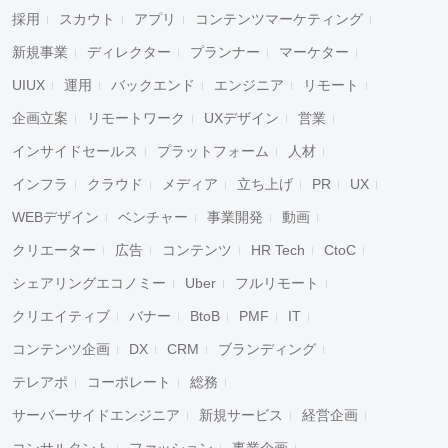
採用
スカウト
アプリ
コンテンツマーケティング
新規事業
ディレクター
プランナー
マーケター
UIUX
運用
バックエンド
エンジニア
リモート
企画立案
リモートワーク
UXデザイン
営業
インサイドセールス
プラットフォーム
人材
インフラ
クラウド
メディア
立ち上げ
PR
UX
WEBデザイン
ベンチャー
事業開発
動画
クリエーター
広告
コンテンツ
HR Tech
CtoC
シェアリングエコノミー
Uber
フルリモート
クリエイティブ
バナー
BtoB
PMF
IT
コンテンツ企画
DX
CRM
ブランディング
テレアポ
コーポレート
総務
サーバーサイドエンジニア
新規サービス
経営企画
コンサルタント
ファッション
事業企画