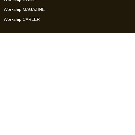
Workship MAGAZINE
Workship CAREER
関連サイト
GIGサイト
UXデザイン・プロトタイプ制作 - UX Design Lab
Webサイト制作 / CMS・マーケティングツール - LeadGrid
デザ
イナー特化の採用支援サービス - クロスデザイナー
インフラエ
ンジニア特化の採用支援サービス - クロスネットワーク
エンジ
ニア・デザイナーのフリーランス採用 - Workship
エンジニアの
採用支援・人材紹介 - Workship CAREER
日本最大級のHR・フ
リーランスメディア - Workship MAGAZINE
コンテンツマーケ
ティング総合パートナー - コンマルク
Workship（ワークシップ）は、デザイナー、エンジニア、マーケタ
ー、編集者、人事、広報などデジタル業界で活躍するプロフェッシ