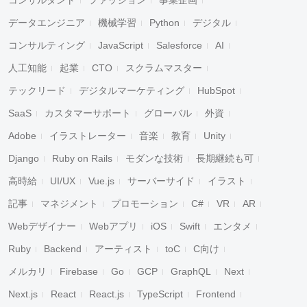
データエンジニア
機械学習
Python
デジタル
コンサルティング
JavaScript
Salesforce
AI
人工知能
起業
CTO
スクラムマスター
テックリード
デジタルマーケティング
HubSpot
SaaS
カスタマーサポート
グローバル
外資
Adobe
イラストレーター
音楽
教育
Unity
Django
Ruby on Rails
モダンな技術
長期継続も可
高時給
UI/UX
Vue.js
サーバーサイド
イラスト
記事
マネジメント
プロモーション
C#
VR
AR
Webデザイナー
Webアプリ
iOS
Swift
エンタメ
Ruby
Backend
アーティスト
toC
C向け
メルカリ
Firebase
Go
GCP
GraphQL
Next
Next.js
React
React.js
TypeScript
Frontend