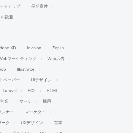
ートアップ
長期案件
キル歓迎
dobe XD
Invision
Zeplin
Webマーケティング
Web広告
hop
Illustrator
トペーパー
UIデザイン
Laravel
EC2
HTML
人営業
マーケ
採用
ランナー
マーケター
ワーク
UXデザイン
営業