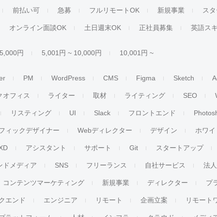
前払い可
急募
フルリモートOK
新規事業
スタ
オンライン面談OK
土日週末OK
正社員募集
英語ス
 5,000円
5,001円 ~ 10,000円
10,001円 ~
er
PM
WordPress
CMS
Figma
Sketch
A
クオフィス
ライター
取材
ライティング
SEO
リスティング
UI
Slack
フロントエンド
Photos
フィックデザイナー
Webディレクター
デザイン
ホワイ
XD
アシスタント
サポート
Git
スタートアップ
ンドメディア
SNS
フリーランス
自社サービス
法
コンテンツマーケティング
新規事業
ディレクター
プ
クエンド
エンジニア
リモート
企画立案
リモート