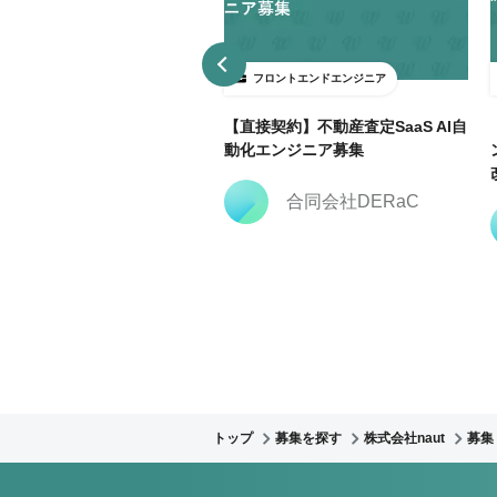
ロントエンドエンジニア
フロントエンドエンジニア
3日～ＯＫ】大手広告代理店で
【直接契約】不動産査定SaaS AI自
keting Cloud開発支援@飯田
動化エンジニア募集
合同会社DERaC
株式会社クリーク・ア
ンド・リバー社
トップ
募集を探す
株式会社naut
募集