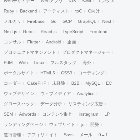
Webデザイナー
Webアプリ
iOS
Swift
エンタメ
Ruby
Backend
アーティスト
toC
C向け
メルカリ
Firebase
Go
GCP
GraphQL
Next
Next.js
React
React.js
TypeScript
Frontend
コンサル
Flutter
Android
企画
プロジェクトマネジメント
プロダクトマネージャー
PdM
Web
Linux
フルスタック
海外
ポータルサイト
HTML5
CSS3
コーディング
コーダー
CakePHP
未経験
B2B
MySQL
EC
ウェブデザイン
ウェブメディア
Analytics
グロースハック
データ分析
リスティング広告
SEM
Adwords
コンテンツ制作
instagram
LP
ランディングページ
ウェブサイト
js
開発
進行管理
アフィリエイト
Sass
メール
0→1