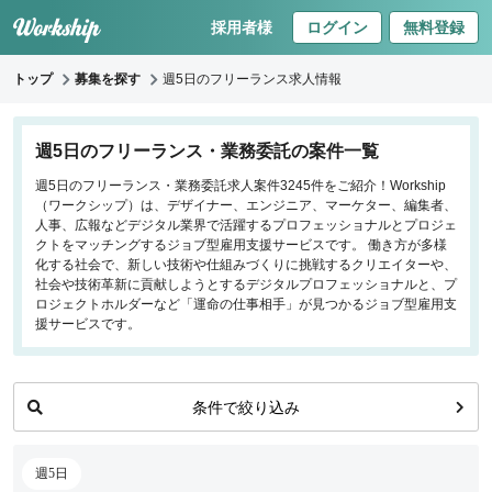
採用者様
ログイン
無料登録
トップ
募集を探す
週5日のフリーランス求人情報
キーワードで探す
週5日のフリーランス・業務委託の案件一覧
週5日のフリーランス・業務委託求人案件3245件をご紹介！Workship
職種
（ワークシップ）は、デザイナー、エンジニア、マーケター、編集者、
人事、広報などデジタル業界で活躍するプロフェッショナルとプロジェ
フロントエンドエンジニア
クトをマッチングするジョブ型雇用支援サービスです。 働き方が多様
化する社会で、新しい技術や仕組みづくりに挑戦するクリエイターや、
バックエンドエンジニア
社会や技術革新に貢献しようとするデジタルプロフェッショナルと、プ
インフラエンジニア
ロジェクトホルダーなど「運命の仕事相手」が見つかるジョブ型雇用支
iOS/Androidアプリエンジニア
援サービスです。
データサイエンティスト
条件で絞り込み
働き方
リモートのみ
週5日
リモート希望