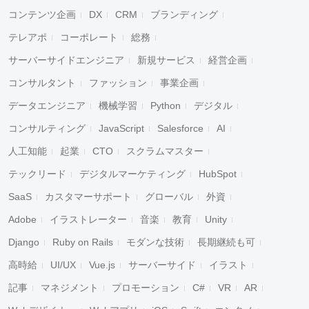
コンテンツ企画
DX
CRM
ブランディング
テレアポ
コーポレート
総務
サーバーサイドエンジニア
新規サービス
経営企画
コンサルタント
ファッション
事業企画
データエンジニア
機械学習
Python
デジタル
コンサルティング
JavaScript
Salesforce
AI
人工知能
起業
CTO
スクラムマスター
テックリード
デジタルマーケティング
HubSpot
SaaS
カスタマーサポート
グローバル
外資
Adobe
イラストレーター
音楽
教育
Unity
Django
Ruby on Rails
モダンな技術
長期継続も可
高時給
UI/UX
Vue.js
サーバーサイド
イラスト
記事
マネジメント
プロモーション
C#
VR
AR