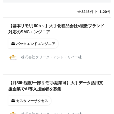
どちらでも可
全
3245
件中
1-20
件
出社希望
出社のみ
【基本リモ/月80h～】大手化粧品会社×複数ブランド
対応のSMCエンジニア
特徴
直接契約
バックエンドエンジニア
副業OK
新規事業
株式会社クリーク・アンド・リバー社
スタートアップ
土日週末OK
【月80h程度/一部リモ可/副業可】大手データ活用支
稼働時間
援企業でAI導入担当者を募集
週5日
週4日
カスタマーサクセス
週3日
週2日
株式会社クリーク・アンド・リバー社