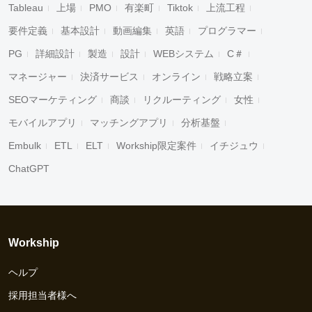
Tableau
上場
PMO
有楽町
Tiktok
上流工程
要件定義
基本設計
動画編集
英語
プログラマー
PG
詳細設計
製造
設計
WEBシステム
C＃
マネージャー
決済サービス
オンライン
戦略立案
SEOマーケティング
商談
リクルーティング
女性
モバイルアプリ
マッチングアプリ
分析基盤
Embulk
ETL
ELT
Workship限定案件
イチジュウ
ChatGPT
Workship
ヘルプ
採用担当者様へ