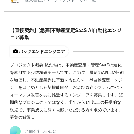
週1日
地域
【直接契約】[急募]不動産査定SaaS AI自動化エンジ
東京
ニア募集
大阪
名古屋
バックエンドエンジニア
京都
プロジェクト概要 私たちは、不動産査定・管理SaaSの進化
福岡
を牽引する少数精鋭チームです。この度、最新のAI/LLM技術
を駆使し、不動産業界に革新をもたらす「AI自動査定エンジ
募集状況
ン」をはじめとした新機能開発、および既存システムのパフ
ォーマンス改善を共に推進するエンジニアを募集します。短
募集中のみ表示
期的なプロジェクトではなく、半年から1年以上の長期的な
視点で、事業成長に深く貢献いただける方を求めています。
時給
募集の背景 ...
1,500
円 以上
合同会社DERaC