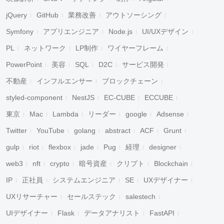
jQuery
GitHub
業務改善
アウトソーシング
Symfony
アプリエンジニア
Node.js
UI/UXデザイン
PL
ネットワーク
LP制作
ワイヤーフレーム
PowerPoint
美容
SQL
D2C
サービス開発
不動産
インフルエンサー
ブロックチェーン
styled-component
NestJS
EC-CUBE
ECCUBE
東京
Mac
Lambda
リーダー
google
Adsense
Twitter
YouTube
golang
abstract
ACF
Grunt
gulp
riot
flexbox
jade
Pug
経理
designer
web3
nft
crypto
暗号資産
クリプト
Blockchain
IP
正社員
システムエンジニア
SE
UXデザイナー
UXリサーチャー
セールステック
salestech
UIデザイナー
Flask
データアナリスト
FastAPI