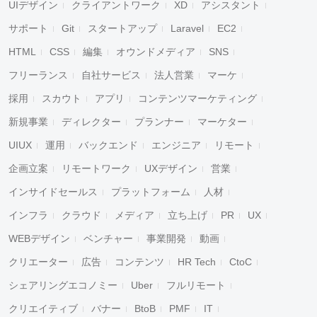
UIデザイン
クライアントワーク
XD
アシスタント
サポート
Git
スタートアップ
Laravel
EC2
HTML
CSS
編集
オウンドメディア
SNS
フリーランス
自社サービス
法人営業
マーケ
採用
スカウト
アプリ
コンテンツマーケティング
新規事業
ディレクター
プランナー
マーケター
UIUX
運用
バックエンド
エンジニア
リモート
企画立案
リモートワーク
UXデザイン
営業
インサイドセールス
プラットフォーム
人材
インフラ
クラウド
メディア
立ち上げ
PR
UX
WEBデザイン
ベンチャー
事業開発
動画
クリエーター
広告
コンテンツ
HR Tech
CtoC
シェアリングエコノミー
Uber
フルリモート
クリエイティブ
バナー
BtoB
PMF
IT