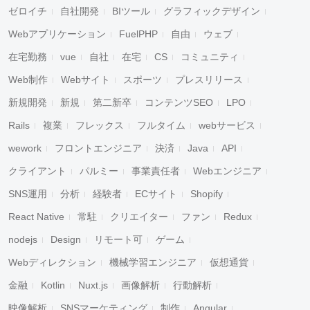
ゼロイチ
自社開発
BIツール
グラフィックデザイン
Webアプリケーション
FuelPHP
自由
ウェブ
在宅勤務
vue
自社
在宅
CS
コミュニティ
Web制作
Webサイト
スポーツ
プレスリリース
新規開発
新規
第二新卒
コンテンツSEO
LPO
Rails
複業
フレックス
フルタイム
webサービス
キャンセル
検索
wework
フロントエンジニア
決済
Java
API
クライアント
パルミー
事業責任者
Webエンジニア
SNS運用
分析
経験者
ECサイト
Shopify
React Native
常駐
クリエイター
ファン
Redux
nodejs
Design
リモート可
ゲーム
Webディレクション
機械学習エンジニア
仮想通貨
金融
Kotlin
Nuxt.js
画像解析
行動解析
映像解析
SNSマーケティング
制作
Angular