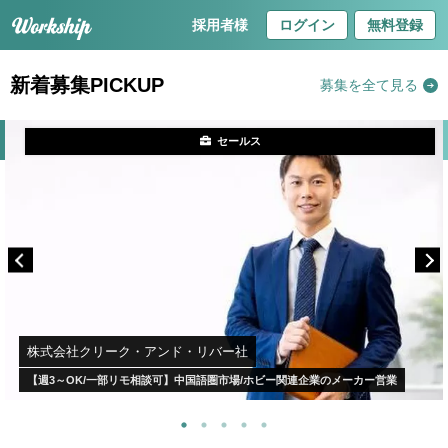
採用者様
ログイン
無料登録
新着募集PICKUP
募集を全て見る
セールス
株式会社クリーク・アンド・リバー社
【週3～OK/一部リモ相談可】中国語圏市場/ホビー関連企業のメーカー営業