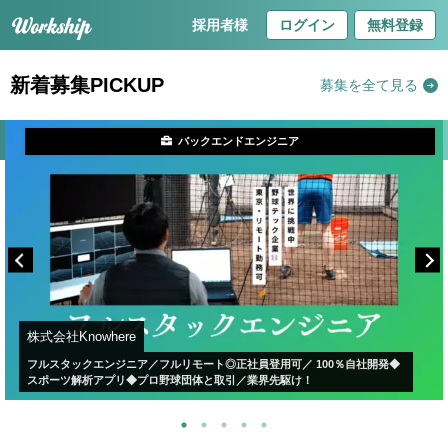
採用者様
ログイン
無料登録
新着募集PICKUP
募集を全て見る
バックエンドエンジニア
株式会社Knowhere
フルスタックエンジニア／フルリモート◎正社員登用可／ 100％自社開発◆
スポーツ解析アプリ◆プロ野球団体と取引／業界先駆け！